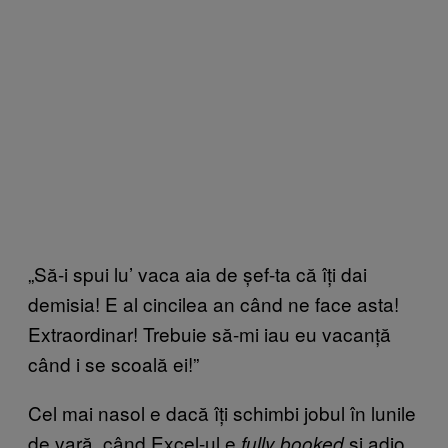
„Să-i spui lu’ vaca aia de șef-ta că îți dai
demisia! E al cincilea an când ne face asta!
Extraordinar! Trebuie să-mi iau eu vacanță
când i se scoală ei!”
Cel mai nasol e dacă îți schimbi jobul în lunile
de vară, când Excel-ul e
și adio,
fully booked