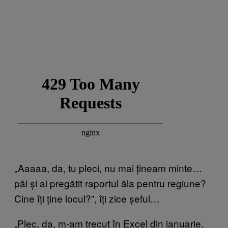
„Aaaaa, da, tu pleci, nu mai țineam minte…
păi și ai pregătit raportul ăla pentru regiune?
Cine îți ține locul?”, îți zice șeful…
„Plec, da, m-am trecut în Excel din ianuarie,