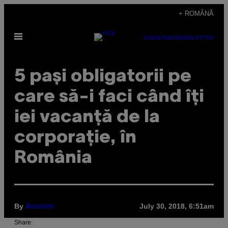
Skip
+ ROMÂNĂ
to
Open
content
SUBSCRIBE
NEWSLETTER
Menu
5 pași obligatorii pe
care să-i faci când îți
iei vacanță de la
corporație, în
România
By
July 30, 2018, 6:51am
Anonim
Share: