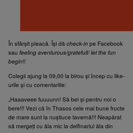
În sfârșit pleacă. Își dă
pe Facebook
check-in
sau
feeling aventurous/gratefull/ let the fun
!!
begin
Colegii ajung la 09,00 la birou și încep cu like-
urile și cu comentariile:
„Haaaveee fuuuunn! Să bei și pentru noi o
bere!!! Vezi că în Thasos cele mai bune fructe
de mare sunt la nuștiuce tavernă!!! Neapărat
să mergeți cu ăla mic la delfinariul ăla din