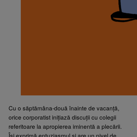
Cu o săptămâna-două înainte de vacanță,
orice corporatist inițiază discuții cu colegii
referitoare la apropierea iminentă a plecării.
Își exprimă entuziasmul și are un nivel de