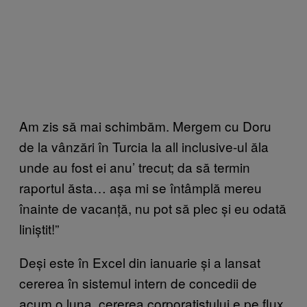
Am zis să mai schimbăm. Mergem cu Doru
de la vânzări în Turcia la all inclusive-ul ăla
unde au fost ei anu’ trecut; da să termin
raportul ăsta… așa mi se întâmplă mereu
înainte de vacanță, nu pot să plec și eu odată
liniștit!”
Deși este în Excel din ianuarie și a lansat
cererea în sistemul intern de concedii de
acum o luna, cererea corporatistului e pe flux,