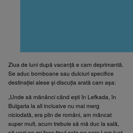
Ziua de luni după vacanță e cam deprimantă.
Se aduc bomboane sau dulciuri specifice
destinației alese și discuția arată cam așa:
„Unde să mănânci când ești în Lefkada, în
Bulgaria la all inclusive nu mai merg
niciodată, era plin de români, am mâncat
super mult, acum trebuie să mă duc la sală,
să vezi ce-mi face tipul asta pe care l-am luat