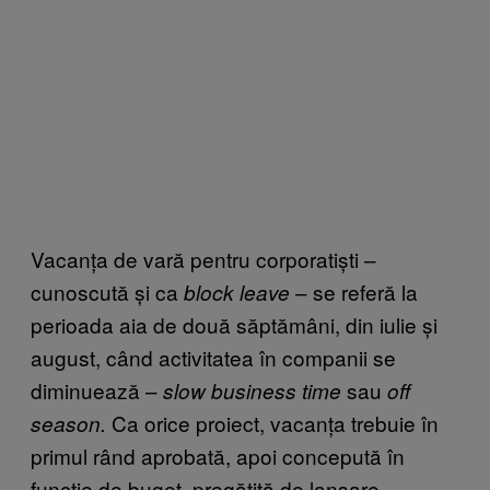
Vacanța de vară pentru corporatiști –
cunoscută și ca
– se referă la
block leave
perioada aia de două săptămâni, din iulie și
august, când activitatea în companii se
diminuează –
sau
slow business time
off
Ca orice proiect, vacanța trebuie în
season.
primul rând aprobată, apoi concepută în
funcție de buget, pregătită de lansare,