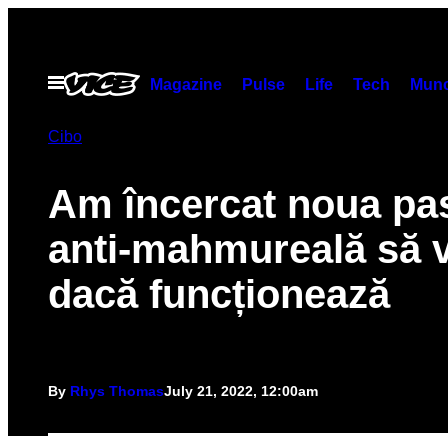
Skip
to
content
Open
Magazine
Pulse
Life
Tech
Munc
Menu
Cibo
Am încercat noua pas
anti-mahmureală să 
dacă funcționează
By
Rhys Thomas
July 21, 2022, 12:00am