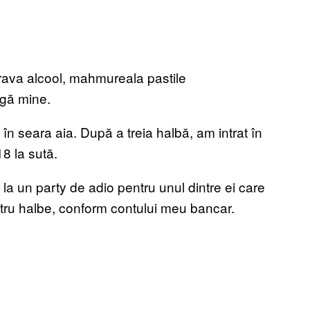
ngă mine.
n seara aia. După a treia halbă, am intrat în
18 la sută.
a un party de adio pentru unul dintre ei care
atru halbe, conform contului meu bancar.