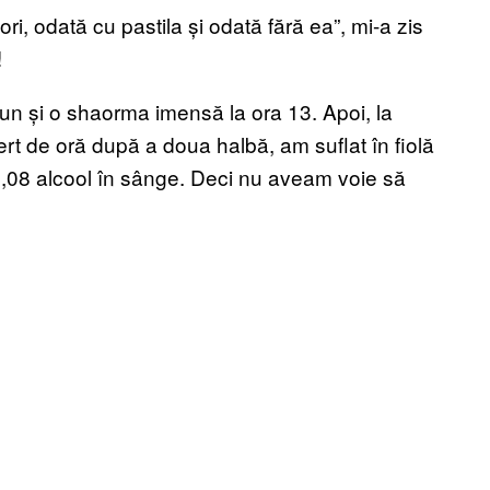
i, odată cu pastila și odată fără ea”, mi-a zis
!
jun și o shaorma imensă la ora 13. Apoi, la
fert de oră după a doua halbă, am suflat în fiolă
 0,08 alcool în sânge. Deci nu aveam voie să