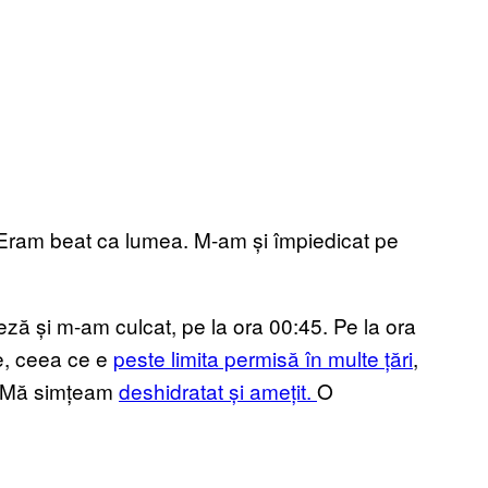
ă. Eram beat ca lumea. M-am și împiedicat pe
eză și m-am culcat, pe la ora 00:45. Pe la ora
ge, ceea ce e
peste limita permisă în multe țări
,
. Mă simțeam
deshidratat și amețit
.
O