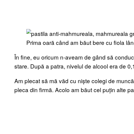
Prima oară când am băut bere cu fiola lâ
În fine, eu oricum n-aveam de gând să conduc î
stare. După a patra, nivelul de alcool era de 0,
Am plecat să mă văd cu niște colegi de muncă l
pleca din firmă. Acolo am băut cel puțin alte p