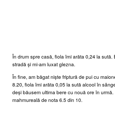
În drum spre casă, fiola îmi arăta 0,24 la sut
stradă și mi-am luxat glezna.
În fine, am băgat niște friptură de pui cu maion
8.20, fiola îmi arăta 0,05 la sută alcool în sân
deși băusem ultima bere cu nouă ore în urmă
mahmureală de nota 6.5 din 10.