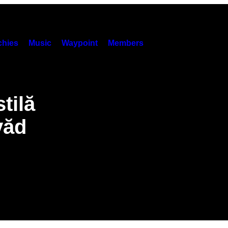
hies
Music
Waypoint
Members
tilă
văd