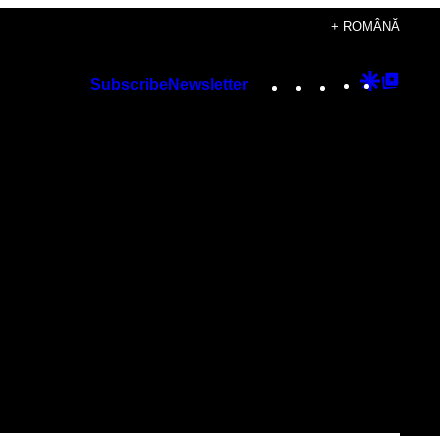
+ ROMÂNĂ
Instagram
TikTok
YouTube
Google
Googl
Subscribe
Newsletter
Discover
Top
Posts