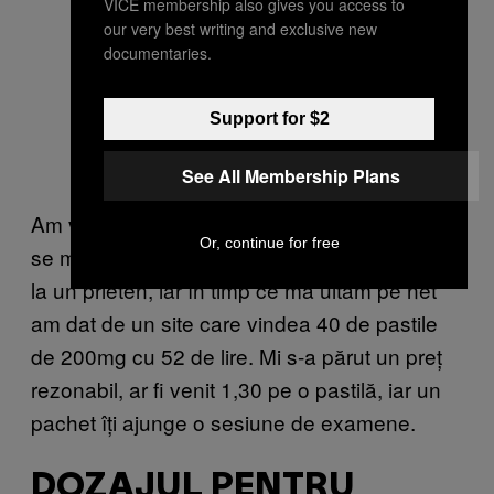
VICE membership also gives you access to
our very best writing and exclusive new
documentaries.
Support for $2
See All Membership Plans
Am vrut să testez Modafinilul și să văd cum
Or, continue for free
se manifestă la mine. Așa că am făcut rost de
la un prieten, iar în timp ce mă uitam pe net
am dat de un site care vindea 40 de pastile
de 200mg cu 52 de lire. Mi s-a părut un preț
rezonabil, ar fi venit 1,30 pe o pastilă, iar un
pachet îți ajunge o sesiune de examene.
DOZAJUL PENTRU