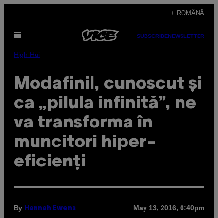
Skip
+ ROMÂNĂ
to
Open
content
SUBSCRIBE
NEWSLETTER
Menu
High Hui
Modafinil, cunoscut și
ca „pilula infinită”, ne
va transforma în
muncitori hiper-
eficienți
By
May 13, 2016, 6:40pm
Hannah Ewens