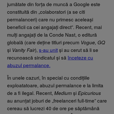
jumătate din forța de muncă a Google este
constituită din „colaboratori (a se citi
permalanceri) care nu primesc aceleași
beneficii ca cei angajați direct”. Recent, mai
mulți angajați de la Conde Nast, o editură
globală (care deține titluri precum
Vogue, GQ
și
),
s-au unit
și au cerut să li se
Vanity Fair
recunoască sindicatul și să
înceteze cu
abuzul permalance.
În unele cazuri, în special cu condițiile
exploatatoare, abuzul permalance e la limita
de a fi ilegal. Recent,
și
Medium
Epicurious
au anunțat joburi de „freelanceri full-time” care
cereau să lucrezi 40 de ore pe săptămână