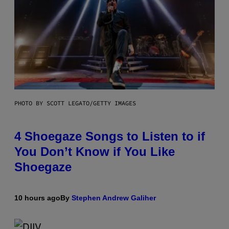
PHOTO BY SCOTT LEGATO/GETTY IMAGES
4 Shoegaze Songs to Listen to if
You Don’t Know if You Like
Shoegaze
10 hours ago
By
Stephen Andrew Galiher