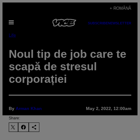
Skip
+ ROMÂNĂ
to
Open
content
SUBSCRIBE
NEWSLETTER
Menu
Life
Noul tip de job care te
scapă de stresul
corporației
By
Arman Khan
May 2, 2022, 12:00am
Share: