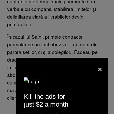
contracte de permalancing semnate sau
verbale cu companii, stabilirea limitelor și
delimitarea clară a livrabilelor devin
primordiale.
În cazul lui Saini, primele contracte
permalance au fost abuzive – nu doar din
partea șefilor, ci și a colegilor. „Făceau pe
dracu în patru să se asigure că-mi știu locul
×
în ierarhie”, a spus el. „Când un client mă
aborda direct, ceva ce oricum aș fi discutat
cu managerul meu direct, colegii se uneau și
mă acuzau că de fapt încercam să fur
Kill the ads for
clientul.”
just $2 a month