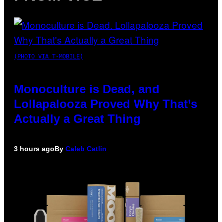
(PHOTO VIA T-MOBILE)
Monoculture is Dead, and
Lollapalooza Proved Why That’s
Actually a Great Thing
3 hours ago
By
Caleb Catlin