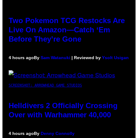
Two Pokemon TCG Restocks Are
Live On Amazon—Catch ‘Em
Before They’re Gone
4 hours ago
By
Sam Watanuki
| Reviewed by
Ysolt Usigan
SCREENSHOT: ARROWHEAD GAME STUDIOS
Helldivers 2 Officially Crossing
Over with Warhammer 40,000
4 hours ago
By
Denny Connolly