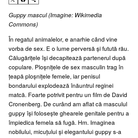
Guppy mascul (Imagine: Wikimedia
Commons)
În regatul animalelor, e anarhie când vine
vorba de sex. E o lume perversă și futută rău.
Călugărițele își decapitează partenerul după
copulare. Ploșnițele de sex masculin trag în
țeapă ploșnițele femele, iar penisul
bondarului explodează înăuntrul reginei
matcă. Foarte potrivit pentru un film de David
Cronenberg. De curând am aflat că masculul
guppy își folosește ghearele genitale pentru a
împiedica femela să fugă. Hm. Imaginea
nobilului, micuțului și elegantului guppy s-a