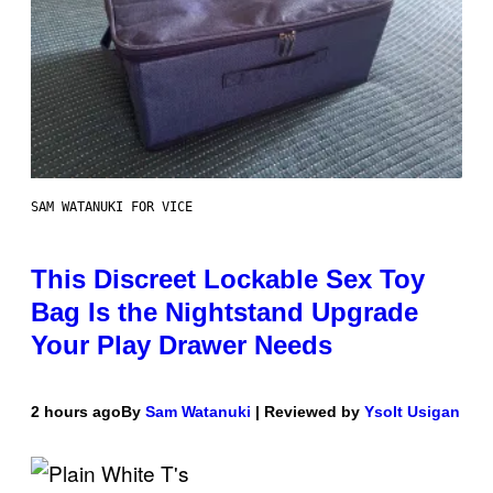
SAM WATANUKI FOR VICE
This Discreet Lockable Sex Toy
Bag Is the Nightstand Upgrade
Your Play Drawer Needs
2 hours ago
By
Sam Watanuki
| Reviewed by
Ysolt Usigan