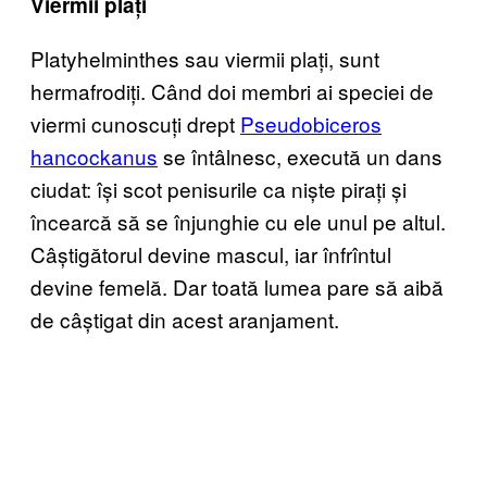
Viermii plați
Platyhelminthes sau viermii plați, sunt
hermafrodiți. Când doi membri ai speciei de
viermi cunoscuți drept
Pseudobiceros
hancockanus
se întâlnesc, execută un dans
ciudat: își scot penisurile ca niște pirați și
încearcă să se înjunghie cu ele unul pe altul.
Câștigătorul devine mascul, iar înfrîntul
devine femelă. Dar toată lumea pare să aibă
de câștigat din acest aranjament.