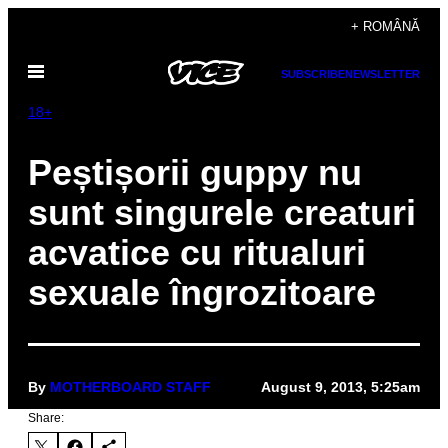
Skip
+ ROMÂNĂ
to
Open
content
SUBSCRIBE
NEWSLETTER
Menu
18+
Peștișorii guppy nu
sunt singurele creaturi
acvatice cu ritualuri
sexuale îngrozitoare
By
MOTHERBOARD STAFF
August 9, 2013, 5:25am
Share: