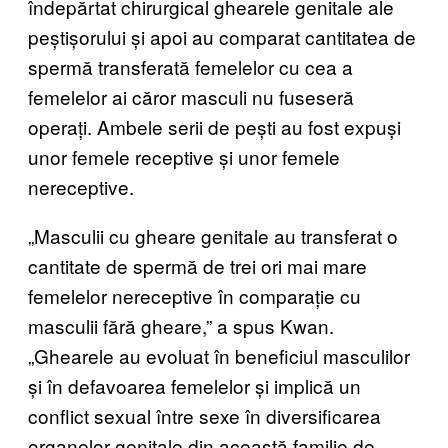
îndepărtat chirurgical ghearele genitale ale
peștișorului și apoi au comparat cantitatea de
spermă transferată femelelor cu cea a
femelelor ai căror masculi nu fuseseră
operați. Ambele serii de pești au fost expuși
unor femele receptive și unor femele
nereceptive.
„Masculii cu gheare genitale au transferat o
cantitate de spermă de trei ori mai mare
femelelor nereceptive în comparație cu
masculii fără gheare,” a spus Kwan.
„Ghearele au evoluat în beneficiul masculilor
și în defavoarea femelelor și implică un
conflict sexual între sexe în diversificarea
organelor genitale din această familie de