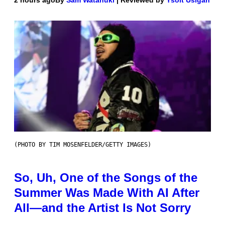
2 hours ago
By
Sam Watanuki
| Reviewed by
Ysolt Usigan
(PHOTO BY TIM MOSENFELDER/GETTY IMAGES)
So, Uh, One of the Songs of the
Summer Was Made With AI After
All—and the Artist Is Not Sorry