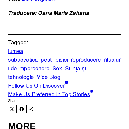
Traducere: Oana Maria Zaharia
Tagged:
lumea
subacvatica
pesti
pisici
reproducere
ritualur
i de imperechere
Sex
Știință și
tehnologie
Vice Blog
Follow Us On Discover
Make Us Preferred In Top Stories
Share:
MORE