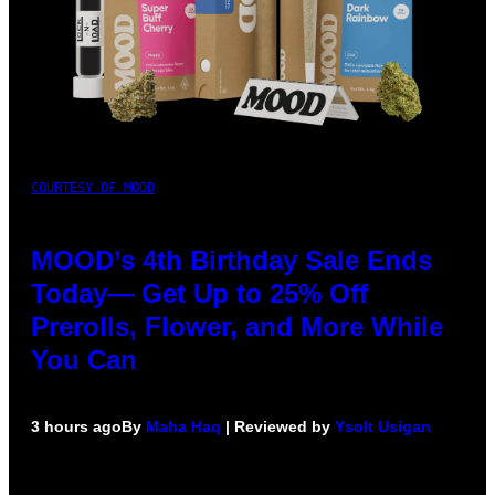
COURTESY OF MOOD
MOOD’s 4th Birthday Sale Ends
Today— Get Up to 25% Off
Prerolls, Flower, and More While
You Can
3 hours ago
By
Maha Haq
| Reviewed by
Ysolt Usigan