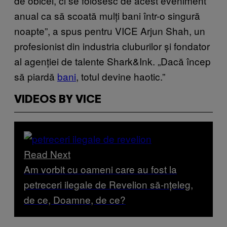
de obicei, ci se folosesc de acest eveniment
anual ca să scoată mulți bani într-o singură
noapte”, a spus pentru VICE Arjun Shah, un
profesionist din industria cluburilor și fondator
al agenției de talente Shark&Ink. „Dacă încep
să piardă
bani
, totul devine haotic.”
VIDEOS BY VICE
Read Next
Am vorbit cu oameni care au fost la
petreceri ilegale de Revelion să-nțeleg,
de ce, Doamne, de ce?