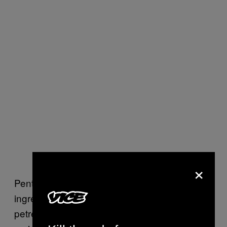
×
Pentru unii,
drogurile
și alcoolul sunt
ingredientele cheie care stimulează o
petrecere de revelion. Pentru alții, dorința de