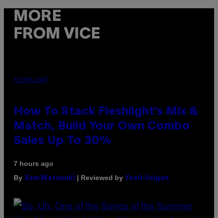
MORE
FROM VICE
FLESHLIGHT
How To Stack Fleshlight’s Mix &
Match, Build Your Own Combo
Sales Up To 30%
7 hours ago
By
| Reviewed by
Sam Watanuki
Ysolt Usigan