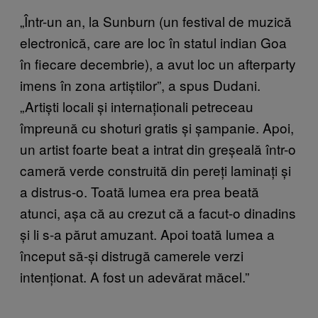
„Într-un an, la Sunburn (un festival de muzică
electronică, care are loc în statul indian Goa
în fiecare decembrie), a avut loc un afterparty
imens în zona artiștilor”, a spus Dudani.
„Artiști locali și internaționali petreceau
împreună cu shoturi gratis și șampanie. Apoi,
un artist foarte beat a intrat din greșeală într-o
cameră verde construită din pereți laminați și
a distrus-o. Toată lumea era prea beată
atunci, așa că au crezut că a facut-o dinadins
și li s-a părut amuzant. Apoi toată lumea a
început să-și distrugă camerele verzi
intenționat. A fost un adevărat măcel.”