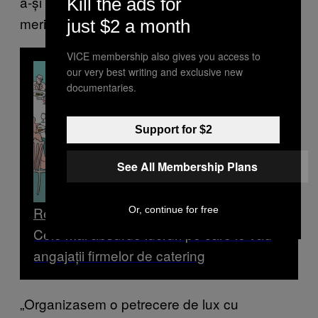
a-și arăta propria putere face o petrecere să
Kill the ads for
merite.
just $2 a month
VICE membership also gives you access to
our very best writing and exclusive new
documentaries.
Support for $2
See All Membership Plans
Read Next
Or, continue for free
Cele mai absurde lucruri pe care le văd
angajații firmelor de catering
„Organizasem o petrecere de lux cu