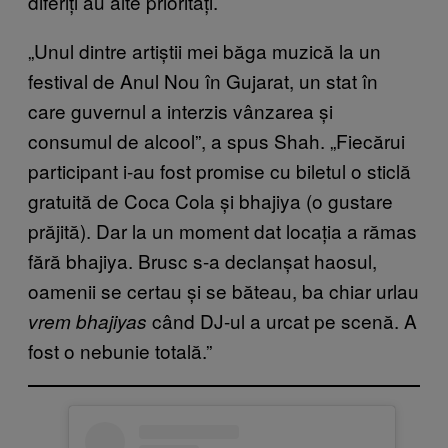
diferiți au alte priorități.
„Unul dintre artiștii mei băga muzică la un
festival de Anul Nou în Gujarat, un stat în
care guvernul a interzis vânzarea și
consumul de alcool”, a spus Shah. „Fiecărui
participant i-au fost promise cu biletul o sticlă
gratuită de Coca Cola și bhajiya (o gustare
prăjită). Dar la un moment dat locația a rămas
fără bhajiya. Brusc s-a declanșat haosul,
oamenii se certau și se băteau, ba chiar urlau
când DJ-ul a urcat pe scenă. A
vrem bhajiyas
fost o nebunie totală.”