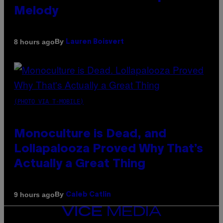
Melody
By
8 hours ago
Lauren Boisvert
(PHOTO VIA T-MOBILE)
Monoculture is Dead, and
Lollapalooza Proved Why That’s
Actually a Great Thing
By
9 hours ago
Caleb Catlin
VICE
MEDIA