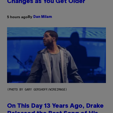
Changes as You Get Older
By
5 hours ago
Dan Milam
(PHOTO BY GARY GERSHOFF/WIREIMAGE)
On This Day 13 Years Ago, Drake