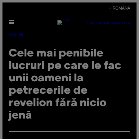
Skip
+ ROMÂNĂ
to
Open
content
SUBSCRIBE
NEWSLETTER
Menu
High Hui
Cele mai penibile
lucruri pe care le fac
unii oameni la
petrecerile de
revelion fără nicio
jenă