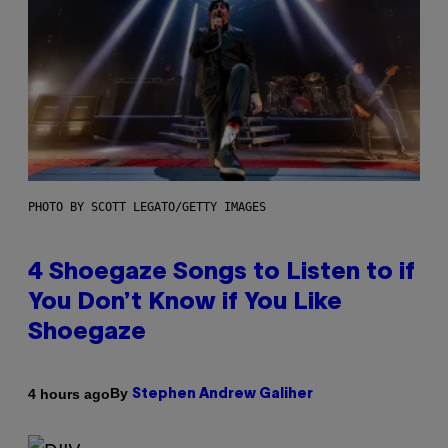
PHOTO BY SCOTT LEGATO/GETTY IMAGES
4 Shoegaze Songs to Listen to if
You Don’t Know if You Like
Shoegaze
By
4 hours ago
Stephen Andrew Galiher