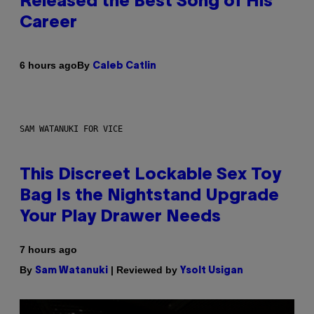
Released the Best Song of His
Career
By
6 hours ago
Caleb Catlin
SAM WATANUKI FOR VICE
This Discreet Lockable Sex Toy
Bag Is the Nightstand Upgrade
Your Play Drawer Needs
7 hours ago
By
| Reviewed by
Sam Watanuki
Ysolt Usigan