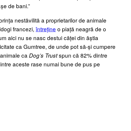
așe de bani.”
ința nestăvilită a proprietarilor de animale
ldogi francezi,
întreține
o piață neagră de o
um aici nu se nasc destui căței din ăștia
blicitate ca Gumtree, de unde pot să-și cumpere
u animale ca
spun că 82% dintre
Dog’s Trust
na dintre aceste rase numai bune de pus pe