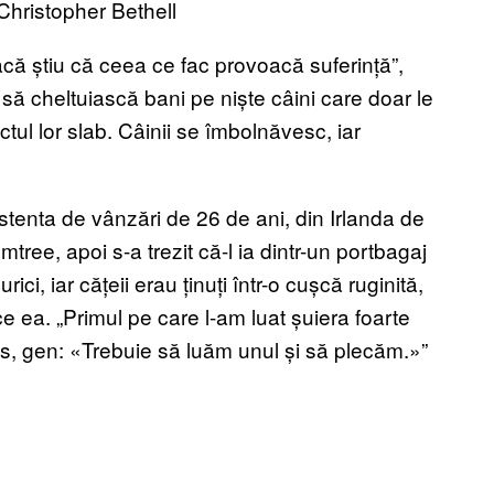
 Christopher Bethell
dacă știu că ceea ce fac provoacă suferință”,
fi să cheltuiască bani pe niște câini care doar le
ctul lor slab. Câinii se îmbolnăvesc, iar
istenta de vânzări de 26 de ani, din Irlanda de
tree, apoi s-a trezit că-l ia dintr-un portbagaj
i, iar cățeii erau ținuți într-o cușcă ruginită,
ice ea. „Primul pe care l-am luat șuiera foarte
is, gen: «Trebuie să luăm unul și să plecăm.»”