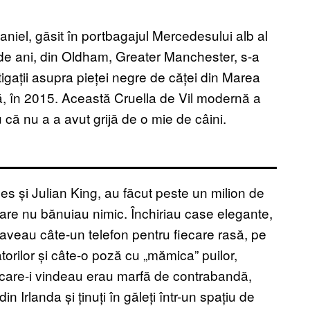
niel, găsit în portbagajul Mercedesului alb al
de ani, din Oldham, Greater Manchester, s-a
stigații asupra pieței negre de căței din Marea
asă, în 2015. Această Cruella de Vil modernă a
 că nu a a avut grijă de o mie de câini.
s și Julian King, au făcut peste un milion de
 care nu bănuiau nimic. Închiriau case elegante,
-aveau câte-un telefon pentru fiecare rasă, pe
torilor și câte-o poză cu „mămica” puilor,
pe care-i vindeau erau marfă de contrabandă,
 Irlanda și ținuți în găleți într-un spațiu de