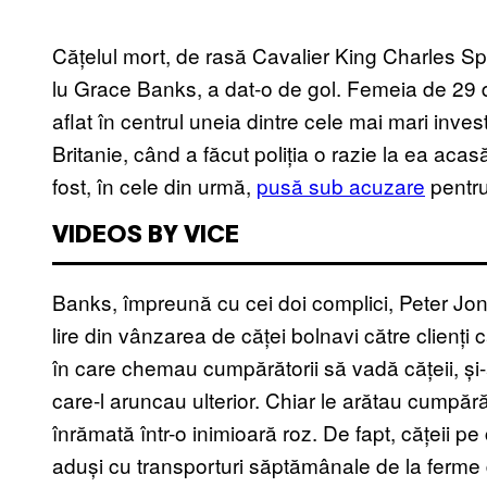
Cățelul mort, de rasă Cavalier King Charles Spa
lu Grace Banks, a dat-o de gol. Femeia de 29 
aflat în centrul uneia dintre cele mai mari inve
Britanie, când a făcut poliția o razie la ea ac
fost, în cele din urmă,
pusă sub acuzare
pentru
VIDEOS BY VICE
Banks, împreună cu cei doi complici, Peter Jone
lire din vânzarea de căței bolnavi către clienți
în care chemau cumpărătorii să vadă cățeii, și
care-l aruncau ulterior. Chiar le arătau cumpără
înrămată într-o inimioară roz. De fapt, cățeii 
aduși cu transporturi săptămânale de la ferme din