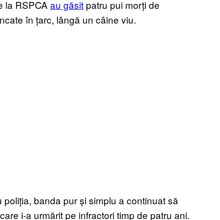
 de la RSPCA
au găsit
patru pui morți de
ncate în țarc, lângă un câine viu.
u poliția, banda pur și simplu a continuat să
are i-a urmărit pe infractori timp de patru ani.