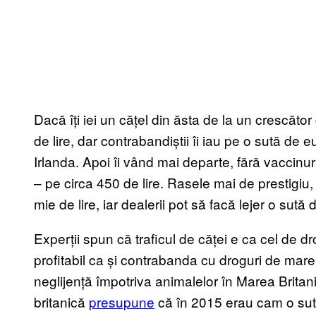
Dacă îți iei un cățel din ăsta de la un crescăto
de lire, dar contrabandiștii îi iau pe o sută de 
Irlanda. Apoi îi vând mai departe, fără vaccinur
– pe circa 450 de lire. Rasele mai de prestigiu, 
mie de lire, iar dealerii pot să facă lejer o sută 
Experții spun că traficul de căței e ca cel de drog
profitabil ca și contrabanda cu droguri de mar
neglijență împotriva animalelor în Marea Britani
britanică
presupune
că în 2015 erau cam o sută