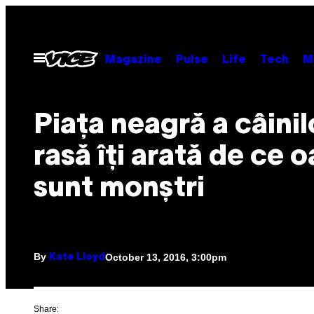
Skip
to
content
Open
Magazine
Pulse
Life
Tech
M
Menu
Piața neagră a câinil
rasă îți arată de ce 
sunt monștri
By
October 13, 2016, 3:00pm
Kate Lloyd
Share: