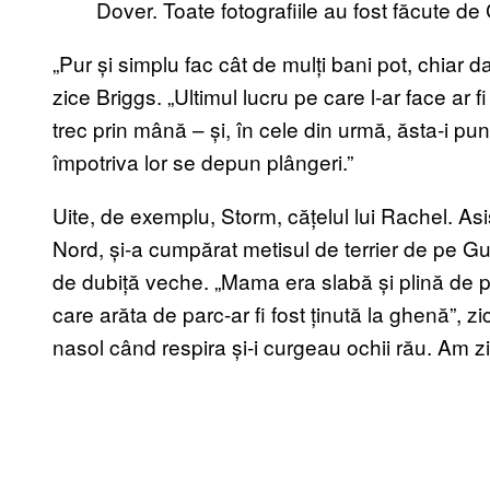
Dover. Toate fotografiile au fost făcute de
„Pur și simplu fac cât de mulți bani pot, chiar 
zice Briggs. „Ultimul lucru pe care l-ar face ar 
trec prin mână – și, în cele din urmă, ăsta-i pun
împotriva lor se depun plângeri.”
Uite, de exemplu, Storm, cățelul lui Rachel. As
Nord, și-a cumpărat metisul de terrier de pe Gum
de dubiță veche. „Mama era slabă și plină de puric
care arăta de parc-ar fi fost ținută la ghenă”, z
nasol când respira și-i curgeau ochii rău. Am z