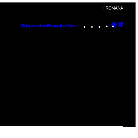
+ ROMÂNĂ
Instagram
TikTok
YouTube
Google
Goog
Subscribe
Newsletter
Discove
Top
Posts