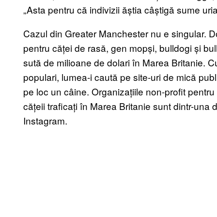
„Asta pentru că indivizii ăștia câștigă sume uri
Cazul din Greater Manchester nu e singular. Dor
pentru căței de rasă, gen mopși, bulldogi și bul
sută de milioane de dolari în Marea Britanie. C
populari, lumea-i caută pe site-uri de mică pu
pe loc un câine. Organizațiile non-profit pentr
cățeii traficați în Marea Britanie sunt dintr-u
Instagram.