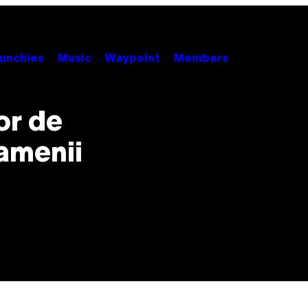
unchies
Music
Waypoint
Members
or de
oamenii