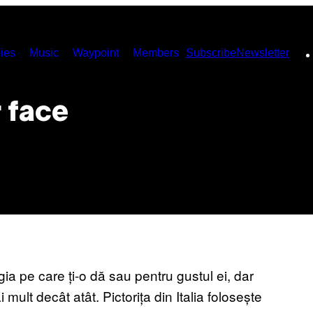
ies
Music
Waypoint
Members
Subscribe
Newsletter
r face
ia pe care ți-o dă sau pentru gustul ei, dar
 mult decât atât. Pictorița din Italia folosește