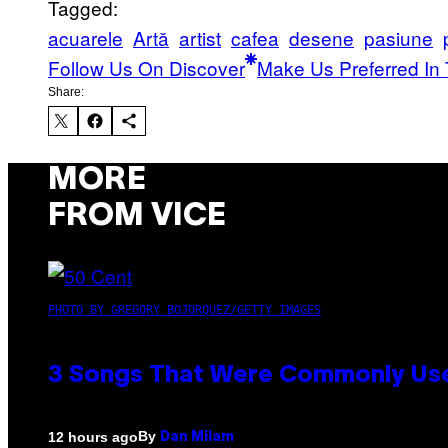
Tagged:
acuarele
Artă
artist
cafea
desene
pasiune
Follow Us On Discover
Make Us Preferred In 
Share:
MORE
FROM VICE
PHOTO BY GREGORY BOJORQUEZ/GETTY IMAGES
3 Songs That Were Commonly Used
By
12 hours ago
Dan Milam