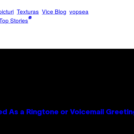
picturi
Texturas
Vice Blog
vopsea
Top Stories
 As a Ringtone or Voicemail Greetin