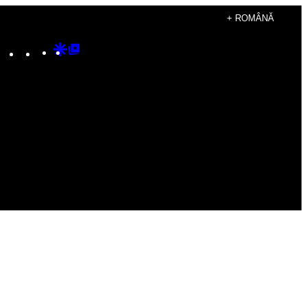
+ ROMÂNĂ
Instagram
TikTok
YouTube
Google
Google
Discover
Top
Posts