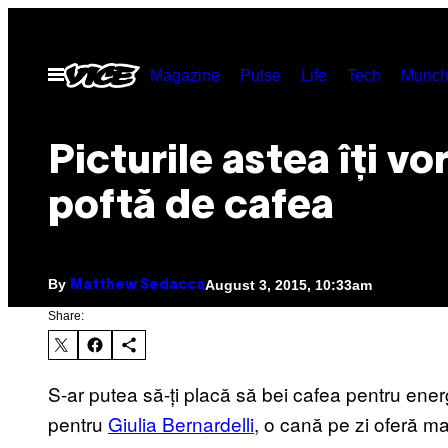
Skip
to
Open
Magazine
Pulse
Life
Tech
Munch
content
Menu
Picturile astea îți vo
poftă de cafea
By
August 3, 2015, 10:33am
Matthew Sedacca
Share:
S-ar putea să-ți placă să bei cafea pentru energ
pentru
Giulia Bernardelli
, o cană pe zi oferă mai