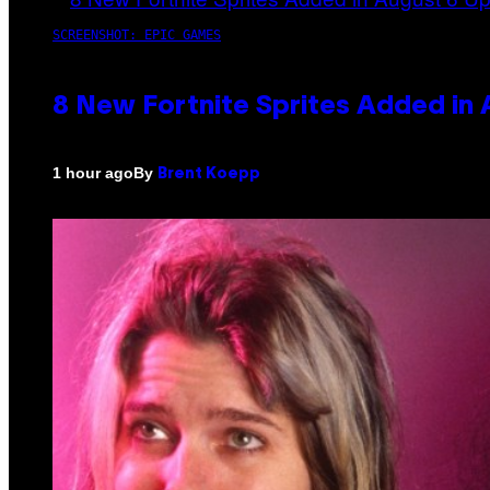
SCREENSHOT: EPIC GAMES
8 New Fortnite Sprites Added in
By
1 hour ago
Brent Koepp