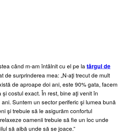
astea când m-am întâlnit cu el pe la
târgul de
tat de surprinderea mea: „N-aţi trecut de mult
 există de aproape doi ani, este 90% gata, facem
și costul exact. În rest, bine aţi venit în
e ani. Suntem un sector periferic şi lumea bună
ni şi trebuie să le asigurăm confortul
elaxeze oamenii trebuie să fie un loc unde
lul să aibă unde să se joace.”