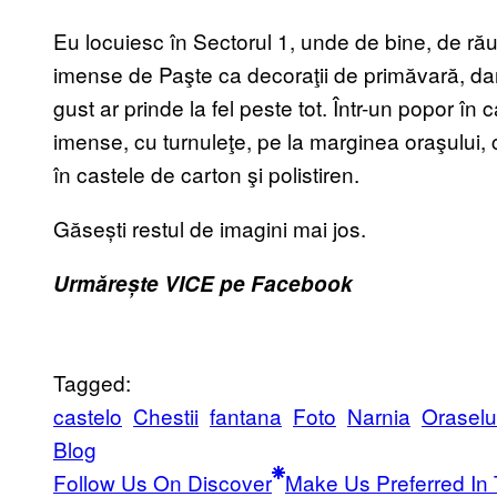
Eu locuiesc în Sectorul 1, unde de bine, de rău
imense de Paşte ca decoraţii de primăvară, dar
gust ar prinde la fel peste tot. Într-un popor î
imense, cu turnuleţe, pe la marginea oraşului,
în castele de carton şi polistiren.
Găsești restul de imagini mai jos.
Urmărește VICE pe Facebook
Tagged:
castelo
Chestii
fantana
Foto
Narnia
Oraselul
Blog
Follow Us On Discover
Make Us Preferred In 