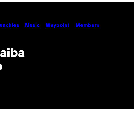
unchies
Music
Waypoint
Members
naiba
e