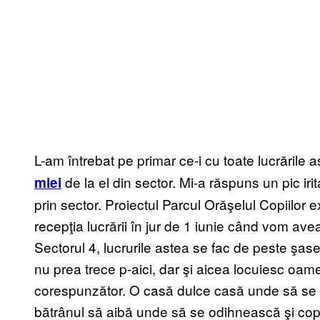
L-am întrebat pe primar ce-i cu toate lucrările 
de la el din sector. Mi-a răspuns un pic iri
miei
prin sector. Proiectul Parcul Orăşelul Copiilor
recepţia lucrării în jur de 1 iunie când vom avea 
Sectorul 4, lucrurile astea se fac de peste şas
nu prea trece p-aici, dar şi aicea locuiesc oame
corespunzător. O casă dulce casă unde să se r
bătrânul să aibă unde să se odihnească şi copi