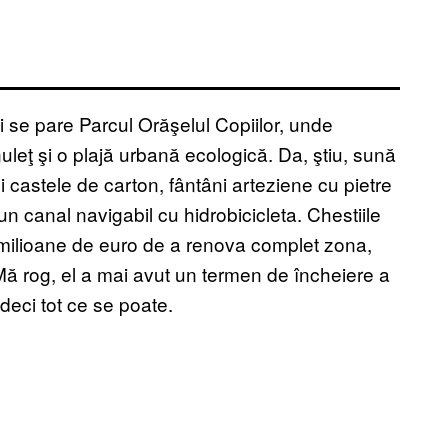
 se pare Parcul Orăşelul Copiilor, unde
leţ şi o plajă urbană ecologică. Da, ştiu, sună
i castele de carton, fântâni arteziene cu pietre
un canal navigabil cu hidrobicicleta. Chestiile
u milioane de euro de a renova complet zona,
 Mă rog, el a mai avut un termen de încheiere a
 deci tot ce se poate.