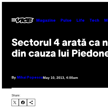
Skip
to
content
Open
Magazine
Pulse
Life
Tech
M
Menu
Sectorul 4 arată ca 
din cauza lui Piedon
By
May 10, 2013, 4:00am
Mihai Popescu
Share: