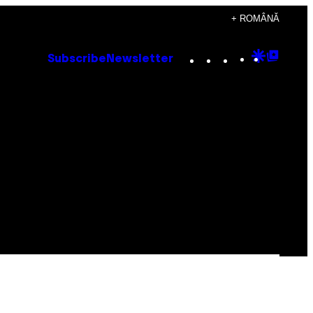
+ ROMÂNĂ
Instagram
TikTok
YouTube
Google
Goog
Subscribe
Newsletter
Discove
Top
Posts