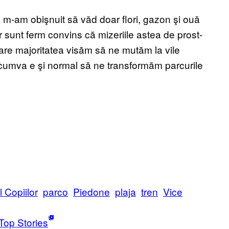
 m-am obişnuit să văd doar flori, gazon şi ouă
 sunt ferm convins că mizeriile astea de prost-
n care majoritatea visăm să ne mutăm la vile
 cumva e şi normal să ne transformăm parcurile
 Copiilor
parco
Piedone
plaja
tren
Vice
Top Stories