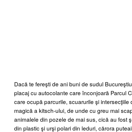
Dacă te fereşti de ani buni de sudul Bucureştiu
placaj cu autocolante care înconjoară Parcul Cop
care ocupă parcurile, scuarurile şi intersecţiile d
magică a kitsch-ului, de unde cu greu mai scapi 
animalele din pozele de mai sus, cică au fost şi i
din plastic şi urşi polari din leduri, cărora putea