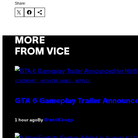
Share:
MORE
FROM VICE
SCREENSHOT: ROCKSTAR GAMES, NETFLIX
GTA 6 Gameplay Trailer Announce
By
1 hour ago
Brent Koepp