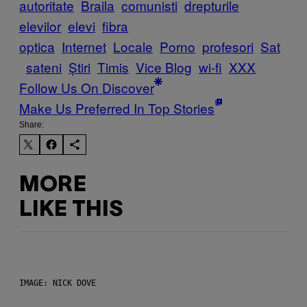
autoritate
Braila
comunisti
drepturile
elevilor
elevi
fibra
optica
Internet
Locale
Porno
profesori
Sat
sateni
Știri
Timis
Vice Blog
wi-fi
XXX
Follow Us On Discover
Make Us Preferred In Top Stories
Share:
MORE
LIKE THIS
IMAGE: NICK DOVE