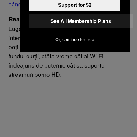
când plouă
“.
Support for $2
Pentru locuitorii din
Reacţia plângăciosului:
See All Membership Plans
Lugojel, priorităţile sună cam aşa: vrem
internet bun şi îl vrem acum. Până la urmă
Or, continue for free
poţi să te masturbezi frenetic şi în WC-ul din
fundul curţii, atâta vreme cât ai Wi-Fi
îndeajuns de puternic cât să suporte
streamuri porno HD.