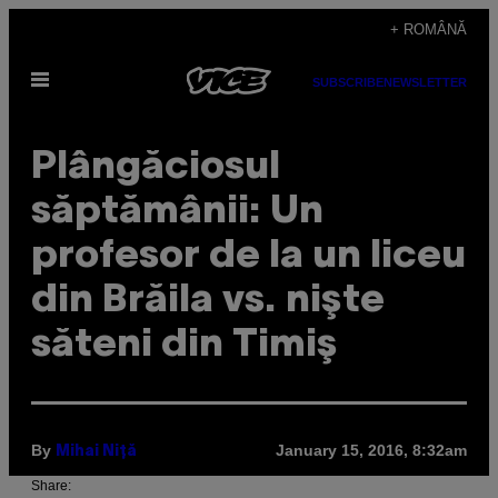
Skip
+ ROMÂNĂ
to
Open
content
SUBSCRIBE
NEWSLETTER
Menu
Plângăciosul
săptămânii: Un
profesor de la un liceu
din Brăila vs. nişte
săteni din Timiş
By
January 15, 2016, 8:32am
Mihai Niță
Share: