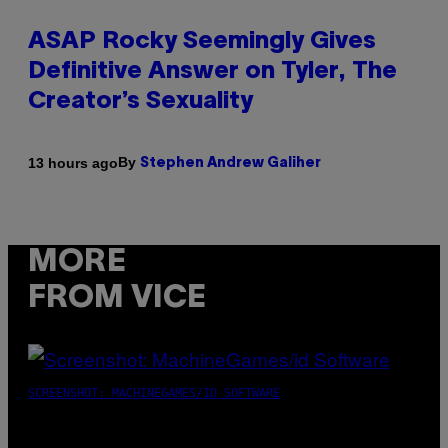
ASAP Rocky Seemingly Gives
Definitive Answer on Tyler, The
Creator’s Sexuality
By
13 hours ago
Stephen Andrew Galiher
MORE
FROM VICE
SCREENSHOT: MACHINEGAMES/ID SOFTWARE