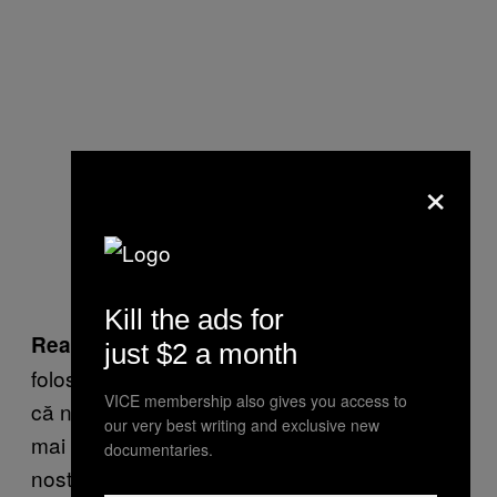
×
Kill the ads for
„Hei, ar trebui să ne
Reacţia normală:
just $2 a month
folosim de spiritul ăsta civic ca să ne plângem
VICE membership also gives you access to
că nu avem apă curentă, canalizare, gaze şi,
our very best writing and exclusive new
mai ales, drumuri asfaltate, pentru că satul
documentaries.
nostru
arată ca o mlaştină de fiecare dată