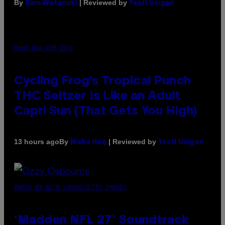
By
| Reviewed by
Sam Watanuki
Ysolt Usigan
MAHA HAQ FOR VICE
Cycling Frog’s Tropical Punch
THC Seltzer Is Like an Adult
Capri Sun (That Gets You High)
By
| Reviewed by
13 hours ago
Maha Haq
Ysolt Usigan
PHOTO BY NICK LAHAM/GETTY IMAGES
‘Madden NFL 27’ Soundtrack