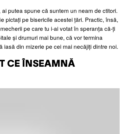
R, ai putea spune că suntem un neam de ctitori.
ie pictați pe bisericile acestei țări. Practic, însă,
Șmecherii pe care tu i-ai votat în speranța că-ți
spitale și drumuri mai bune, că vor termina
 iasă din mizerie pe cei mai necăjiți dintre noi.
AT CE ÎNSEAMNĂ