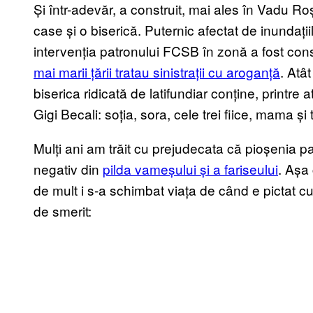
Și într-adevăr, a construit, mai ales în Vadu R
case și o biserică. Puternic afectat de inundați
intervenția patronului FCSB în zonă a fost con
mai marii țării tratau sinistrații cu aroganță
. Atâ
biserica ridicată de latifundiar conține, printre a
Gigi Becali: soția, sora, cele trei fiice, mama și
Mulți ani am trăit cu prejudecata că pioșenia p
negativ din
pilda vameșului și a fariseului
. Așa 
de mult i s-a schimbat viața de când e pictat cu t
de smerit: