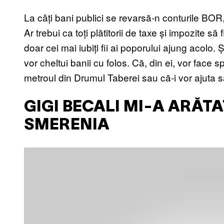
La câți bani publici se revarsă-n conturile BO
Ar trebui ca toți plătitorii de taxe și impozite să f
doar cei mai iubiți fii ai poporului ajung acolo. 
vor cheltui banii cu folos. Că, din ei, vor face 
metroul din Drumul Taberei sau că-i vor ajuta să
GIGI BECALI MI-A ARĂT
SMERENIA
P
l
a
y
v
i
d
e
o