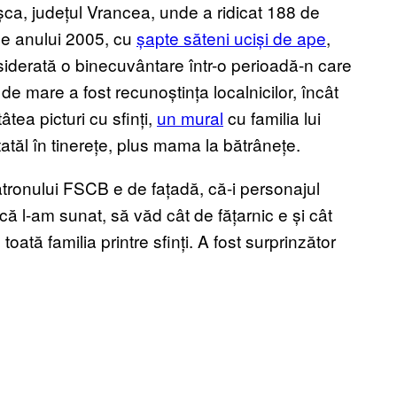
oșca, județul Vrancea, unde a ridicat 188 de
ile anului 2005, cu
șapte săteni uciși de ape
,
siderată o binecuvântare într-o perioadă-n care
t de mare a fost recunoștința localnicilor, încât
tâtea picturi cu sfinți,
un mural
cu familia lui
 tatăl în tinerețe, plus mama la bătrânețe.
atronului FSCB e de fațadă, că-i personajul
că l-am sunat, să văd cât de fățarnic e și cât
oată familia printre sfinți. A fost surprinzător