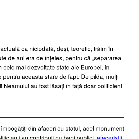
ctuală ca niciodată, deși, teoretic, trăim în
te de ani era de înțeles, pentru că „separarea
-n cele mai dezvoltate state ale Europei, în
e pentru această stare de fapt. De pildă, mulți
i Neamului au fost lăsați în față doar politicieni
i îmbogățiți din afaceri cu statul, acel monument
liticienii au contribuit cu bani publici,
afaceriștii