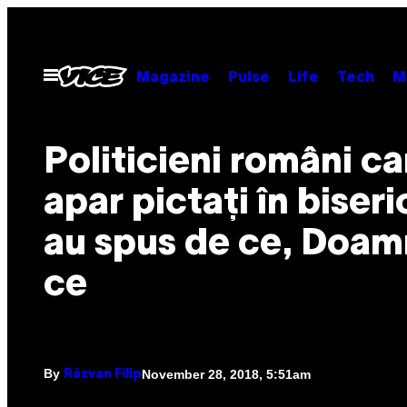
Skip
to
content
Open
Magazine
Pulse
Life
Tech
M
Menu
Politicieni români ca
apar pictați în biseri
au spus de ce, Doam
ce
By
November 28, 2018, 5:51am
Răzvan Filip