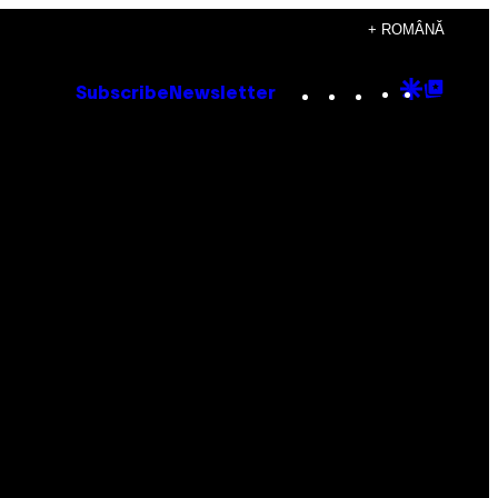
+ ROMÂNĂ
Instagram
TikTok
YouTube
Google
Goog
Subscribe
Newsletter
Discove
Top
Posts