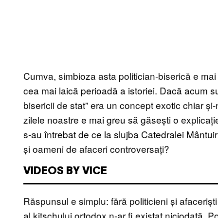
Cumva, simbioza asta politician-biserică e mai a
cea mai laică perioadă a istoriei. Dacă acum su
bisericii de stat” era un concept exotic chiar și
zilele noastre e mai greu să găsești o explicați
s-au întrebat de ce la slujba Catedralei Mântuiri
și oameni de afaceri controversați?
VIDEOS BY VICE
Răspunsul e simplu: fără politicieni și afacerișt
al kitschului ortodox n-ar fi existat niciodată. Po