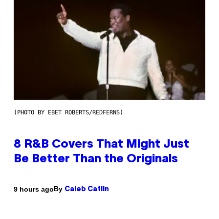
(PHOTO BY EBET ROBERTS/REDFERNS)
8 R&B Covers That Might Just
Be Better Than the Originals
By
9 hours ago
Caleb Catlin