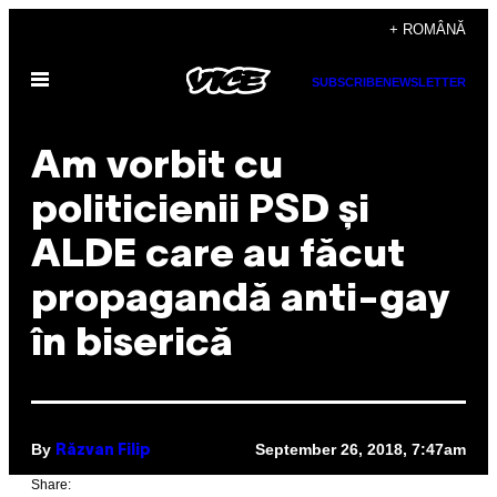
Skip
+ ROMÂNĂ
to
Open
content
SUBSCRIBE
NEWSLETTER
Menu
Am vorbit cu
politicienii PSD și
ALDE care au făcut
propagandă anti-gay
în biserică
By
September 26, 2018, 7:47am
Răzvan Filip
Share: