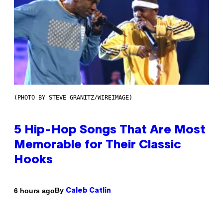
(PHOTO BY STEVE GRANITZ/WIREIMAGE)
5 Hip-Hop Songs That Are Most
Memorable for Their Classic
Hooks
By
6 hours ago
Caleb Catlin