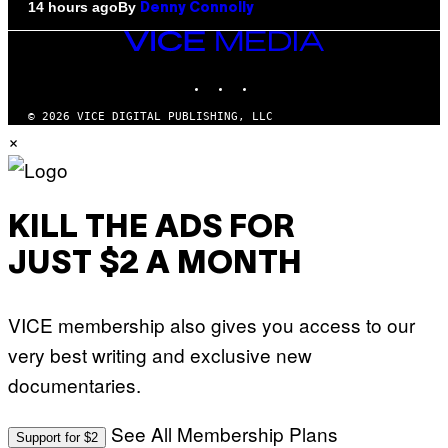
By
14 hours ago
Denny Connolly
VICE
MEDIA
INSTAGRAM
TIKTOK
YOUTUBE
© 2026 VICE DIGITAL PUBLISHING, LLC
×
KILL THE ADS FOR
JUST $2 A MONTH
VICE membership also gives you access to our
very best writing and exclusive new
documentaries.
See All Membership Plans
Support for $2