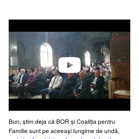
P
l
a
y
v
i
d
e
o
Bun, știm deja că BOR și Coaliția pentru
Familie sunt pe aceeași lungime de undă,