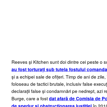
Reeves și Kitchen sunt doi dintre cei peste o s
au fost torturați sub tutela fostului comanda
și a echipei sale de ofițeri. Timp de ani de zile,
foloseau de tactici brutale, inclusiv false execuț
declarații false și condamnări pe nedrept, azi 
Burge, care a fost
dat afară de Comisia de Po
în 201
de sperjur și obstrucționarea justiției