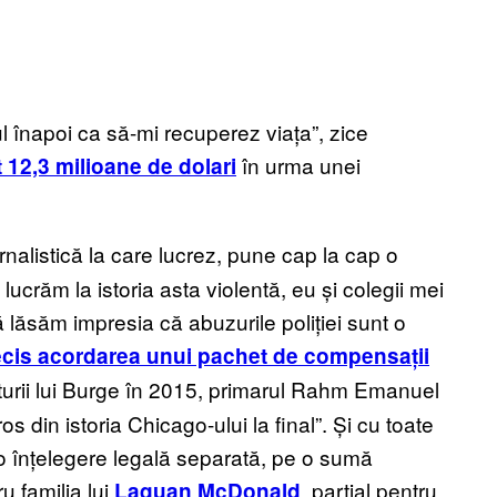
tul înapoi ca să-mi recuperez viața”, zice
în urma unei
t 12,3 milioane de dolari
nalistică la care lucrez, pune cap la cap o
ucrăm la istoria asta violentă, eu și colegii mei
lăsăm impresia că abuzurile poliției sunt o
cis acordarea unui pachet de compensații
rturii lui Burge în 2015, primarul Rahm Emanuel
 din istoria Chicago-ului la final”. Și cu toate
t o înțelegere legală separată, pe o sumă
u familia lui
, parțial pentru
Laquan McDonald