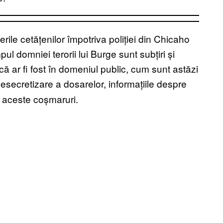
rile cetățenilor împotriva poliției din Chicaho
ul domniei terorii lui Burge sunt subțiri și
ă ar fi fost în domeniul public, cum sunt astăzi
desecretizare a dosarelor, informațiile despre
tre aceste coșmaruri.