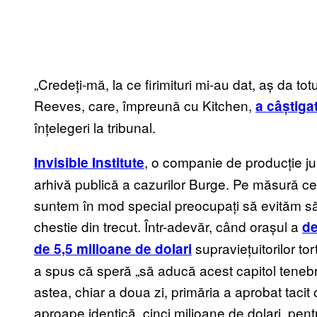
„Credeți-mă, la ce firimituri mi-au dat, aș da to
Reeves, care, împreună cu Kitchen,
a câștiga
înțelegeri la tribunal.
, o companie de producție jur
Invisible Institute
arhivă publică a cazurilor Burge. Pe măsură ce l
suntem în mod special preocupați să evităm să 
chestie din trecut. Într-adevăr, când orașul a
de
supraviețuitorilor to
de 5,5 milioane de dolari
a spus că speră „să aducă acest capitol tenebros
astea, chiar a doua zi, primăria a aprobat taci
aproape identică, cinci milioane de dolari, pentr