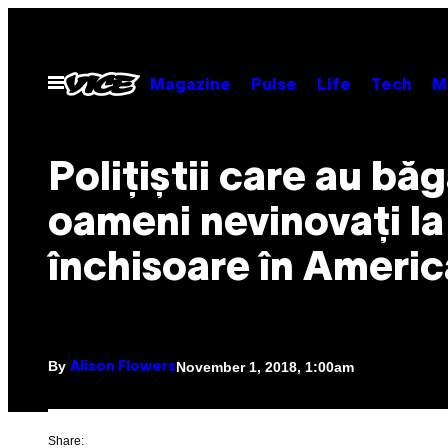
Skip
to
content
Open
Magazine
Pulse
Life
Tech
M
Menu
Polițiștii care au bă
oameni nevinovați la
închisoare în Americ
By
November 1, 2018, 1:00am
Alison Flowers
Share: