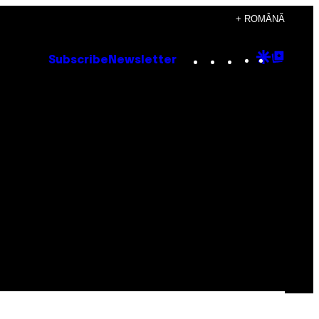
+ ROMÂNĂ
Instagram
TikTok
YouTube
Google
Goog
Subscribe
Newsletter
Discove
Top
Posts