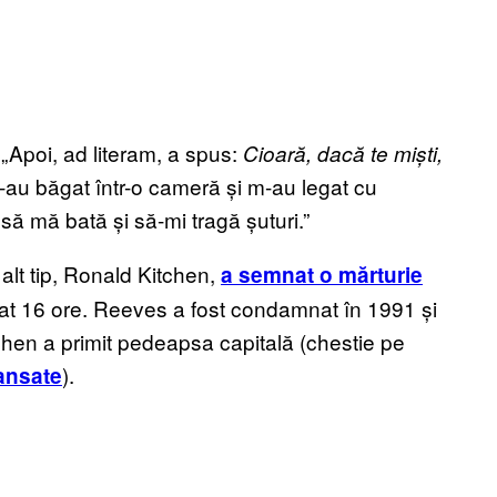
. „Apoi, ad literam, a spus:
Cioară, dacă te miști,
„m-au băgat într-o cameră și m-au legat cu
 să mă bată și să-mi tragă șuturi.”
alt tip, Ronald Kitchen,
a semnat o mărturie
urat 16 ore. Reeves a fost condamnat în 1991 și
chen a primit pedeapsa capitală (chestie pe
).
lansate