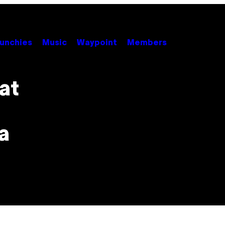
unchies
Music
Waypoint
Members
gat
a