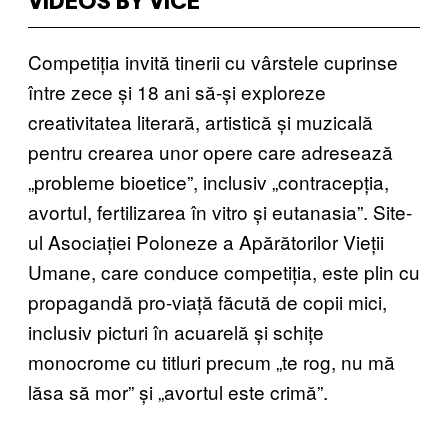
VIDEOS BY VICE
Competiția invită tinerii cu vârstele cuprinse
între zece și 18 ani să-și exploreze
creativitatea literară, artistică și muzicală
pentru crearea unor opere care adresează
„probleme bioetice”, inclusiv „contracepția,
avortul, fertilizarea în vitro și eutanasia”. Site-
ul Asociației Poloneze a Apărătorilor Vieții
Umane, care conduce competiția, este plin cu
propagandă pro-viață făcută de copii mici,
inclusiv picturi în acuarelă și schițe
monocrome cu titluri precum „te rog, nu mă
lăsa să mor” și „avortul este crimă”.