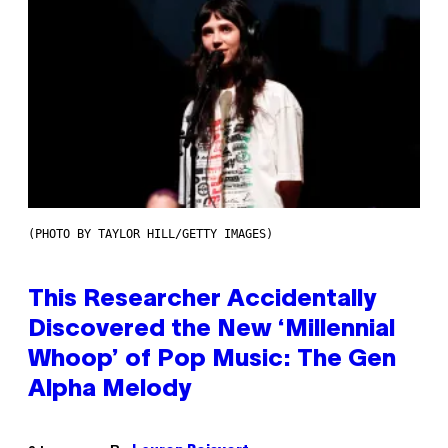
(PHOTO BY TAYLOR HILL/GETTY IMAGES)
This Researcher Accidentally
Discovered the New ‘Millennial
Whoop’ of Pop Music: The Gen
Alpha Melody