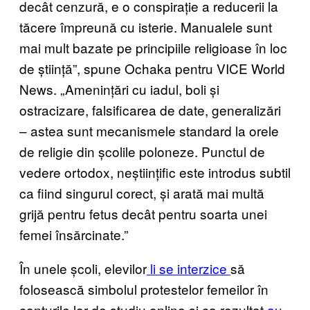
decât cenzură, e o conspirație a reducerii la
tăcere împreună cu isterie. Manualele sunt
mai mult bazate pe principiile religioase în loc
de știință”, spune Ochaka pentru VICE World
News. „Amenințări cu iadul, boli și
ostracizare, falsificarea de date, generalizări
– astea sunt mecanismele standard la orele
de religie din școlile poloneze. Punctul de
vedere ortodox, neștiințific este introdus subtil
ca fiind singurul corect, și arată mai multă
grijă pentru fetus decât pentru soarta unei
femei însărcinate.”
În unele școli, elevilor
li se interzice
să
folosească simbolul protestelor femeilor în
conturile lor de studiu online și ca rezultat
au