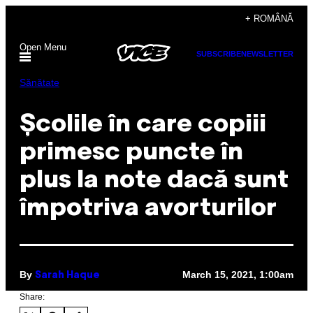
Skip
+ ROMÂNĂ
to
Open Menu
content
SUBSCRIBE
NEWSLETTER
Sănătate
Școlile în care copiii
primesc puncte în
plus la note dacă sunt
împotriva avorturilor
By
March 15, 2021, 1:00am
Sarah Haque
Share: