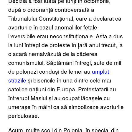
Decizia a fost luată pe furiș în octombrie,
după o ordonanță controversată a
Tribunalului Constituțional, care a declarat că
avorturile în cazul anomaliilor fetale
ireversibile erau neconstituționale. Asta a dus
la luni întregi de proteste în țară anul trecut, la
o scară nemaivăzută de la căderea
comunismului. Săptămâni întregi, sute de mii
de polonezi conduși de femei au
umplut
străzile
și bisericile în una dintre cele mai
catolice națiuni din Europa. Protestatarii au
întrerupt Maslul și au ocupat lăcașele cu
umerașe în mâini ca să simbolizeze avorturile
periculoase.
Acum, multe școli din Polonia, în special din