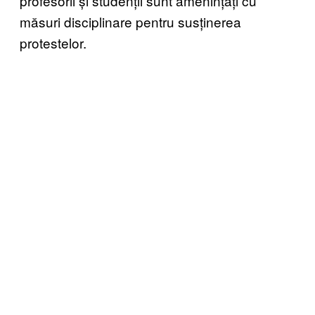
profesorii și studenții sunt amenințați cu
măsuri disciplinare pentru susținerea
protestelor.