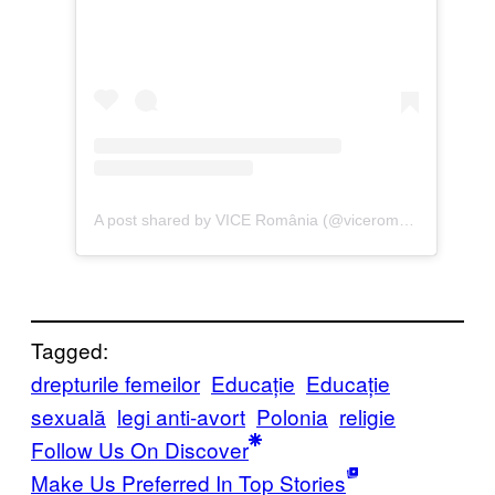
A post shared by VICE România (@viceromania)
Tagged:
drepturile femeilor
Educație
Educație
sexuală
legi anti-avort
Polonia
religie
Follow Us On Discover
Make Us Preferred In Top Stories