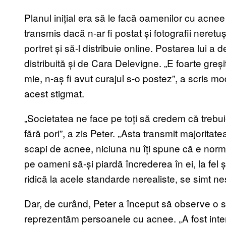
Planul inițial era să le facă oamenilor cu acnee
transmis dacă n-ar fi postat și fotografii neret
portret și să-l distribuie online. Postarea lui a 
distribuită și de Cara Delevigne. „E foarte greși
mie, n-aș fi avut curajul s-o postez”, a scris 
acest stigmat.
„Societatea ne face pe toți să credem că trebuie
fără pori”, a zis Peter. „Asta transmit majoritate
scapi de acnee, niciuna nu îți spune că e norm
pe oameni să-și piardă încrederea în ei, la fel 
ridică la acele standarde nerealiste, se simt nesig
Dar, de curând, Peter a început să observe o sc
reprezentăm persoanele cu acnee. „A fost inte