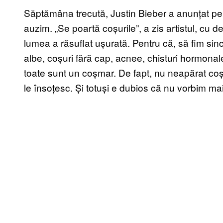
Săptămâna trecută, Justin Bieber a anunțat pe
auzim. „Se poartă coșurile”, a zis artistul, cu d
lumea a răsuflat ușurată. Pentru că, să fim sin
albe, coșuri fără cap, acnee, chisturi hormonale
toate sunt un coșmar. De fapt, nu neapărat coșu
le însoțesc. Și totuși e dubios că nu vorbim m