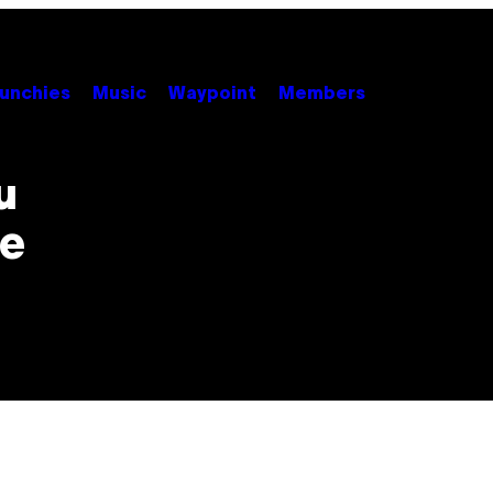
unchies
Music
Waypoint
Members
u
ee