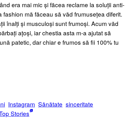
când era mai mic și făcea reclame la soluții anti-
 fashion mă făceau să văd frumusețea diferit.
ații înalți și musculoși sunt frumoși. Acum văd
ărbați ațoși, iar chestia asta m-a ajutat să
ună patetic, dar chiar e frumos să fii 100% tu
ni
Instagram
Sănătate
sinceritate
Top Stories