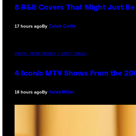
8 R&B Covers That Might Just Be 
By
17 hours ago
Caleb Catlin
PHOTO: PETER KRAMER / GETTY IMAGES
4 Iconic MTV Shows From the 200
By
18 hours ago
Haley Miller