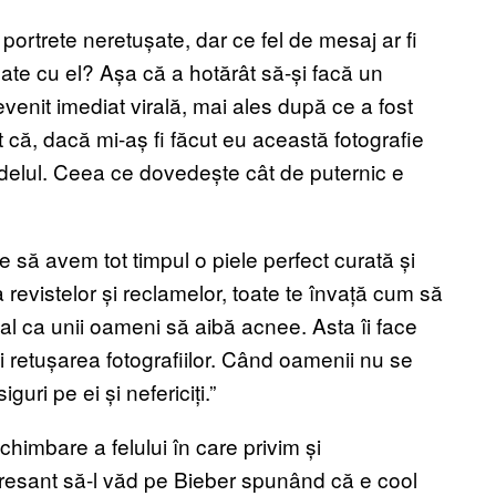
 portrete neretușate, dar ce fel de mesaj ar fi
ușate cu el? Așa că a hotărât să-și facă un
devenit imediat virală, mai ales după ce a fost
t că, dacă mi-aș fi făcut eu această fotografie
modelul. Ceea ce dovedește cât de puternic e
 să avem tot timpul o piele perfect curată și
a revistelor și reclamelor, toate te învață cum să
al ca unii oameni să aibă acnee. Asta îi face
și retușarea fotografiilor. Când oamenii nu se
uri pe ei și nefericiți.”
himbare a felului în care privim și
resant să-l văd pe Bieber spunând că e cool