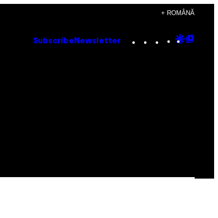
+ ROMÂNĂ
Instagram
TikTok
YouTube
Google
Goog
Subscribe
Newsletter
Discove
Top
Posts