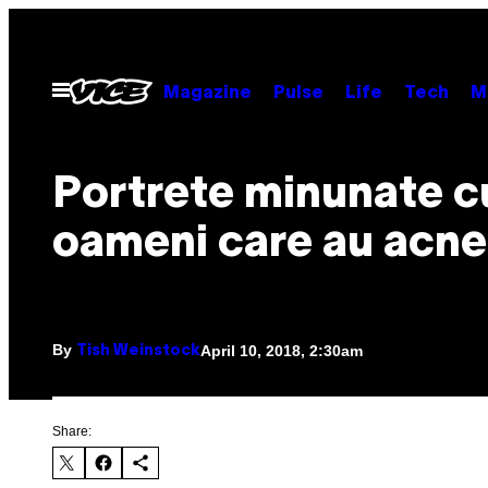
Skip
to
content
Open
Magazine
Pulse
Life
Tech
M
Menu
Portrete minunate c
oameni care au acn
By
April 10, 2018, 2:30am
Tish Weinstock
Share: