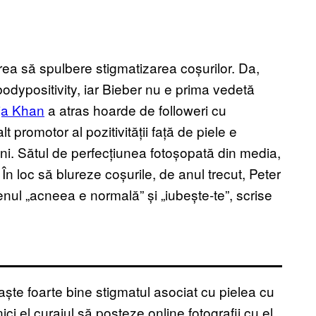
a să spulbere stigmatizarea coșurilor. Da,
 bodypositivity, iar Bieber nu e prima vedetă
ja Khan
a atras hoarde de followeri cu
t promotor al pozitivității față de piele e
ni. Sătul de perfecțiunea fotoșopată din media,
 În loc să blureze coșurile, de anul trecut, Peter
enul „acneea e normală” și „iubește-te”, scrise
ște foarte bine stigmatul asociat cu pielea cu
i el curajul să posteze online fotografii cu el