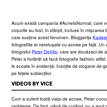
Acum există campania #AcneIsNormal, care vre
coșurile au fost, în sfârșit, incluse în mișcarea
care susține acest fenomen. Bloggerița
Kadee
fotografiile ei neretușate cu acnee pe față. Un al
fotograful
Peter DeVito
, care are douăzeci de a
Peter a hotărât să facă fotografie fashion altfel.
le scoate în evidență, însoțite de slogane de g
pe fețele subiecților.
VIDEOS BY VICE
Cum a suferit toată viața de acnee, Peter cunoa
probleme. De fapt, până de curând, nu a avut nic