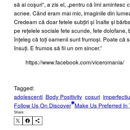
să ai coșuri”, a zis el, „pentru că îmi amintesc 
acnee. Când eram mai mic, imaginile din lumea
Credeam că doar fetele subțiri și înalte și bărb
pe rețelele sociale fete scunde, fete dolofane, b
înțeleg că toți oamenii sunt frumoși. Poate că s
însuți. E frumos să fii un om sincer.”
https://www.facebook.com/viceromania/
Tagged:
adolescenti
Body Positivity
cosuri
imperfectiu
Follow Us On Discover
Make Us Preferred In 
Share: