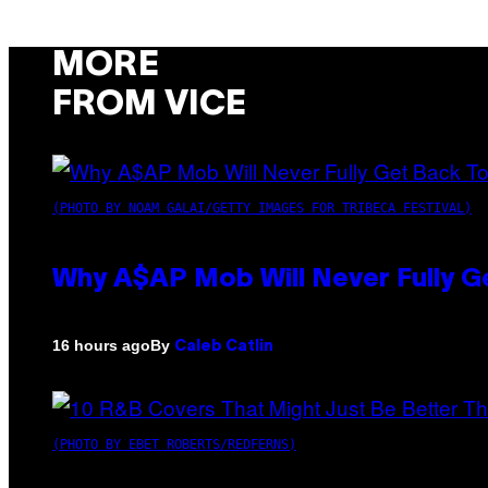
MORE
FROM VICE
(PHOTO BY NOAM GALAI/GETTY IMAGES FOR TRIBECA FESTIVAL)
Why A$AP Mob Will Never Fully G
By
16 hours ago
Caleb Catlin
(PHOTO BY EBET ROBERTS/REDFERNS)