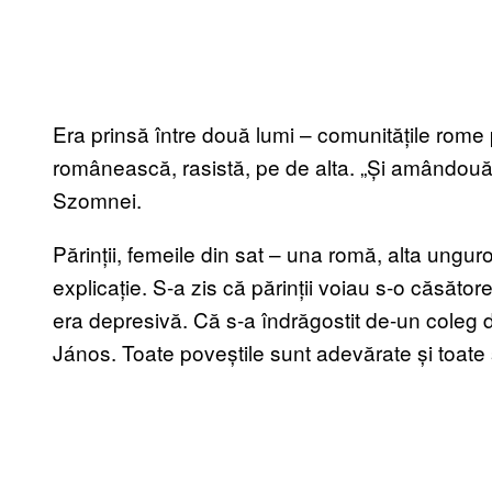
Era prinsă între două lumi – comunitățile rome 
românească, rasistă, pe de alta. „Și amândouă
Szomnei.
Părinții, femeile din sat – una romă, alta unguro
explicație. S-a zis că părinții voiau s-o căsăto
era depresivă. Că s-a îndrăgostit de-un coleg d
János. Toate poveștile sunt adevărate și toate s