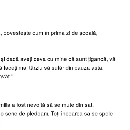
ea, povestește cum în prima zi de școală,
ă și dacă aveți ceva cu mine că sunt țigancă, vă
faceți mai târziu să sufăr din cauza asta.
nvăț.”
ilia a fost nevoită să se mute din sat.
o serie de pledoarii. Toți încearcă să se spele
.