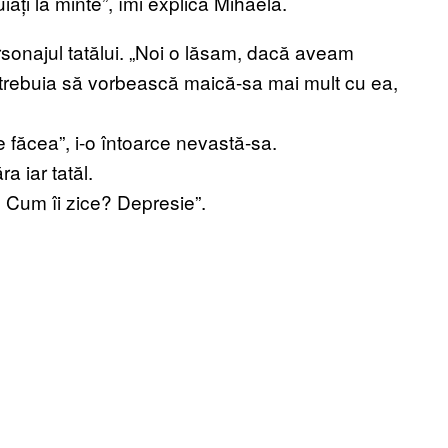
uiați la minte”, îmi explică Mihaela.
rsonajul tatălui. „Noi o lăsam, dacă aveam
 trebuia să vorbească maică-sa mai mult cu ea,
e făcea”, i-o întoarce nevastă-sa.
a iar tatăl.
. Cum îi zice? Depresie”.