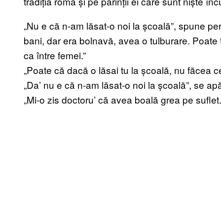
tradiția romă și pe părinții ei care sunt niște înc
„Nu e că n-am lăsat-o noi la școală”, spune pe
bani, dar era bolnavă, avea o tulburare. Poate
ca între femei.”
„Poate că dacă o lăsai tu la școală, nu făcea c
„Da’ nu e că n-am lăsat-o noi la școală”, se apăr
„Mi-o zis doctoru’ că avea boală grea pe suflet