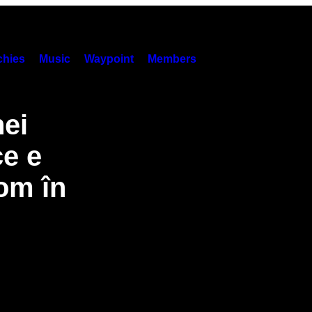
hies
Music
Waypoint
Members
nei
ce e
om în