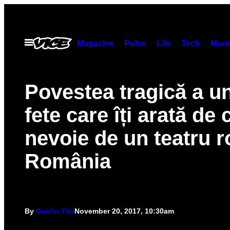
Skip
to
content
Open
Magazine
Pulse
Life
Tech
Munc
Menu
Povestea tragică a u
fete care îți arată de 
nevoie de un teatru r
România
By
Ovidiu Tiță
November 20, 2017, 10:30am