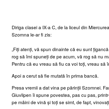
Diriga clasei a IX-a C, de la liceul din Miercur
Szomna le-ar fi zis:
„Fiți atenți, vă spun dinainte că eu sunt țiganc
rog să îmi spuneți de pe acum, vă rog să nu mă 
Pentru că eu vreau să fiu ca voi toți, vreau să î
Apoi a cerut să fie mutată în prima bancă.
Presa vremii a dat vina pe părinții Szomnei. Fam
Giuvlipen îi spune povestea, pas cu pas, printr-
pe mâini de vină și toți se simt, de fapt, vinovați