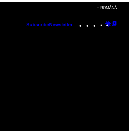
+ ROMÂNĂ
Instagram
TikTok
YouTube
Google
Googl
Subscribe
Newsletter
Discover
Top
Posts