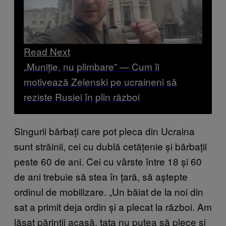
Read Next
„Muniție, nu plimbare” — Cum îi
motivează Zelenski pe ucraineni să
reziste Rusiei în plin război
Singurii bărbați care pot pleca din Ucraina
sunt străinii, cei cu dublă cetățenie și bărbații
peste 60 de ani. Cei cu vârste între 18 și 60
de ani trebuie să stea în țară, să aștepte
ordinul de mobilizare. „Un băiat de la noi din
sat a primit deja ordin și a plecat la război. Am
lăsat părinții acasă, tata nu putea să plece și