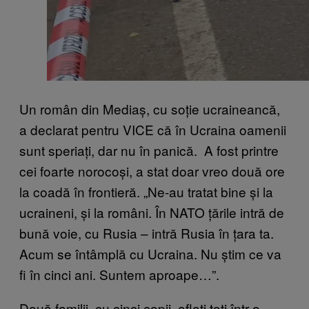
Un român din Mediaș, cu soție ucraineancă,
a declarat pentru VICE că în Ucraina oamenii
sunt speriați, dar nu în panică. A fost printre
cei foarte norocoși, a stat doar vreo două ore
la coadă în frontieră. „Ne-au tratat bine și la
ucraineni, și la români. În NATO țările intră de
bună voie, cu Rusia – intră Rusia în țara ta.
Acum se întâmplă cu Ucraina. Nu știm ce va
fi în cinci ani. Suntem aproape…”.
Două familii, cu cinci copii, aflați toți într-o