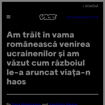
Skip
+ ROMÂNĂ
to
Open
content
SUBSCRIBE
NEWSLETTER
Menu
Am trăit în vama
românească venirea
ucrainenilor și am
văzut cum războiul
le-a aruncat viața-n
haos
By
and
Dana Humoreanu
Sandrinio Neagu