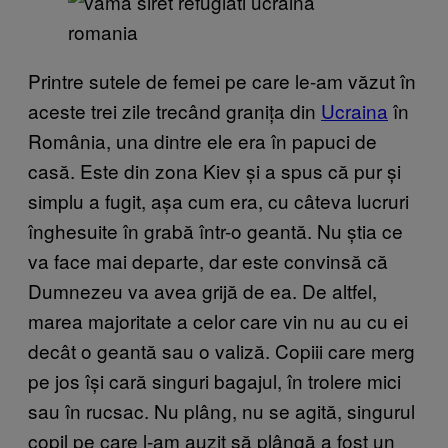
Printre sutele de femei pe care le-am văzut în
aceste trei zile trecând granița din
Ucraina
în
România, una dintre ele era în papuci de
casă. Este din zona Kiev și a spus că pur și
simplu a fugit, așa cum era, cu câteva lucruri
înghesuite în grabă într-o geantă. Nu știa ce
va face mai departe, dar este convinsă că
Dumnezeu va avea grijă de ea. De altfel,
marea majoritate a celor care vin nu au cu ei
decât o geantă sau o valiză. Copiii care merg
pe jos își cară singuri bagajul, în trolere mici
sau în rucsac. Nu plâng, nu se agită, singurul
copil pe care l-am auzit să plângă a fost un