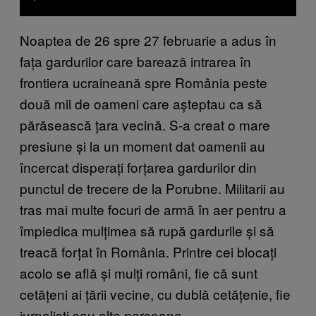
Noaptea de 26 spre 27 februarie a adus în
fața gardurilor care barează intrarea în
frontiera ucraineană spre România peste
două mii de oameni care așteptau ca să
părăsească țara vecină. S-a creat o mare
presiune și la un moment dat oamenii au
încercat disperați forțarea gardurilor din
punctul de trecere de la Porubne. Militarii au
tras mai multe focuri de armă în aer pentru a
împiedica mulțimea să rupă gardurile și să
treacă forțat în România. Printre cei blocați
acolo se află și mulți români, fie că sunt
cetățeni ai țării vecine, cu dublă cetățenie, fie
jurnaliști sau alte persoane.