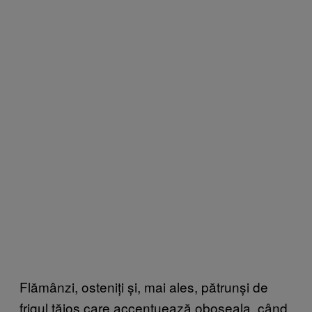
Flămânzi, osteniți și, mai ales, pătrunși de
frigul tăios care accentuează oboseala, când