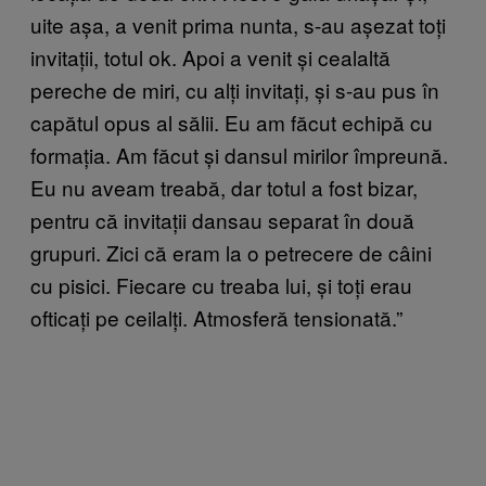
uite așa, a venit prima nunta, s-au așezat toți
invitații, totul ok. Apoi a venit și cealaltă
pereche de miri, cu alți invitați, și s-au pus în
capătul opus al sălii. Eu am făcut echipă cu
formația. Am făcut și dansul mirilor împreună.
Eu nu aveam treabă, dar totul a fost bizar,
pentru că invitații dansau separat în două
grupuri. Zici că eram la o petrecere de câini
cu pisici. Fiecare cu treaba lui, și toți erau
ofticați pe ceilalți. Atmosferă tensionată.”