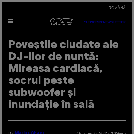
Skip
+ ROMÂNĂ
to
Open
content
SUBSCRIBE
NEWSLETTER
Menu
Poveștile ciudate ale
DJ-ilor de nuntă:
Mireasa cardiacă,
socrul peste
subwoofer și
inundație în sală
By
October 6, 2015, 3:24am
Marius Ghenț