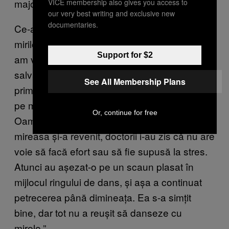
majoritatea știau ce s-a întâmplat.
VICE membership also gives you access to
our very best writing and exclusive new
documentaries.
Ce-a fost interesant e că nu au făcut dansul
mirilor. De 14 ani de când fac meseria asta nu
Support for $2
am văzut niciodată așa ceva. Când a venit
salvarea, am luat microfonul și am zis că
See All Membership Plans
primul dans va fi al invitaților. L-am încurajat
pe mire că o să fie ok, și am continuat.
Or, continue for free
Oamenii au fost foarte ok cu asta. După ce
mireasa și-a revenit, doctorii i-au zis că nu are
voie să facă efort sau să fie supusă la stres.
Atunci au așezat-o pe un scaun plasat în
mijlocul ringului de dans, și așa a continuat
petrecerea până dimineața. Ea s-a simțit
bine, dar tot nu a reușit să danseze cu
mirele.”