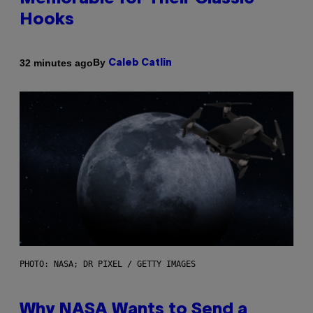
Hooks
By
32 minutes ago
Caleb Catlin
PHOTO: NASA; DR PIXEL / GETTY IMAGES
Why NASA Wants to Send a