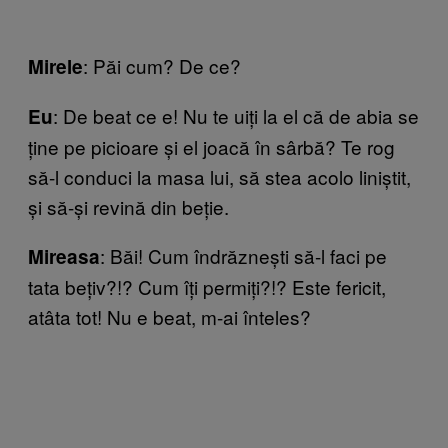
: Păi cum? De ce?
Mirele
: De beat ce e! Nu te uiți la el că de abia se
Eu
ține pe picioare și el joacă în sârbă? Te rog
să-l conduci la masa lui, să stea acolo liniștit,
și să-și revină din beție.
: Băi! Cum îndrăznești să-l faci pe
Mireasa
tata bețiv?!? Cum îți permiți?!? Este fericit,
atâta tot! Nu e beat, m-ai înteles?