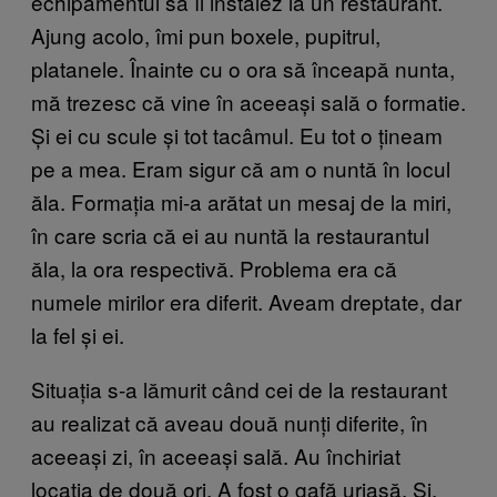
echipamentul să îl instalez la un restaurant.
Ajung acolo, îmi pun boxele, pupitrul,
platanele. Înainte cu o ora să înceapă nunta,
mă trezesc că vine în aceeași sală o formatie.
Și ei cu scule și tot tacâmul. Eu tot o țineam
pe a mea. Eram sigur că am o nuntă în locul
ăla. Formația mi-a arătat un mesaj de la miri,
în care scria că ei au nuntă la restaurantul
ăla, la ora respectivă. Problema era că
numele mirilor era diferit. Aveam dreptate, dar
la fel și ei.
Situația s-a lămurit când cei de la restaurant
au realizat că aveau două nunți diferite, în
aceeași zi, în aceeași sală. Au închiriat
locația de două ori. A fost o gafă uriașă. Și,