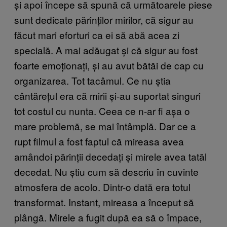
și apoi începe să spună că următoarele piese
sunt dedicate părinților mirilor, că sigur au
făcut mari eforturi ca ei să abă acea zi
specială. A mai adăugat și că sigur au fost
foarte emoționați, și au avut bătăi de cap cu
organizarea. Tot tacâmul. Ce nu știa
cântărețul era că mirii și-au suportat singuri
tot costul cu nunta. Ceea ce n-ar fi așa o
mare problemă, se mai întâmplă. Dar ce a
rupt filmul a fost faptul că mireasa avea
amândoi părinții decedați și mirele avea tatăl
decedat. Nu știu cum să descriu în cuvinte
atmosfera de acolo. Dintr-o dată era totul
transformat. Instant, mireasa a început să
plângă. Mirele a fugit după ea să o împace,