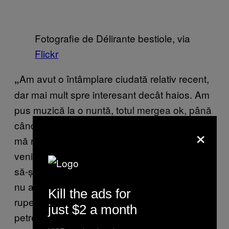
Fotografie de Délirante bestiole, via
Flickr
Am avut o întâmplare ciudată relativ recent,
„
dar mai mult spre interesant decât haios. Am
pus muzică la o nuntă, totul mergea ok, până
când miresei i s-a făcut rău. A avut palpitații,
×
mă rog, probleme mai vechi de sănătate. A
venit salvarea, a stat două ore cu ea până
să-și revină, i-au dat ceva medicamente, dar
nu au mers la spital. Între timp, invitații se
Kill the ads for
rupeau pe ringul de dans. Au făcut o mare
just $2 a month
petrecere. Nu aveau treabă. Oricum,