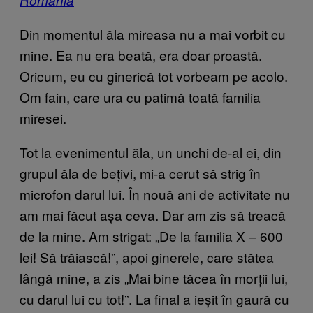
Din momentul ăla mireasa nu a mai vorbit cu
mine. Ea nu era beată, era doar proastă.
Oricum, eu cu ginerică tot vorbeam pe acolo.
Om fain, care ura cu patimă toată familia
miresei.
Tot la evenimentul ăla, un unchi de-al ei, din
grupul ăla de bețivi, mi-a cerut să strig în
microfon darul lui. În nouă ani de activitate nu
am mai făcut așa ceva. Dar am zis să treacă
de la mine. Am strigat: „De la familia X – 600
lei! Să trăiască!”, apoi ginerele, care stătea
lângă mine, a zis „Mai bine tăcea în morții lui,
cu darul lui cu tot!”. La final a ieșit în gaură cu