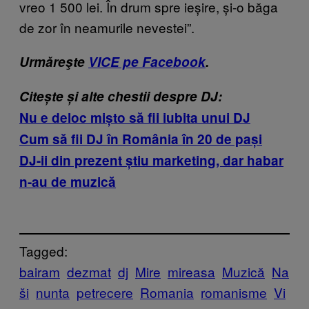
vreo 1 500 lei. În drum spre ieșire, și-o băga
de zor în neamurile nevestei”.
Urmăreşte
VICE pe Facebook
.
Citește și alte chestii despre DJ:
Nu e deloc mișto să fii iubita unui DJ
Cum să fii DJ în România în 20 de pași
DJ-ii din prezent știu marketing, dar habar
n-au de muzică
Tagged:
bairam
dezmat
dj
Mire
mireasa
Muzică
Na
ši
nunta
petrecere
Romania
romanisme
Vi