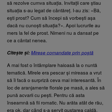
să rezolve cumva situația. Invitații care știau
situația s-au legat de cântăreț. I-au zis: «Bă,
ești prost? Cum să începi să vorbești așa
dacă nu cunoști situația?». Apoi lucrurile au
mers la fel de prost. Nimeni nu a dansat pe
ce a cântat nenea.
Citește și:
Mirese comandate prin poștă
A mai fost o întâmplare haioasă la o nuntă
tematică. Mirele era pescar și mireasa a vrut
să îi facă o surpriză ceva mai interesantă. În
loc de aranjamente florale pe masă, a ales să
pună acvarii cu pești. Pentru că asta
înseamnă să fii romatic. Nu arăta atât de rău,
era ok, dar când s-a servit gustarea caldă,