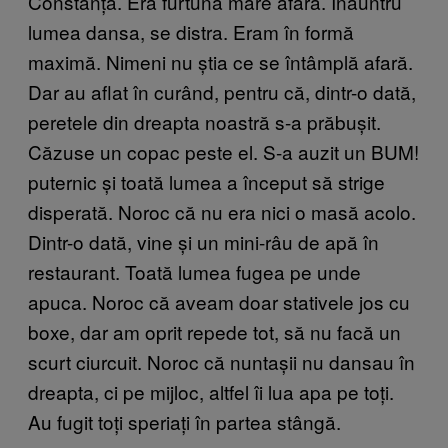
Constanța. Era furtună mare afară. Înăuntru
lumea dansa, se distra. Eram în formă
maximă. Nimeni nu știa ce se întâmplă afară.
Dar au aflat în curând, pentru că, dintr-o dată,
peretele din dreapta noastră s-a prăbușit.
Căzuse un copac peste el. S-a auzit un BUM!
puternic și toată lumea a început să strige
disperată. Noroc că nu era nici o masă acolo.
Dintr-o dată, vine și un mini-râu de apă în
restaurant. Toată lumea fugea pe unde
apuca. Noroc că aveam doar stativele jos cu
boxe, dar am oprit repede tot, să nu facă un
scurt ciurcuit. Noroc că nuntașii nu dansau în
dreapta, ci pe mijloc, altfel îi lua apa pe toți.
Au fugit toți speriați în partea stângă.