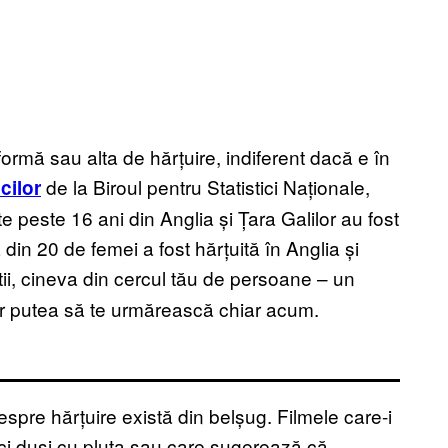
ormă sau alta de hărțuire, indiferent dacă e în
de la Biroul pentru Statistici Naționale,
cilor
e peste 16 ani din Anglia și Țara Galilor au fost
 din 20 de femei a fost hărțuită în Anglia și
tii, cineva din cercul tău de persoane – un
ar putea să te urmărească chiar acum.
spre hărțuire există din belșug. Filmele care-i
tici duși cu pluta sau care sugerează că