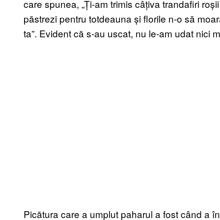
care spunea, „Ți-am trimis câțiva trandafiri roșii
păstrezi pentru totdeauna și florile n-o să moară
ta”. Evident că s-au uscat, nu le-am udat nici 
Picătura care a umplut paharul a fost când a în