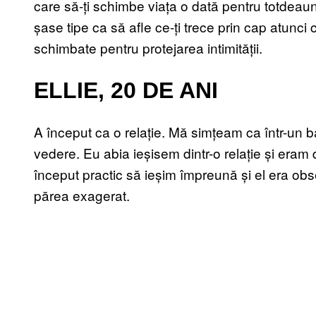
care să-ți schimbe viața o dată pentru totdeaun
șase tipe ca să afle ce-ți trece prin cap atunci
schimbate pentru protejarea intimității.
ELLIE, 20 DE ANI
A început ca o relație. Mă simțeam ca într-un 
vedere. Eu abia ieșisem dintr-o relație și eram
început practic să ieșim împreună și el era obs
părea exagerat.