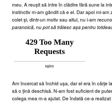
meu. A reușit să intre în clădire fără sune la in
instinctiv m-am gândit că e el. Dar apoi mi-am 
colet și, dintr-un motiv sau altul, nu i-am rec
paranoică, nu pot să trăiesc așa pentru totde
Am încercat să închid ușa, dar el era în cârje l
să o țină deschisă. N-am fost suficient de pute
colega mea m-a ajutat. De îndată ce-a realizat 