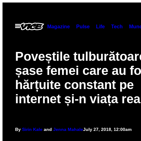
Skip
to
content
Open
Magazine
Pulse
Life
Tech
Munc
Menu
Poveștile tulburătoar
șase femei care au fo
hărțuite constant pe
internet și-n viața rea
By
Sirin Kale
and
Jenna Mahale
July 27, 2018, 12:00am