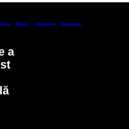
hies
Music
Waypoint
Members
e a
st
lă