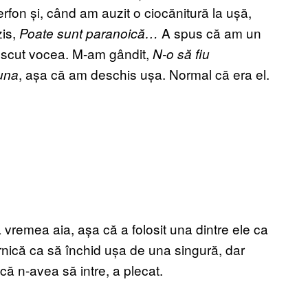
terfon și, când am auzit o ciocănitură la ușă,
zis,
A spus că am un
Poate sunt paranoică…
unoscut vocea. M-am gândit,
N-o să fiu
, așa că am deschis ușa. Normal că era el.
auna
a vremea aia, așa că a folosit una dintre ele ca
rnică ca să închid ușa de una singură, dar
că n-avea să intre, a plecat.