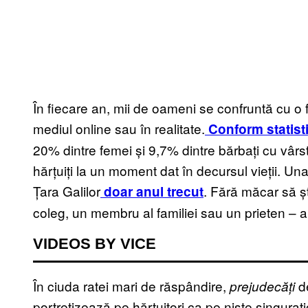
În fiecare an, mii de oameni se confruntă cu o f
mediul online sau în realitate.
Conform statisti
20% dintre femei și 9,7% dintre bărbați cu vârst
hărțuiți la un moment dat în decursul vieții. Una
Țara Galilor
. Fără măcar să ș
doar anul trecut
coleg, un membru al familiei sau un prieten – 
VIDEOS BY VICE
În ciuda ratei mari de răspândire,
de
prejudecăți
portretizează pe hărțuitori ca pe niște singura