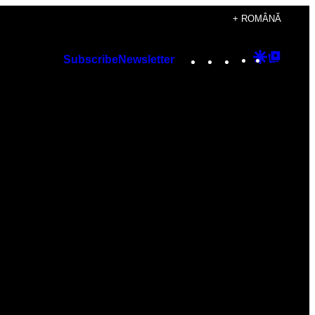
+ ROMÂNĂ
Instagram
TikTok
YouTube
Google
Googl
Subscribe
Newsletter
Discover
Top
Posts