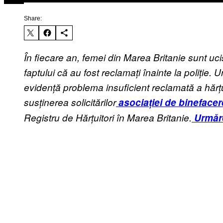
Share:
În fiecare an, femei din Marea Britanie sunt uci
faptului că au fost reclamați înainte la poliție
evidență problema insuficient reclamată a hărțu
susținerea solicitărilor
asociației de binefacer
Registru de Hărțuitori în Marea Britanie.
Urmăre