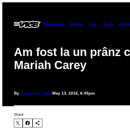
Skip
to
content
Open
Magazine
Pulse
Life
Tech
Munc
Menu
Am fost la un prânz 
Mariah Carey
By
Jamie Lee Taete
May 13, 2016, 6:45pm
Share: