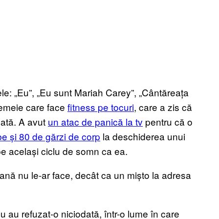
le: „Eu”, „Eu sunt Mariah Carey”, „Cântăreața
femeie care face
fitness pe tocuri
, care a zis că
bată. A avut
un atac de panică la tv
pentru că o
lbe și 80 de gărzi de corp
la deschiderea unui
 pe același ciclu de somn ca ea.
mană nu le-ar face, decât ca un mișto la adresa
u au refuzat-o niciodată, într-o lume în care