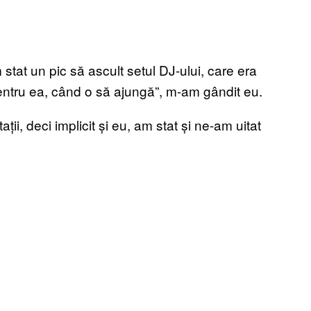
 stat un pic să ascult setul DJ-ului, care era
entru ea, când o să ajungă”, m-am gândit eu.
ții, deci implicit și eu, am stat și ne-am uitat