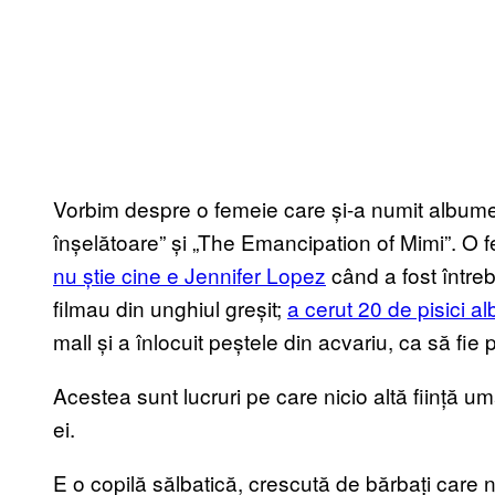
Vorbim despre o femeie care și-a numit albume
înșelătoare” și „The Emancipation of Mimi”. O 
nu știe cine e Jennifer Lopez
când a fost între
filmau din unghiul greșit;
a cerut 20 de pisici a
mall și a înlocuit peștele din acvariu, ca să fie
Acestea sunt lucruri pe care nicio altă ființă u
ei.
E o copilă sălbatică, crescută de bărbați care n