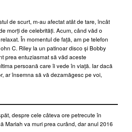
tul de scurt, m-au afectat atât de tare, încât
 de morți de celebrități. Acum, când văd o
 relaxat. În momentul de față, am pe telefon
ohn C. Riley la un patinoar disco și Bobby
sunt prea entuziasmat să văd aceste
ultima persoană care îi vede în viață. Iar dacă
or, ar însemna să vă dezamăgesc pe voi,
păt, despre cele câteva ore petrecute în
că Mariah va muri prea curând, dar anul 2016