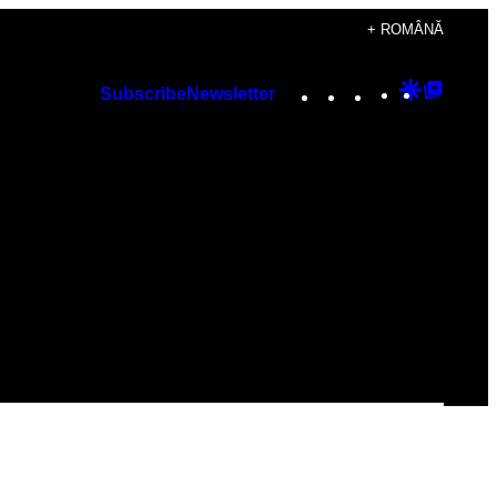
+ ROMÂNĂ
Instagram
TikTok
YouTube
Google
Googl
Subscribe
Newsletter
Discover
Top
Posts