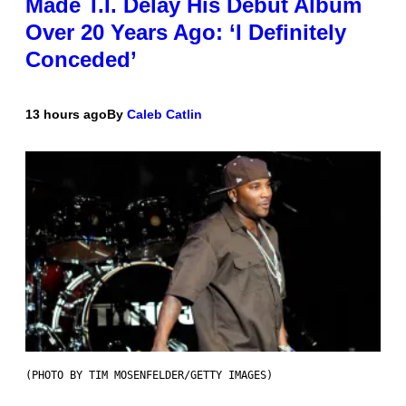
Made T.I. Delay His Debut Album
Over 20 Years Ago: ‘I Definitely
Conceded’
13 hours ago
By
Caleb Catlin
(PHOTO BY TIM MOSENFELDER/GETTY IMAGES)