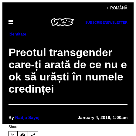
Skip
+ ROMÂNĂ
to
Open
content
SUBSCRIBE
NEWSLETTER
Menu
Identitate
Preotul transgender
care-ți arată de ce nu e
ok să urăști în numele
credinței
By
Nadja Sayej
January 4, 2018, 1:00am
Share: