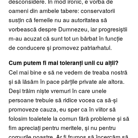
desconsidere. În mod ironic, e vorba de
oameni din ambele tabere: conservatorii
susțin că femeile nu au autoritatea să
vorbească despre Dumnezeu, iar progresiștii
m-au acuzat că sunt tot un bărbat în funcție
de conducere și promovez patriarhatul.
Cum putem fi mai toleranți unii cu alții?
Cel mai bine e să ne vedem de treaba nostră
și să lăsăm în pace părțile private ale altora.
Deși trăim niște vremuri în care unele
persoane trebuie să ridice vocea ca să-și
promoveze cauza, eu sper ca în viitor să
folosim toaletele la comun fără probleme și să
fim apreciați pentru meritele, și nu pentru
corpurile noastre. Ar fi frumos să încercăm să