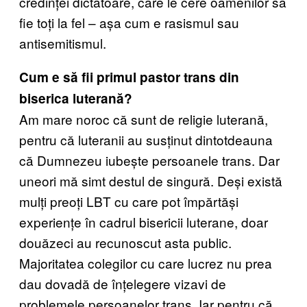
credinței dictatoare, care le cere oamenilor să
fie toți la fel – așa cum e rasismul sau
antisemitismul.
Cum e să fii primul pastor trans din
biserica luterană?
Am mare noroc că sunt de religie luterană,
pentru că luteranii au susținut dintotdeauna
că Dumnezeu iubește persoanele trans. Dar
uneori mă simt destul de singură. Deși există
mulți preoți LBT cu care pot împărtăși
experiențe în cadrul bisericii luterane, doar
douăzeci au recunoscut asta public.
Majoritatea colegilor cu care lucrez nu prea
dau dovadă de înțelegere vizavi de
problemele persoanelor trans. Iar pentru că