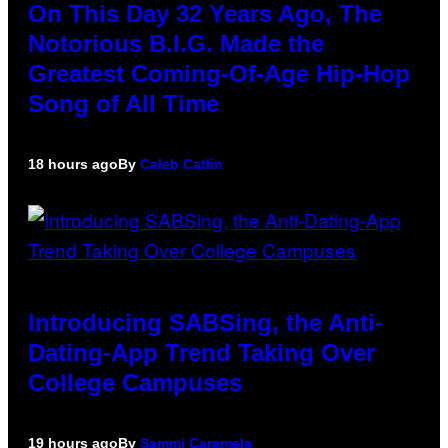
On This Day 32 Years Ago, The
Notorious B.I.G. Made the
Greatest Coming-Of-Age Hip-Hop
Song of All Time
18 hours ago
By
Caleb Catlin
Introducing SABSing, the Anti-
Dating-App Trend Taking Over
College Campuses
19 hours ago
By
Sammi Caramela