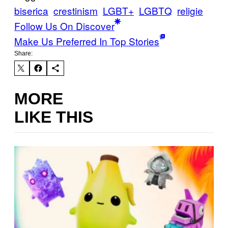
biserica
crestinism
LGBT+
LGBTQ
religie
Follow Us On Discover
Make Us Preferred In Top Stories
Share:
MORE
LIKE THIS