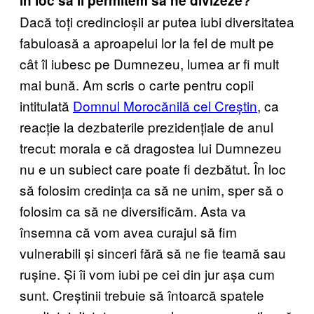
în loc să îi permitem să ne divizeze?
Dacă toți credincioșii ar putea iubi diversitatea
fabuloasă a aproapelui lor la fel de mult pe
cât îl iubesc pe Dumnezeu, lumea ar fi mult
mai bună. Am scris o carte pentru copii
intitulată
Domnul Morocănilă cel Creștin
, ca
reacție la dezbaterile prezidențiale de anul
trecut: morala e că dragostea lui Dumnezeu
nu e un subiect care poate fi dezbătut. În loc
să folosim credința ca să ne unim, sper să o
folosim ca să ne diversificăm. Asta va
însemna că vom avea curajul să fim
vulnerabili și sinceri fără să ne fie teamă sau
rușine. Și îi vom iubi pe cei din jur așa cum
sunt. Creștinii trebuie să întoarcă spatele