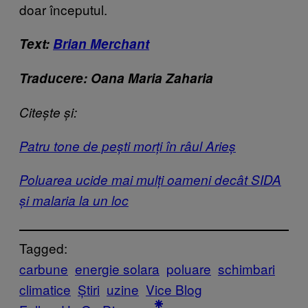
doar începutul.
Text:
Brian Merchant
Traducere: Oana Maria Zaharia
Citește și:
Patru tone de pești morți în râul Arieș
Poluarea ucide mai mulți oameni decât SIDA
și malaria la un loc
Tagged:
carbune
energie solara
poluare
schimbari
climatice
Știri
uzine
Vice Blog