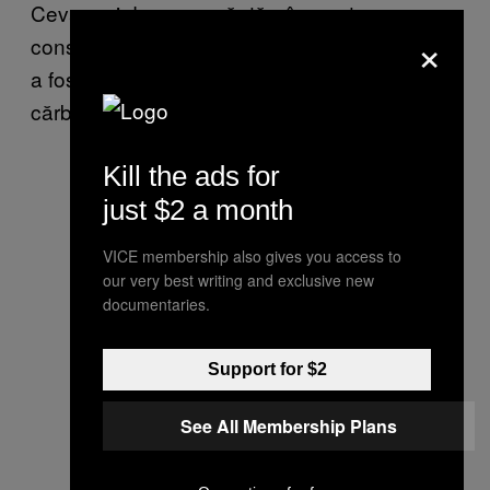
Ceva mai devreme săptămâna asta,
×
consilierii științifici ai lui Obama l-au criticat că
a fost prea explicit cu terminologia anti-
cărbune.
Kill the ads for
just $2 a month
VICE membership also gives you access to
our very best writing and exclusive new
documentaries.
Support for $2
See All Membership Plans