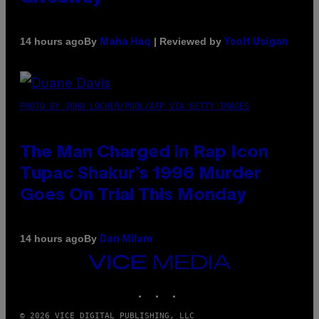
By
| Reviewed by
14 hours ago
Maha Haq
Ysolt Usigan
PHOTO BY JOHN LOCHER/POOL/AFP VIA GETTY IMAGES
The Man Charged in Rap Icon
Tupac Shakur’s 1996 Murder
Goes On Trial This Monday
By
14 hours ago
Dan Milam
VICE
MEDIA
INSTAGRAM
TIKTOK
YOUTUBE
© 2026 VICE DIGITAL PUBLISHING, LLC