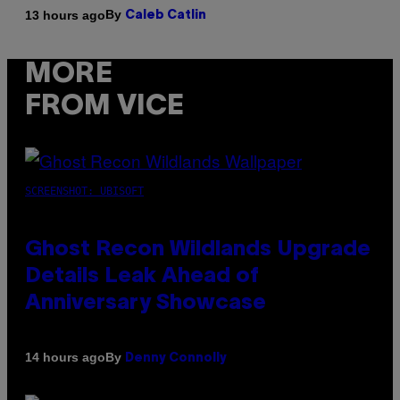
By
13 hours ago
Caleb Catlin
MORE
FROM VICE
SCREENSHOT: UBISOFT
Ghost Recon Wildlands Upgrade
Details Leak Ahead of
Anniversary Showcase
By
14 hours ago
Denny Connolly