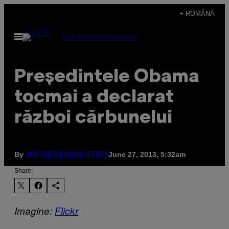
Skip
+ ROMÂNĂ
to
Open
Subscribe
Newsletter
content
Menu
Președintele Obama
tocmai a declarat
război cărbunelui
By
June 27, 2013, 5:32am
MOTHERBOARD STAFF
Share:
Imagine:
Flickr