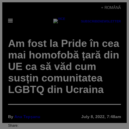
Skip
+ ROMÂNĂ
to
Open
content
SUBSCRIBE
NEWSLETTER
Menu
Am fost la Pride în cea
mai homofobă țară din
UE ca să văd cum
susțin comunitatea
LGBTQ din Ucraina
By
Ana Tepșanu
July 8, 2022, 7:48am
Share: