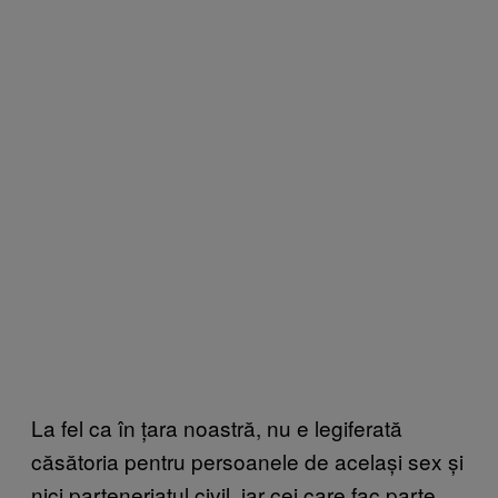
La fel ca în țara noastră, nu e legiferată
căsătoria pentru persoanele de același sex și
nici parteneriatul civil, iar cei care fac parte