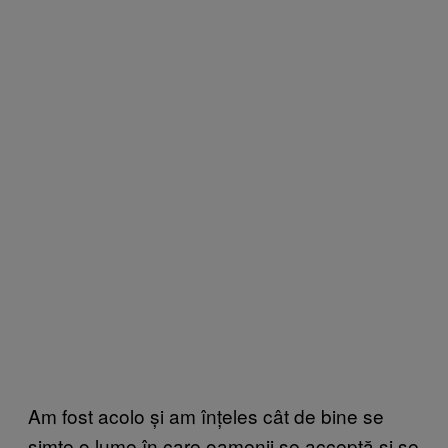
Am fost acolo și am înțeles cât de bine se
simte o lume în care oamenii se acceptă și se