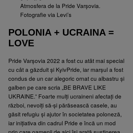
Atmosfera de la Pride Varșovia.
Fotografie via Levi’s
POLONIA + UCRAINA =
LOVE
Pride Varșovia 2022 a fost cu atât mai special
cu cât a găzduit și KyivPride, iar marșul a fost
condus de un car alegoric ornat cu albastru și
galben pe care scria „BE BRAVE LIKE
UKRAINE.” Foarte mulți ucraineni afectați de
război, nevoiți să-și părăsească casele, au
găsit refugiu și ajutor în societatea poloneză,
iar inițiativa din cadrul Pride e încă un mod
prin care oamenii de aici își arată susținerea