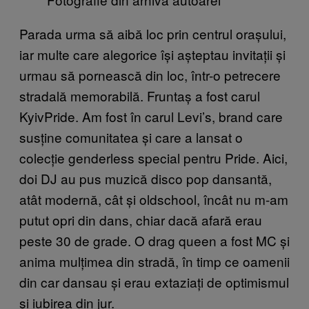
Parada urma să aibă loc prin centrul orașului,
iar multe care alegorice își așteptau invitații și
urmau să pornească din loc, într-o petrecere
stradală memorabilă. Fruntaș a fost carul
KyivPride. Am fost în carul Levi’s, brand care
susține comunitatea și care a lansat o
colecție genderless special pentru Pride. Aici,
doi DJ au pus muzică disco pop dansantă,
atât modernă, cât și oldschool, încât nu m-am
putut opri din dans, chiar dacă afară erau
peste 30 de grade. O drag queen a fost MC și
anima mulțimea din stradă, în timp ce oamenii
din car dansau și erau extaziați de optimismul
și iubirea din jur.