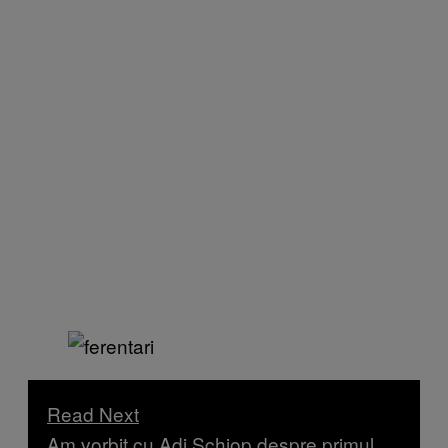
Read Next
Am vorbit cu Adi Schiop despre primul