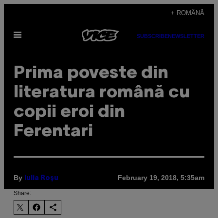
Skip
+ ROMÂNĂ
to
Open
content
SUBSCRIBE
NEWSLETTER
Menu
Prima poveste din
literatura română cu
copii eroi din
Ferentari
By
February 19, 2018, 5:35am
Iulia Roșu
Share: