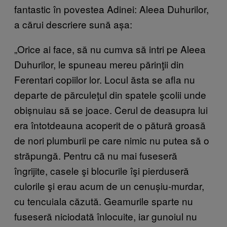
fantastic în povestea Adinei: Aleea Duhurilor,
a cărui descriere sună așa:
„Orice ai face, să nu cumva să intri pe Aleea
Duhurilor, le spuneau mereu părinţii din
Ferentari copiilor lor. Locul ăsta se afla nu
departe de părculeţul din spatele şcolii unde
obișnuiau să se joace. Cerul de deasupra lui
era întotdeauna acoperit de o pătură groasă
de nori plumburii pe care nimic nu putea să o
străpungă. Pentru că nu mai fuseseră
îngrijite, casele şi blocurile îşi pierduseră
culorile şi erau acum de un cenușiu-murdar,
cu tencuiala căzută. Geamurile sparte nu
fuseseră niciodată înlocuite, iar gunoiul nu