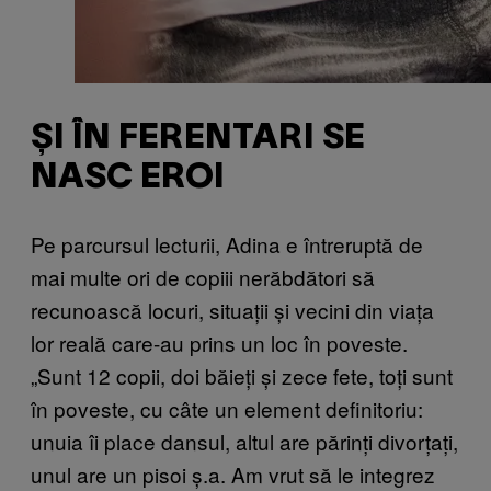
ȘI ÎN FERENTARI SE
NASC EROI
Pe parcursul lecturii, Adina e întreruptă de
mai multe ori de copiii nerăbdători să
recunoască locuri, situații și vecini din viața
lor reală care-au prins un loc în poveste.
„Sunt 12 copii, doi băieți și zece fete, toți sunt
în poveste, cu câte un element definitoriu:
unuia îi place dansul, altul are părinți divorțați,
unul are un pisoi ș.a. Am vrut să le integrez