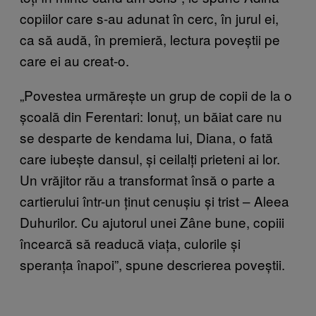
copiilor care s-au adunat în cerc, în jurul ei,
ca să audă, în premieră, lectura poveștii pe
care ei au creat-o.
„Povestea urmărește un grup de copii de la o
școală din Ferentari: Ionuț, un băiat care nu
se desparte de kendama lui, Diana, o fată
care iubește dansul, și ceilalți prieteni ai lor.
Un vrăjitor rău a transformat însă o parte a
cartierului într-un ținut cenușiu și trist – Aleea
Duhurilor. Cu ajutorul unei Zâne bune, copiii
încearcă să readucă viața, culorile și
speranța înapoi”, spune descrierea poveștii.