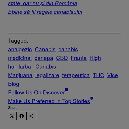
state, dar nu și din România
Ebine să fii regele canabisului
Tagged:
analgezic
Canabis
canabis
medicinal
canepa
CBD
Franta
High
hui
Iarbă · Canabis ·
Marijuana
legalizare
terapeutica
THC
Vice
Blog
Follow Us On Discover
Make Us Preferred In Top Stories
Share: