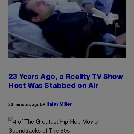
23 Years Ago, a Reality TV Show
Host Was Stabbed on Air
By
23 minutes ago
Haley Miller