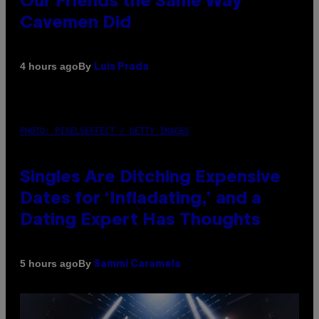
Our Friends the Same Way
Cavemen Did
By
4 hours ago
Luis Prada
PHOTO: PIXELSEFFECT / GETTY IMAGES
Singles Are Ditching Expensive
Dates for ‘Infladating,’ and a
Dating Expert Has Thoughts
By
5 hours ago
Sammi Caramela