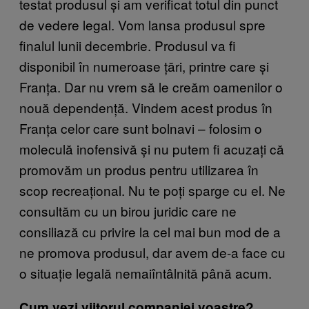
testat produsul și am verificat totul din punct
de vedere legal. Vom lansa produsul spre
finalul lunii decembrie. Produsul va fi
disponibil în numeroase țări, printre care și
Franța. Dar nu vrem să le creăm oamenilor o
nouă dependență. Vindem acest produs în
Franța celor care sunt bolnavi – folosim o
moleculă inofensivă și nu putem fi acuzați că
promovăm un produs pentru utilizarea în
scop recreațional. Nu te poți sparge cu el. Ne
consultăm cu un birou juridic care ne
consiliază cu privire la cel mai bun mod de a
ne promova produsul, dar avem de-a face cu
o situație legală nemaiîntâlnită până acum.
Cum vezi viitorul companiei voastre?