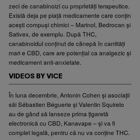
zeci de canabinoizi cu proprietăți terapeutice.
Există deja pe piață medicamente care conțin
acești compuși chimici – Marinol, Bedrocan și
Sativex, de exemplu. După THC,
canabinoidul conținut de cânepă în cantități
mari e CBD, care are potențial ca analgezic și
medicament anti-anxietate.
VIDEOS BY VICE
În luna decembrie, Antonin Cohen și asociații
săi Sébastien Béguerie și Valentin Squirelo
au de gând să lanseze prima țigaretă
electronică cu CBD, Kanavape – și va fi
complet legală, pentru că nu va conține THC.