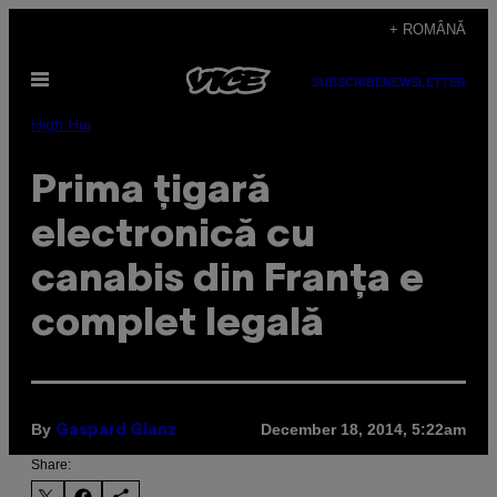
Skip
+ ROMÂNĂ
to
Open
content
SUBSCRIBE
NEWSLETTER
Menu
High Hui
Prima țigară
electronică cu
canabis din Franța e
complet legală
By
December 18, 2014, 5:22am
Gaspard Glanz
Share: