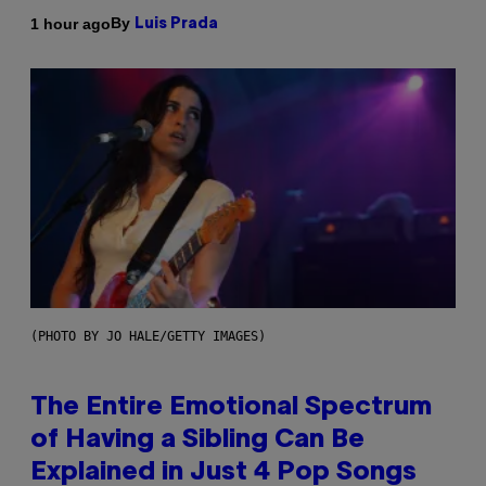
By
1 hour ago
Luis Prada
(PHOTO BY JO HALE/GETTY IMAGES)
The Entire Emotional Spectrum
of Having a Sibling Can Be
Explained in Just 4 Pop Songs