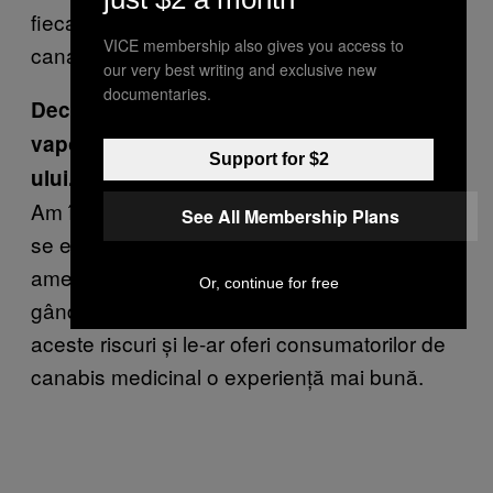
fiecare produs. Poate detecta până la opt
VICE membership also gives you access to
canabinoizi.
our very best writing and exclusive new
documentaries.
Deci Kanavape funcționează cu un
vaporizator care ajută la extragerea CBD-
Support for $2
ului. E un fel de țigaretă electronică?
Am început cu identificarea riscurilor la care
See All Membership Plans
se expun persoanele care fumează canabis
amestecat cu tutun prin combustie. Ne-am
Or, continue for free
gândit că țigareta electronică ar reduce
aceste riscuri și le-ar oferi consumatorilor de
canabis medicinal o experiență mai bună.