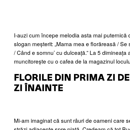
I-auzi cum începe melodia asta mai puternică 
slogan meșterit: „Mama mea e florăreasă / Se s
/ Când e somnu’ cu dulceață.” La 5 dimineața a
muncitorește cu o cafea de la magazinul loculu
FLORILE DIN PRIMA ZI D
ZI ÎNAINTE
Mi-am imaginat că sunt râuri de oameni care se
străzi adiacente spre piață. Credeam că tot Bucu