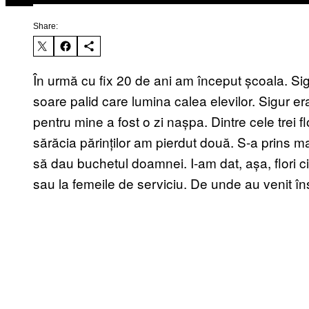
Share:
În urmă cu fix 20 de ani am început școala. Si
soare palid care lumina calea elevilor. Sigur e
pentru mine a fost o zi nașpa. Dintre cele trei 
sărăcia părinților am pierdut două. S-a prins 
să dau buchetul doamnei. I-am dat, așa, flori ciu
sau la femeile de serviciu. De unde au venit îns