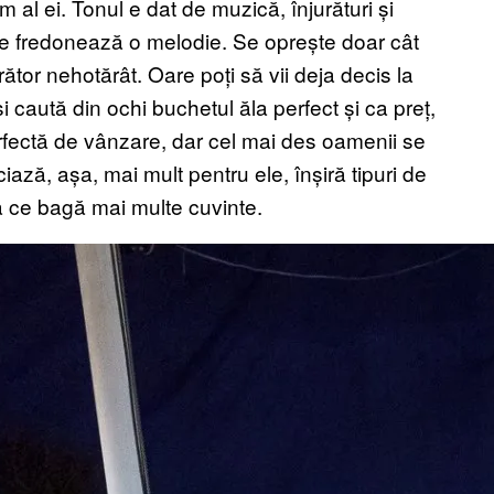
m al ei. Tonul e dat de muzică, înjurături și
oare fredonează o melodie. Se oprește doar cât
tor nehotărât. Oare poți să vii deja decis la
 și caută din ochi buchetul ăla perfect și ca preț,
erfectă de vânzare, dar cel mai des oamenii se
ză, așa, mai mult pentru ele, înșiră tipuri de
ă ce bagă mai multe cuvinte.