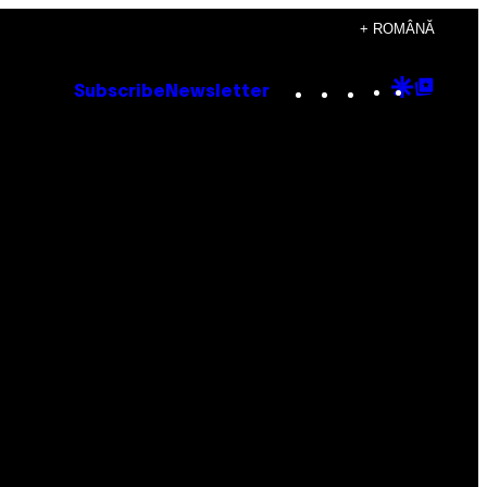
+ ROMÂNĂ
Instagram
TikTok
YouTube
Google
Goog
Subscribe
Newsletter
Discove
Top
Posts