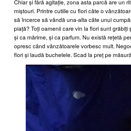
Chiar și fără agitație, zona asta parcă are un rit
miștouri. Printre cutiile cu flori câte o vânzăt
să încerce să vândă una-alta câte unui cumpără
piață? Toți oamenii care vin la flori sunt grăbiți
și ca mărime, și ca parfum. Nu există rețetă p
opresc când vânzătoarele vorbesc mult. Negocia
flori și laudă buchetele. Scad la preț pe măsur