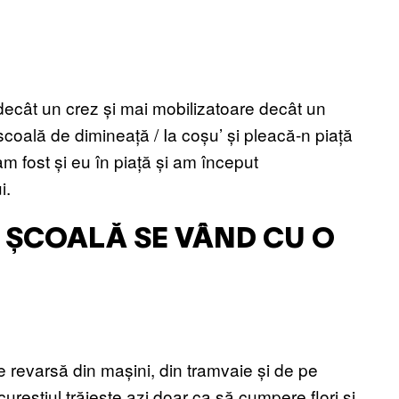
decât un crez și mai mobilizatoare decât un
coală de dimineață / Ia coșu’ și pleacă-n piață
m fost și eu în piață și am început
i.
E ȘCOALĂ SE VÂND CU O
 revarsă din mașini, din tramvaie și de pe
reștiul trăiește azi doar ca să cumpere flori și