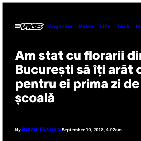
Skip
to
content
Open
Magazine
Pulse
Life
Tech
M
Menu
Am stat cu florarii di
București să îți arăt
pentru ei prima zi de
școală
By
September 10, 2018, 4:02am
Răzvan Băltărețu