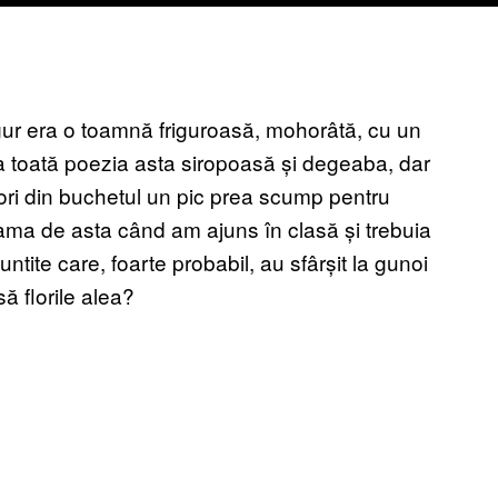
gur era o toamnă friguroasă, mohorâtă, cu un
ra toată poezia asta siropoasă și degeaba, dar
flori din buchetul un pic prea scump pentru
mama de asta când am ajuns în clasă și trebuia
ntite care, foarte probabil, au sfârșit la gunoi
ă florile alea?