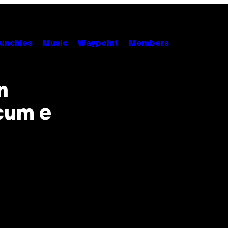
unchies
Music
Waypoint
Members
n
 cum e