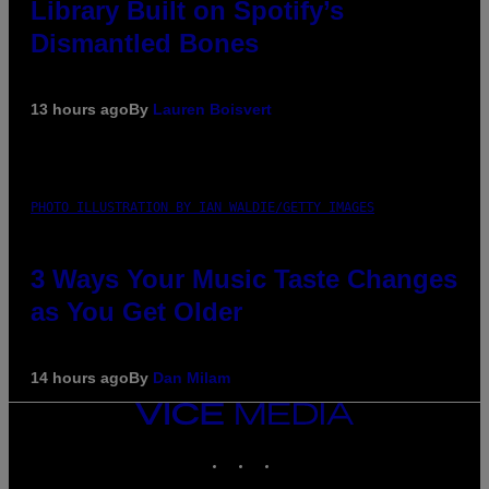
Library Built on Spotify’s
Dismantled Bones
13 hours ago
By
Lauren Boisvert
PHOTO ILLUSTRATION BY IAN WALDIE/GETTY IMAGES
3 Ways Your Music Taste Changes
as You Get Older
14 hours ago
By
Dan Milam
VICE
MEDIA
INSTAGRAM
TIKTOK
YOUTUBE