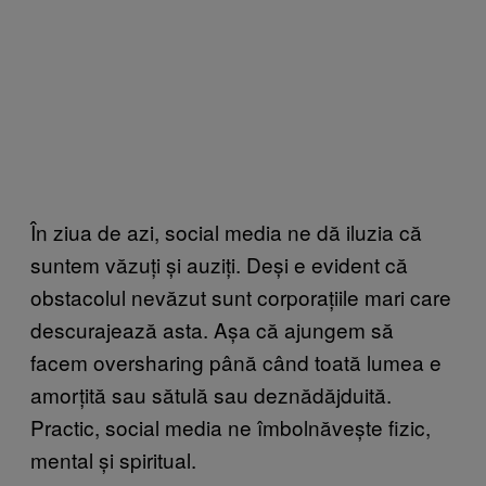
În ziua de azi, social media ne dă iluzia că
suntem văzuți și auziți. Deși e evident că
obstacolul nevăzut sunt corporațiile mari care
descurajează asta. Așa că ajungem să
facem oversharing până când toată lumea e
amorțită sau sătulă sau deznădăjduită.
Practic, social media ne îmbolnăvește fizic,
mental și spiritual.