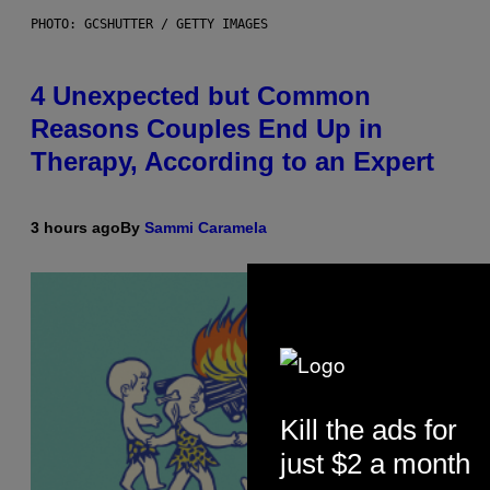
PHOTO: GCSHUTTER / GETTY IMAGES
4 Unexpected but Common
Reasons Couples End Up in
Therapy, According to an Expert
3 hours ago
By
Sammi Caramela
Kill the ads for
just $2 a month