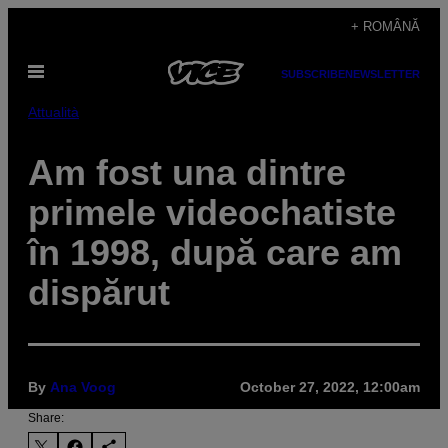
Skip
+ ROMÂNĂ
to
Open
content
SUBSCRIBE
NEWSLETTER
Menu
Attualità
Am fost una dintre
primele videochatiste
în 1998, după care am
dispărut
By
Ana Voog
October 27, 2022, 12:00am
Share: