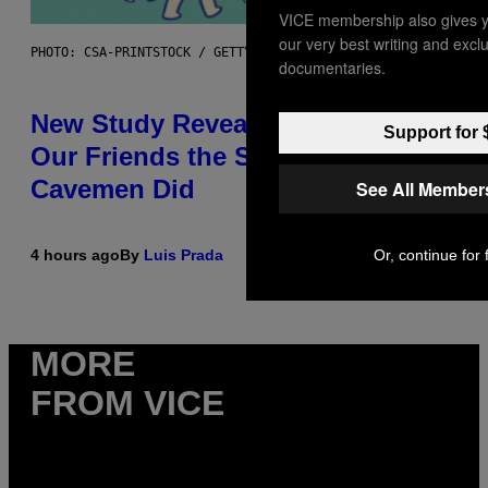
VICE membership also gives y
our very best writing and excl
PHOTO: CSA-PRINTSTOCK / GETTY IMAGES
documentaries.
New Study Reveals We Still Pick
Support for 
Our Friends the Same Way
Cavemen Did
See All Member
Or, continue for 
4 hours ago
By
Luis Prada
MORE
FROM VICE