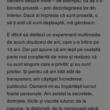
oamenii despre mine – de exemplu, că aș fi o
blondă proastă – prin dezintegrarea lor din
interior. Dacă ai impresia că sunt proastă, o
să-ți arăt că sunt deșteaptă, mă gândeam.
E dificil să distilezi un experiment multimedia
de acum douăzeci de ani, care s-a întins pe
13 ani. Dar pot spune că am ieșit pe cealaltă
parte mai conștientă de mine și realizez că
nu sunt singura care e privită: și eu sunt
privitor. Și pentru că am trăit atât de
transparent, am câștigat încrederea
publicului. Oamenii mi-au împărtășit lucruri
foarte personale. Am asistat la secretele,
dorințele, fricile și visurile tuturor, de la
casnice, la diplomați, de la camionagii până