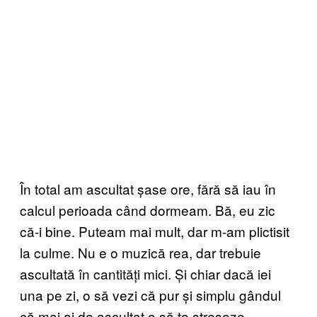
În total am ascultat șase ore, fără să iau în
calcul perioada când dormeam. Bă, eu zic
că-i bine. Puteam mai mult, dar m-am plictisit
la culme. Nu e o muzică rea, dar trebuie
ascultată în cantități mici. Și chiar dacă iei
una pe zi, o să vezi că pur și simplu gândul
că mai ai de ascultat o să te streseze.