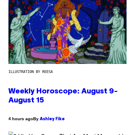
ILLUSTRATION BY REESA
Weekly Horoscope: August 9-
August 15
By
4 hours ago
Ashley Fike