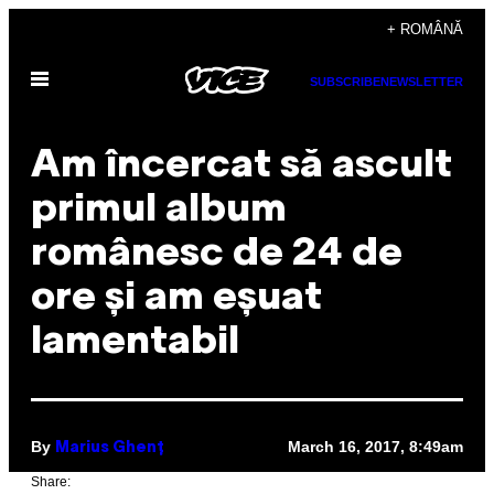
Skip
+ ROMÂNĂ
to
Open
content
SUBSCRIBE
NEWSLETTER
Menu
Am încercat să ascult
primul album
românesc de 24 de
ore și am eșuat
lamentabil
By
March 16, 2017, 8:49am
Marius Ghenț
Share: