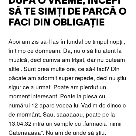
DUPĂ O VREME, ÎNCEPI
SĂ TE SIMȚI DE PARCĂ O
FACI DIN OBLIGAȚIE
Apoi am zis să-l las în fundal pe timpul nopții,
în timp ce dormeam. Da, nu o să fiu atent la
muzică, deci cumva am trișat, dar nu puteam
altfel. Sunt prea multe ore, ce să-i faci? Din
păcate am adormit super repede, deci nu știu
sigur ce a urmat. Poate am pierdut un
moment interesant. Poate la piesa cu
numărul 12 apare vocea lui Vadim de dincolo
de mormânt. Sau, saaaaaau, poate pe la
13:04:32 intră un sample cu „farmacia inimii
Catenaaaaa”. Nu am de unde să știu.