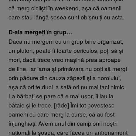
că merg cicliști în weekend, așa că oamenii
care stau lângă șosea sunt obișnuiți cu asta.
D-aia mergeți în grup…
Dacă nu mergem cu un grup bine organizat,
un pluton, poate fi foarte periculos, poți să și
mori, dacă trece vreo mașină prea aproape
de tine. Iar iarna și primăvara nu poți să mergi
prin pădure din cauza zăpezii și a noroiului,
așa că ori te duci la sală ori nu mai faci nimic.
La bărbați se pare că e mai ușor, îi iau la
bătaie și le trece. [râde] Îmi tot povestesc
oameni cu care merg la curse, că au fost
înjunghiați. Avem unul din campionii noștri
naționali la șosea, care făcea un antrenament