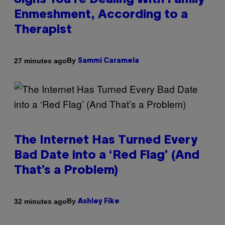
Signs You’re Dealing With Family
Enmeshment, According to a
Therapist
By
27 minutes ago
Sammi Caramela
The Internet Has Turned Every
Bad Date into a ‘Red Flag’ (And
That’s a Problem)
By
32 minutes ago
Ashley Fike