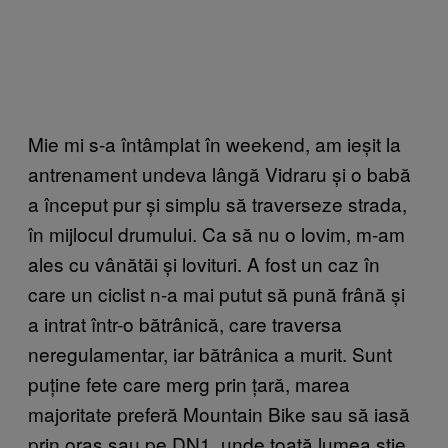
Mie mi s-a întâmplat în weekend, am ieșit la
antrenament undeva lângă Vidraru și o babă
a început pur și simplu să traverseze strada,
în mijlocul drumului. Ca să nu o lovim, m-am
ales cu vânătăi și lovituri. A fost un caz în
care un ciclist n-a mai putut să pună frână și
a intrat într-o bătrânică, care traversa
neregulamentar, iar bătrânica a murit. Sunt
puține fete care merg prin țară, marea
majoritate preferă Mountain Bike sau să iasă
prin oraș sau pe DN1, unde toată lumea știe