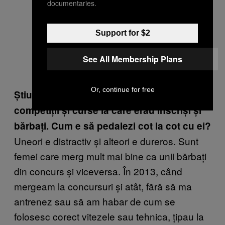
documentaries.
Support for $2
See All Membership Plans
Or, continue for free
Știu că majoritatea ați participat la diverse
competiții și curse la care erau înscriși și
bărbați. Cum e să pedalezi cot la cot cu ei?
Uneori e distractiv și alteori e dureros. Sunt
femei care merg mult mai bine ca unii bărbați
din concurs și viceversa. În 2013, când
mergeam la concursuri și atât, fără să ma
antrenez sau să am habar de cum se
folosesc corect vitezele sau tehnica, țipau la