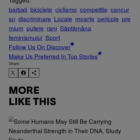
barbati
biciclete
ciclismo
competitie
concur
so
discriminare
Locale
moarte
pericole
pre
mium
putere
rani
Săptămâna
feminismului
Sport
Follow Us On Discover
Make Us Preferred In Top Stories
Share:
MORE
LIKE THIS