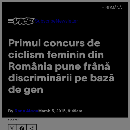
Skip
+ ROMÂNĂ
to
Open
Subscribe
Newsletter
content
Menu
Primul concurs de
ciclism feminin din
România pune frână
discriminării pe bază
de gen
By
March 5, 2015, 9:49am
Dana Alecu
Share: