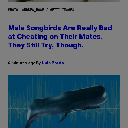
PHOTO: ANDREW_HOWE / GETTY IMAGES
Male Songbirds Are Really Bad
at Cheating on Their Mates.
They Still Try, Though.
By
6 minutes ago
Luis Prada