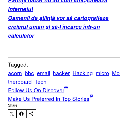
Părinții habar nu au cum funcționează
internetul
Oamenii de ştiinţă vor să cartografieze
creierul uman şi să-l încarce într-un
calculator
Tagged:
acorn
bbc
email
hacker
Hacking
micro
Mo
therboard
Tech
Follow Us On Discover
Make Us Preferred In Top Stories
Share: