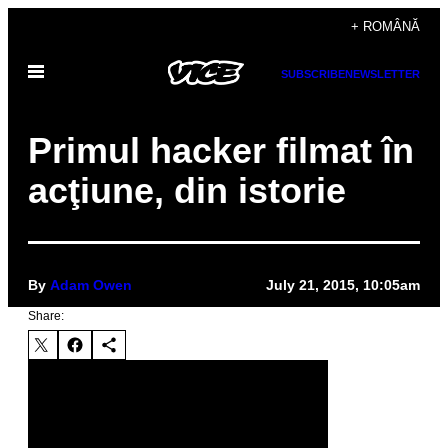
Skip
+ ROMÂNĂ
to
Open
content
SUBSCRIBE
NEWSLETTER
Menu
Primul hacker filmat în
acţiune, din istorie
By
Adam Owen
July 21, 2015, 10:05am
Share: