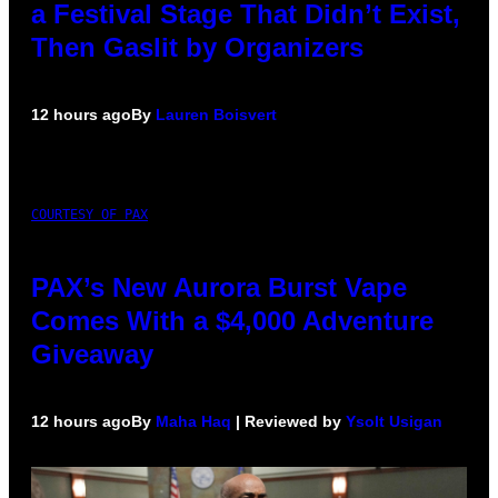
a Festival Stage That Didn’t Exist,
Then Gaslit by Organizers
12 hours ago
By
Lauren Boisvert
COURTESY OF PAX
PAX’s New Aurora Burst Vape
Comes With a $4,000 Adventure
Giveaway
12 hours ago
By
Maha Haq
| Reviewed by
Ysolt Usigan