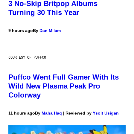
3 No-Skip Britpop Albums
Turning 30 This Year
9 hours ago
By
Dan Milam
COURTESY OF PUFFCO
Puffco Went Full Gamer With Its
Wild New Plasma Peak Pro
Colorway
11 hours ago
By
Maha Haq
| Reviewed by
Ysolt Usigan