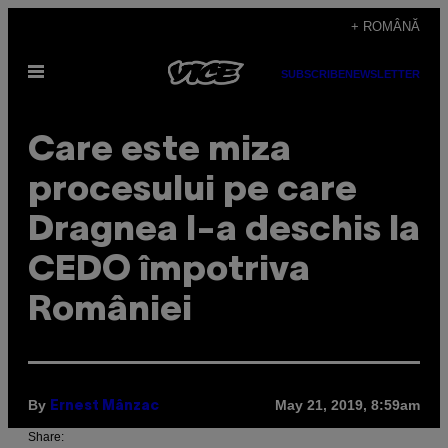
Skip
+ ROMÂNĂ
to
Open
content
SUBSCRIBE
NEWSLETTER
Menu
Care este miza
procesului pe care
Dragnea l-a deschis la
CEDO împotriva
României
By
May 21, 2019, 8:59am
Ernest Mânzac
Share: