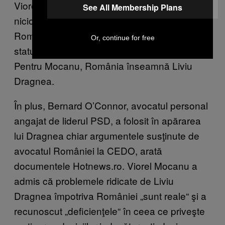
Viorel Mocanu a bifat o premieră rușinoasă:
See All Membership Plans
niciodată un agent guvernamental al
României la CEDO nu s-a întors împotriva
Or, continue for free
statului care l-a angajat să-i apere interesele.
Pentru Mocanu, România înseamnă Liviu
Dragnea.
În plus, Bernard O’Connor, avocatul personal
angajat de liderul PSD, a folosit în apărarea
lui Dragnea chiar argumentele susţinute de
avocatul României la CEDO, arată
documentele Hotnews.ro. Viorel Mocanu a
admis că problemele ridicate de Liviu
Dragnea împotriva României „sunt reale“ şi a
recunoscut „deficienţele“ în ceea ce priveşte