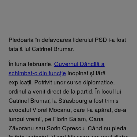
Pledoaria în defavoarea liderului PSD i-a fost
fatală lui Catrinel Brumar.
În luna februarie,
Guvernul Dăncilă a
schimbat-o din funcție
inopinat și fără
explicații. Potrivit unor surse diplomatice,
ordinul a venit direct de la partid. În locul lui
Catrinel Brumar, la Strasbourg a fost trimis
avocatul Viorel Mocanu, care i-a apărat, de-a
lungul vremii, pe Florin Salam, Oana
Zăvoranu sau Sorin Oprescu. Când nu pleda
în fața instanței, Viorel Mocanu era unul dintre