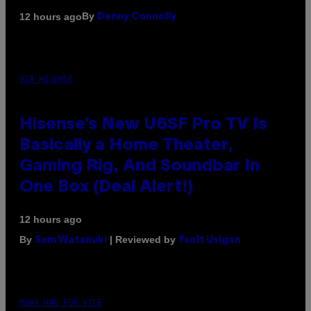
By
12 hours ago
Denny Connolly
VIA HISENSE
Hisense’s New U6SF Pro TV Is
Basically a Home Theater,
Gaming Rig, And Soundbar In
One Box (Deal Alert!)
12 hours ago
By
| Reviewed by
Sam Watanuki
Ysolt Usigan
MAHA HAQ FOR VICE