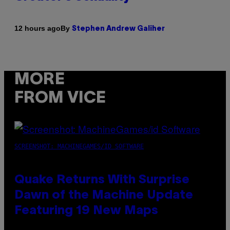
By
12 hours ago
Stephen Andrew Galiher
MORE
FROM VICE
SCREENSHOT: MACHINEGAMES/ID SOFTWARE
Quake Returns With Surprise
Dawn of the Machine Update
Featuring 19 New Maps