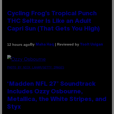
Cycling Frog’s Tropical Punch
THC Seltzer Is Like an Adult
Capri Sun (That Gets You High)
By
| Reviewed by
12 hours ago
Maha Haq
Ysolt Usigan
PHOTO BY NICK LAHAM/GETTY IMAGES
‘Madden NFL 27’ Soundtrack
Includes Ozzy Osbourne,
Metallica, the White Stripes, and
Styx