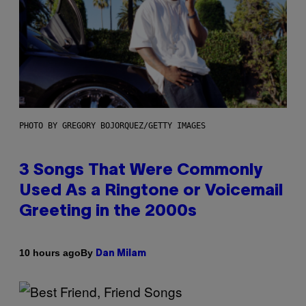
PHOTO BY GREGORY BOJORQUEZ/GETTY IMAGES
3 Songs That Were Commonly
Used As a Ringtone or Voicemail
Greeting in the 2000s
By
10 hours ago
Dan Milam