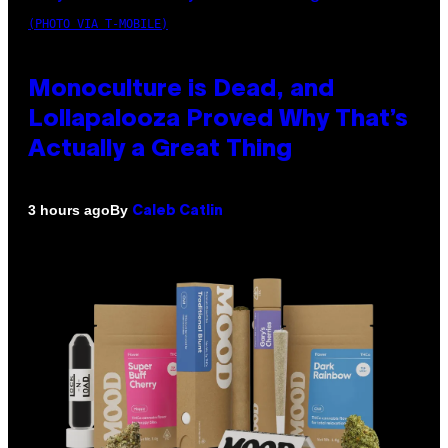
(PHOTO VIA T-MOBILE)
Monoculture is Dead, and
Lollapalooza Proved Why That’s
Actually a Great Thing
By
3 hours ago
Caleb Catlin