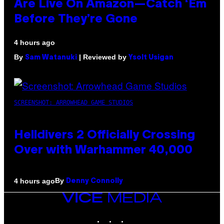
Are Live On Amazon—Catch ‘Em
Before They’re Gone
4 hours ago
By
| Reviewed by
Sam Watanuki
Ysolt Usigan
SCREENSHOT: ARROWHEAD GAME STUDIOS
Helldivers 2 Officially Crossing
Over with Warhammer 40,000
By
4 hours ago
Denny Connolly
VICE
MEDIA
INSTAGRAM
TIKTOK
YOUTUBE