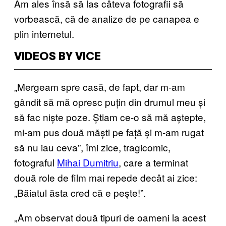
Am ales însă să las câteva fotografii să
vorbească, că de analize de pe canapea e
plin internetul.
VIDEOS BY VICE
„Mergeam spre casă, de fapt, dar m-am
gândit să mă opresc puțin din drumul meu și
să fac niște poze. Știam ce-o să mă aștepte,
mi-am pus două măști pe față și m-am rugat
să nu iau ceva”, îmi zice, tragicomic,
fotograful
Mihai Dumitriu
, care a terminat
două role de film mai repede decât ai zice:
„Băiatul ăsta cred că e pește!”.
„Am observat două tipuri de oameni la acest