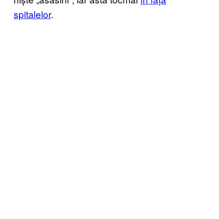
spitalelor
.