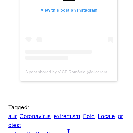
View this post on Instagram
A post shared by VICE România (@viceromania)
Tagged:
aur
Coronavirus
extremism
Foto
Locale
pr
otest