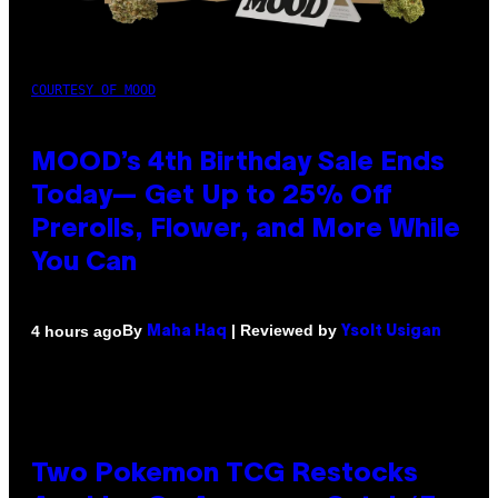
COURTESY OF MOOD
MOOD’s 4th Birthday Sale Ends
Today— Get Up to 25% Off
Prerolls, Flower, and More While
You Can
By
| Reviewed by
4 hours ago
Maha Haq
Ysolt Usigan
Two Pokemon TCG Restocks