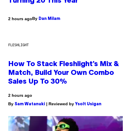
Turning 20 This Year
By
2 hours ago
Dan Milam
FLESHLIGHT
How To Stack Fleshlight’s Mix &
Match, Build Your Own Combo
Sales Up To 30%
2 hours ago
By
| Reviewed by
Sam Watanuki
Ysolt Usigan