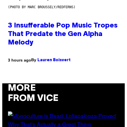
(PHOTO BY MARC BROUSSELY/REDFERNS)
3 Insufferable Pop Music Tropes
That Predate the Gen Alpha
Melody
By
3 hours ago
Lauren Boisvert
MORE
FROM VICE