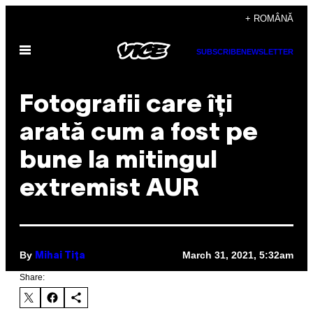
Skip
+ ROMÂNĂ
to
Open
content
SUBSCRIBE
NEWSLETTER
Menu
Fotografii care îți
arată cum a fost pe
bune la mitingul
extremist AUR
By
March 31, 2021, 5:32am
Mihai Tița
Share: