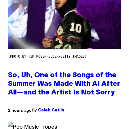
(PHOTO BY TIM MOSENFELDER/GETTY IMAGES)
So, Uh, One of the Songs of the
Summer Was Made With AI After
All—and the Artist Is Not Sorry
By
2 hours ago
Caleb Catlin