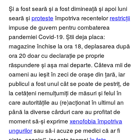
Și a fost seară și a fost dimineață și apoi luni
seară și
proteste
împotriva recentelor
restricții
impuse de guvern pentru combaterea
pandemiei Covid-19. Știi deja placa:
magazine închise la ora 18, deplasarea după
ora 20 doar cu declarație pe proprie
răspundere și așa mai departe. Câteva mii de
oameni au ieșit în zeci de orașe din țară, iar
publicul a fost unul cât se poate de pestriț, de
la cetățeni nemulțumiți de măsuri și felul în
care autoritățile au (re)acționat în ultimul an
până la diverse cârduri care au profitat de
moment să-și exprime
xenofobia împotriva
ungurilor
sau să-i acuze pe medici că ar fi
niște „asasini”, iar asta tocmai
în fața