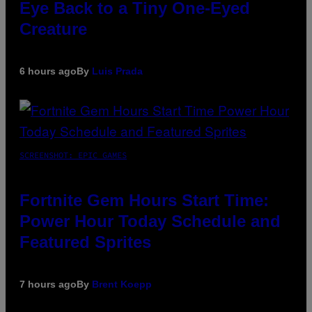
Eye Back to a Tiny One-Eyed
Creature
6 hours ago
By
Luis Prada
SCREENSHOT: EPIC GAMES
Fortnite Gem Hours Start Time:
Power Hour Today Schedule and
Featured Sprites
7 hours ago
By
Brent Koepp