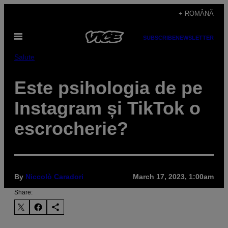
Skip
+ ROMÂNĂ
to
Open
content
SUBSCRIBE
NEWSLETTER
Menu
Salute
Este psihologia de pe
Instagram și TikTok o
escrocherie?
By
Niccolò Caradori
March 17, 2023, 1:00am
Share: