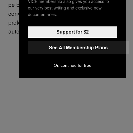
VICE membership also gives you access to
pe baza unui reel. Asta și fiindcă sunt
our very best writing and exclusive new
convingeri care le-au fost insuflate de
documentaries.
profesioniști, deci au o fundație aparentă de
autoritate.”
Support for $2
See All Membership Plans
Or, continue for free