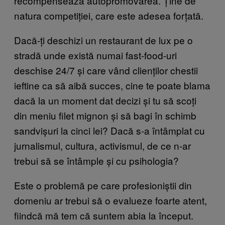
recompensează autopromovarea. Ține de
natura competiției, care este adesea forțată.
Dacă-ți deschizi un restaurant de lux pe o
stradă unde există numai fast-food-uri
deschise 24/7 și care vând clienților chestii
ieftine ca să aibă succes, cine te poate blama
dacă la un moment dat decizi și tu să scoți
din meniu filet mignon și să bagi în schimb
sandvișuri la cinci lei? Dacă s-a întâmplat cu
jurnalismul, cultura, activismul, de ce n-ar
trebui să se întâmple și cu psihologia?
Este o problemă pe care profesioniștii din
domeniu ar trebui să o evalueze foarte atent,
fiindcă mă tem că suntem abia la început.