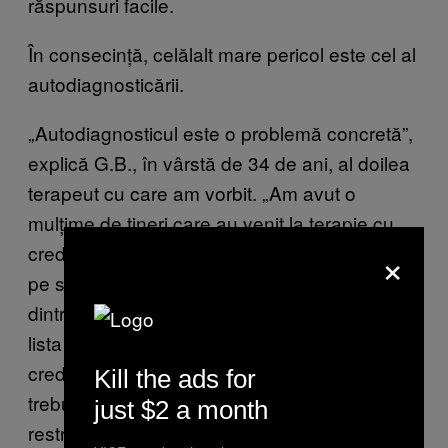
răspunsuri facile.
În consecință, celălalt mare pericol este cel al
autodiagnosticării.
„Autodiagnosticul este o problemă concretă”,
explică G.B., în vârstă de 34 de ani, al doilea
terapeut cu care am vorbit. „Am avut o
mulțime de tineri care au venit la terapie cu
×
credința că sunt într-o
relație toxică.
Au văzut
pe social media cum să o recunoască. Unul
dintre ei chiar mi-a dat o listă cu indicatorii. Și
lista era cuprinzătoare. Genul ăsta de
credințe sunt dificil de scos din pacient,
Kill the ads for
trebuie să faci o întreagă muncă de
just $2 a month
restructurare ca să ștergi acea etichetă pusă