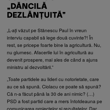
„DĂNCILĂ
DEZLĂNȚUITĂ”
„L-ați văzut pe Stănescu Paul în vreun
interviu capabil să lege două cuvinte?! În
rest, se pricepe foarte bine la agricultură. Nu,
nu glumesc. Afacerile lui în agricultură au
devenit prospere, mai ales de când a ajuns
ministru al dezvoltării.”
„Toate partidele au lideri cu notorietate, care
au ce să spună. Ciolacu ce poate să spună?
Că n-a făcut până la 30 de ani nimic? (…)
PSD a fost partid care a mers întotdeauna pe
comunicarea proiectelor și rezultatelor. Dar