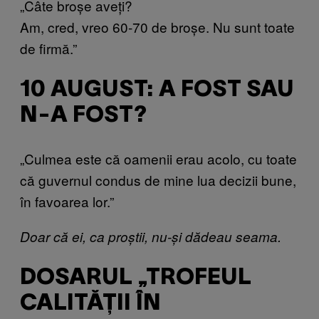
„Câte broșe aveți?
Am, cred, vreo 60-70 de broșe. Nu sunt toate
de firmă.”
10 AUGUST: A FOST SAU
N-A FOST?
„Culmea este că oamenii erau acolo, cu toate
că guvernul condus de mine lua decizii bune,
în favoarea lor.”
Doar că ei, ca proștii, nu-și dădeau seama.
DOSARUL „TROFEUL
CALITĂȚII ÎN