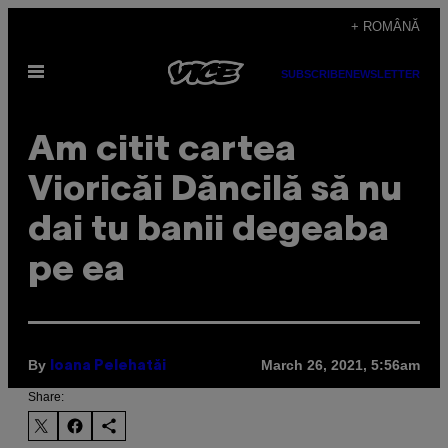
Skip
+ ROMÂNĂ
to
Open
content
SUBSCRIBE
NEWSLETTER
Menu
Am citit cartea
Vioricăi Dăncilă să nu
dai tu banii degeaba
pe ea
By
March 26, 2021, 5:56am
Ioana Pelehatăi
Share: