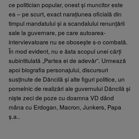
ce politician popular, onest și muncitor este
ea – pe scurt, exact narațiunea oficială din
timpul mandatului și a scandalului renunțării
sale la guvernare, pe care autoarea-
intervievatoare nu se obosește s-o combată.
În mod evident, nu e ăsta scopul unei cărți
subintitulată „Partea ei de adevăr”. Urmează
apoi biografia personajului, discursuri
susținute de Dăncilă și alte figuri politice, un
pomelnic de realizări ale guvernului Dăncilă și
niște zeci de poze cu doamna VD dând
mâna cu Erdogan, Macron, Junkers, Papa
ș.a..