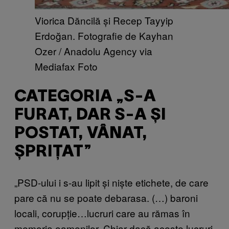
Viorica Dăncilă și Recep Tayyip
Erdoğan. Fotografie de Kayhan
Ozer / Anadolu Agency via
Mediafax Foto
CATEGORIA „S-A
FURAT, DAR S-A ȘI
POSTAT, VÂNAT,
ȘPRIȚAT”
„PSD-ului i s-au lipit și niște etichete, de care
pare că nu se poate debarasa. (…) baroni
locali, corupție…lucruri care au rămas în
memoria oamenilor. Chiar dacă aceste lucruri