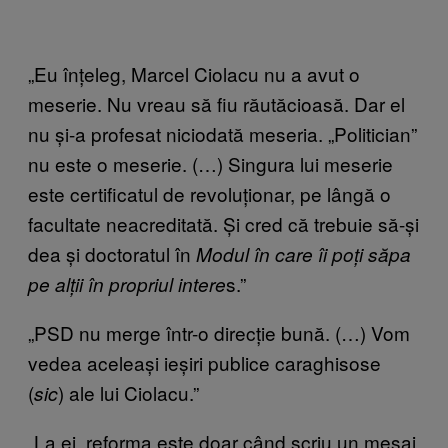
„Eu înțeleg, Marcel Ciolacu nu a avut o
meserie. Nu vreau să fiu răutăcioasă. Dar el
nu și-a profesat niciodată meseria. „Politician”
nu este o meserie. (…) Singura lui meserie
este certificatul de revoluționar, pe lângă o
facultate neacreditată. Și cred că trebuie să-și
dea și doctoratul în
Modul în care îi poți săpa
s.”
pe alții în propriul intere
„PSD nu merge într-o direcție bună. (…) Vom
vedea aceleași ieșiri publice caraghisose
(
) ale lui Ciolacu.”
sic
„La ei, reforma este doar când scriu un mesaj