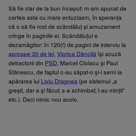
Să fie clar de la bun început: m-am apucat de
cartea asta cu mare entuziasm, în speranța
că o să fie rost de scăndăluț și amuzament
cringe în paginile ei. Scăndăluțul e
dezamăgitor: în 120(!) de pagini de interviu la
aproape 30 de lei
,
Viorica Dăncilă
își acuză
detractorii din
PSD
, Marcel Ciolacu și Paul
Stănescu, de faptul c-au săpat-o și-i semi ia
apărarea lui
Liviu Dragnea
(pe sistemul „a
greșit, dar a și făcut; s-a schimbat; l-au mințit”
etc.). Deci nimic nou acolo.