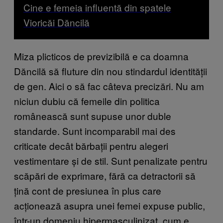
Cine e femeia influentă din spatele
Vioricăi Dăncilă
Miza plicticos de previzibilă e ca doamna
Dăncilă să fluture din nou stindardul identității
de gen. Aici o să fac câteva precizări. Nu am
niciun dubiu că femeile din politica
românească sunt supuse unor duble
standarde. Sunt incomparabil mai des
criticate decât bărbații pentru alegeri
vestimentare și de stil. Sunt penalizate pentru
scăpări de exprimare, fără ca detractorii să
țină cont de presiunea în plus care
acționează asupra unei femei expuse public,
într-un domeniu hipermasculinizat, cum e