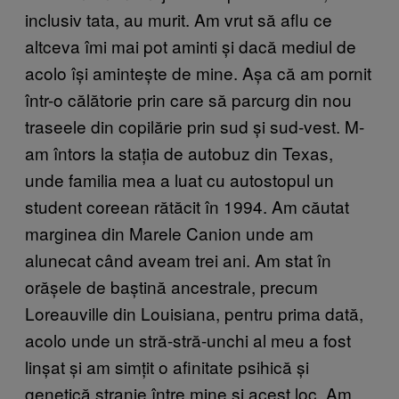
inclusiv tata, au murit. Am vrut să aflu ce
altceva îmi mai pot aminti și dacă mediul de
acolo își amintește de mine. Așa că am pornit
într-o călătorie prin care să parcurg din nou
traseele din copilărie prin sud și sud-vest. M-
am întors la stația de autobuz din Texas,
unde familia mea a luat cu autostopul un
student coreean rătăcit în 1994. Am căutat
marginea din Marele Canion unde am
alunecat când aveam trei ani. Am stat în
orășele de baștină ancestrale, precum
Loreauville din Louisiana, pentru prima dată,
acolo unde un stră-stră-unchi al meu a fost
linșat și am simțit o afinitate psihică și
genetică stranie între mine și acest loc. Am