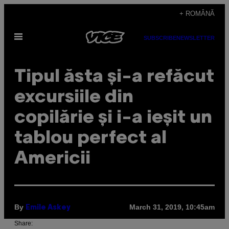
Skip
+ ROMÂNĂ
to
Open
content
SUBSCRIBE
NEWSLETTER
Menu
Tipul ăsta și-a refăcut
excursiile din
copilărie și i-a ieșit un
tablou perfect al
Americii
By
March 31, 2019, 10:45am
Emile Askey
Share: