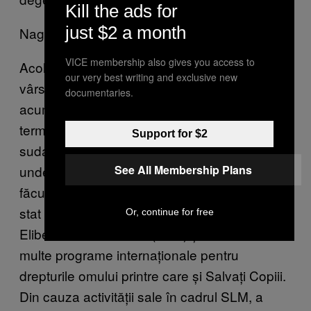
Kill the ads for
just $2 a month
Nagi din Sudan
VICE membership also gives you access to
Acolo l-am cunoscut pe Nagi, un bărbat în
our very best writing and exclusive new
vârstă de 31 de ani care a fugit din Sudan
documentaries.
acum trei ani. Mi-a spus că după ce a
terminat școala generală, a plecat în capitala
Support for $2
sudaneză la Universitatea din Khartoum,
See All Membership Plans
unde și-a luat diploma în Științe Politice și a
făcut un master în Relații Internaționale. Cât a
stat în Khartoum, a activat în Mișcarea De
Or, continue for free
Eliberare a Sudanului (SLM) și a lucrat în mai
multe programe internaționale pentru
drepturile omului printre care și Salvați Copiii.
Din cauza activității sale în cadrul SLM, a