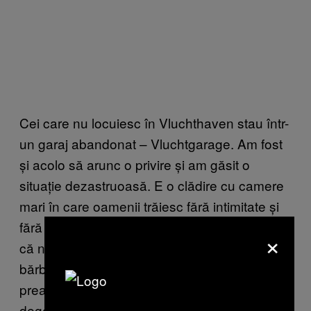
Cei care nu locuiesc în Vluchthaven stau într-
un garaj abandonat – Vluchtgarage. Am fost
și acolo să arunc o privire și am găsit o
situație dezastruoasă. E o clădire cu camere
mari în care oamenii trăiesc fără intimitate și
fără căldură. Femeile nu pot trăi acolo pentru
×
că nu sunt în siguranță. Peste o sută de
bărbați locuiesc în dormitoare improvizate. Nu
prea aveau nimic de făcut, doar stăteau
degeaba pe acolo.