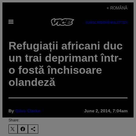
Skip
+ ROMÂNĂ
to
Open
content
SUBSCRIBE
NEWSLETTER
Menu
Refugiații africani duc
un trai deprimant într-
o fostă închisoare
olandeză
By
Giles Clarke
June 2, 2014, 7:04am
Share: