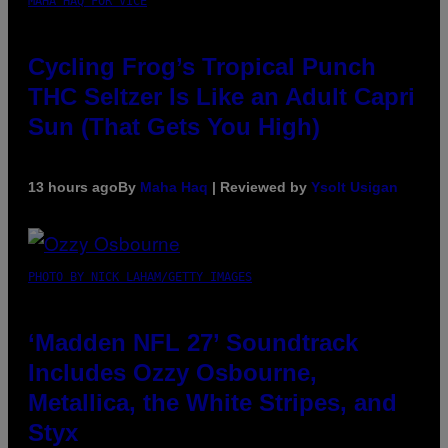
MAHA HAQ FOR VICE
Cycling Frog’s Tropical Punch
THC Seltzer Is Like an Adult Capri
Sun (That Gets You High)
13 hours ago
By
Maha Haq
| Reviewed by
Ysolt Usigan
PHOTO BY NICK LAHAM/GETTY IMAGES
‘Madden NFL 27’ Soundtrack
Includes Ozzy Osbourne,
Metallica, the White Stripes, and
Styx