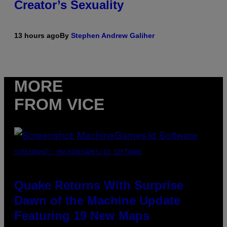
Creator’s Sexuality
13 hours ago
By
Stephen Andrew Galiher
MORE
FROM VICE
SCREENSHOT: MACHINEGAMES/ID SOFTWARE
Quake Returns With Surprise
Dawn of the Machine Update
Featuring 19 New Maps