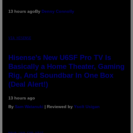
13 hours ago
By
Denny Connolly
VIA HISENSE
Hisense’s New U6SF Pro TV Is
Basically a Home Theater, Gaming
Rig, And Soundbar In One Box
(Deal Alert!)
13 hours ago
By
Sam Watanuki
| Reviewed by
Ysolt Usigan