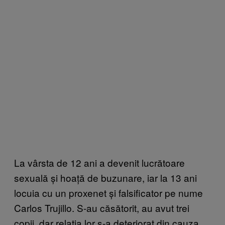
La vârsta de 12 ani a devenit lucrătoare
sexuală și hoață de buzunare, iar la 13 ani
locuia cu un proxenet și falsificator pe nume
Carlos Trujillo. S-au căsătorit, au avut trei
copii, dar relația lor s-a deteriorat din cauza