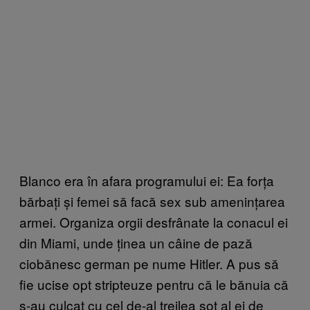
Blanco era în afara programului ei: Ea forța
bărbați și femei să facă sex sub amenințarea
armei. Organiza orgii desfrânate la conacul ei
din Miami, unde ținea un câine de pază
ciobănesc german pe nume Hitler. A pus să
fie ucise opt stripteuze pentru că le bănuia că
s-au culcat cu cel de-al treilea soț al ei de