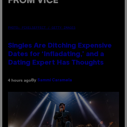
FROM VICE
PHOTO: PIXELSEFFECT / GETTY IMAGES
Singles Are Ditching Expensive
Dates for ‘Infladating,’ and a
Dating Expert Has Thoughts
By
4 hours ago
Sammi Caramela