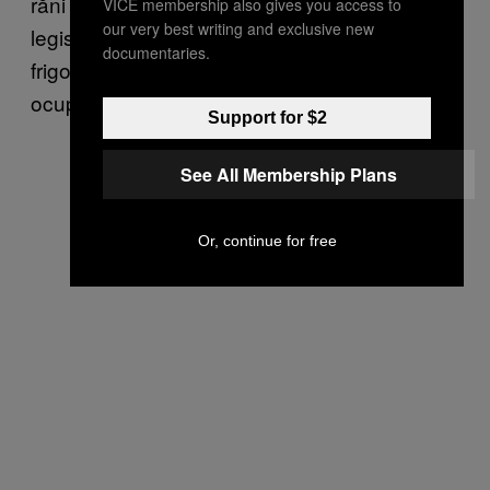
răni provocate de arme automate; medicul
VICE membership also gives you access to
our very best writing and exclusive new
legist a fost nevoit să închirieze o dubă
documentaries.
frigorifică de la Burger King pentru a se
ocupa de surplusul de cadavre.
Support for $2
See All Membership Plans
Or, continue for free