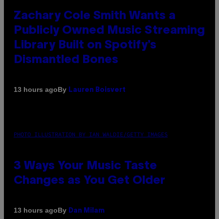
Zachary Cole Smith Wants a
Publicly Owned Music Streaming
Library Built on Spotify’s
Dismantled Bones
By
13 hours ago
Lauren Boisvert
PHOTO ILLUSTRATION BY IAN WALDIE/GETTY IMAGES
3 Ways Your Music Taste
Changes as You Get Older
By
13 hours ago
Dan Milam