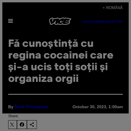
Skip
+ ROMÂNĂ
to
Open
content
SUBSCRIBE
NEWSLETTER
Menu
Fă cunoștință cu
regina cocainei care
și-a ucis toți soții și
organiza orgii
By
October 30, 2023, 1:00am
Nick Thompson
Share: