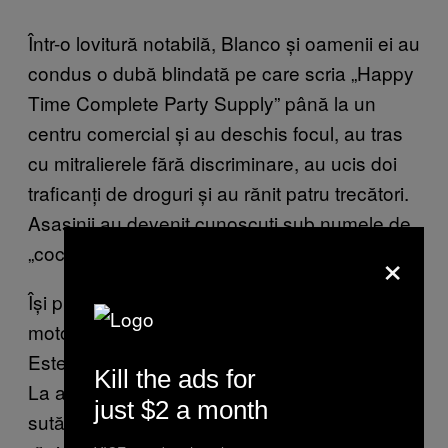
Într-o lovitură notabilă, Blanco și oamenii ei au
condus o dubă blindată pe care scria „Happy
Time Complete Party Supply” până la un
centru comercial și au deschis focul, au tras
cu mitralierele fără discriminare, au ucis doi
traficanți de droguri și au rănit patru trecători.
Asasinii au devenit cunoscuți sub numele de
×
„cocaine cowboys”.
Își punea ucigașii să se apropie de ținte pe
motociclete, să le împuște, apoi să plece.
Este o tehnică folosită acum în întreaga lume.
Kill the ads for
La apogeul vărsării de sânge din Miami, 25 la
just $2 a month
sută dintre victimele aflate la morgă aveau