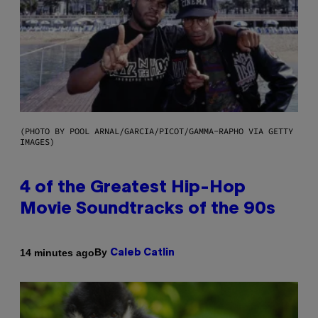
(PHOTO BY POOL ARNAL/GARCIA/PICOT/GAMMA-RAPHO VIA GETTY
IMAGES)
4 of the Greatest Hip-Hop
Movie Soundtracks of the 90s
By
14 minutes ago
Caleb Catlin