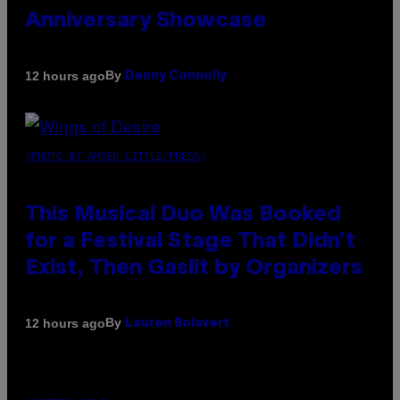
Anniversary Showcase
By
12 hours ago
Denny Connolly
(PHOTO BY AMBER LITTLE/PRESS)
This Musical Duo Was Booked
for a Festival Stage That Didn’t
Exist, Then Gaslit by Organizers
By
12 hours ago
Lauren Boisvert