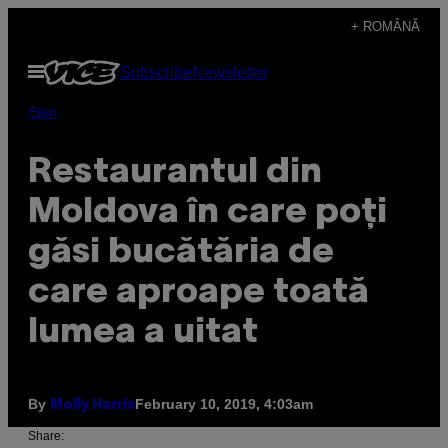
Skip
+ ROMÂNĂ
to
Open
Subscribe
Newsletter
content
Menu
Eten
Restaurantul din
Moldova în care poți
găsi bucătăria de
care aproape toată
lumea a uitat
By
February 10, 2019, 4:03am
Molly Harris
Share: