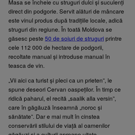
Masa se încheie cu struguri dulci și suculenți
direct din podgorie. Servit alături de mâncare
este vinul produs după tradițiile locale, adică
struguri din regiune. În toată Moldova se
găsesc peste
50 de soiuri de struguri
printre
cele 112 000 de hectare de podgorii,
recoltate manual și introduse manual în
teasca de vin.
„Vii aici ca turist și pleci ca un prieten”, le
spune deseori Cervan oaspeților. În timp ce
ridică paharul, el recită „saalik alla versin”,
care în găgăuză înseamnă „noroc și
sănătate”. Dar e mai mult în cinstea
conservării stilului de viață al oamenilor
găgăuzi și a culturii aproape uitate.