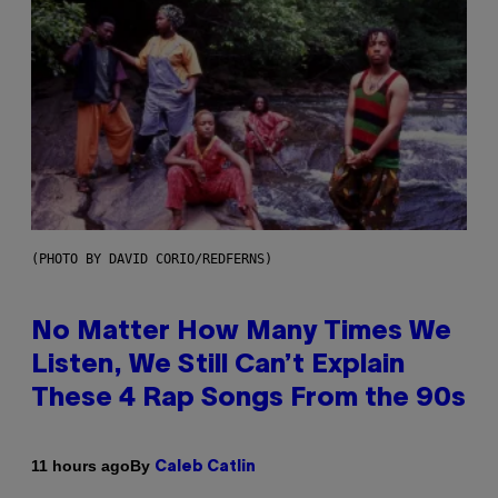
(PHOTO BY DAVID CORIO/REDFERNS)
No Matter How Many Times We
Listen, We Still Can’t Explain
These 4 Rap Songs From the 90s
By
11 hours ago
Caleb Catlin