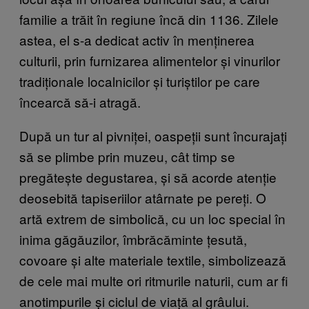
familie a trăit în regiune încă din 1136. Zilele
astea, el s-a dedicat activ în menținerea
culturii, prin furnizarea alimentelor și vinurilor
tradiționale localnicilor și turiștilor pe care
încearcă să-i atragă.
După un tur al pivniței, oaspeții sunt încurajați
să se plimbe prin muzeu, cât timp se
pregătește degustarea, și să acorde atenție
deosebită tapiseriilor atârnate pe pereți. O
artă extrem de simbolică, cu un loc special în
inima găgăuzilor, îmbrăcăminte țesută,
covoare și alte materiale textile, simbolizează
de cele mai multe ori ritmurile naturii, cum ar fi
anotimpurile și ciclul de viață al grâului.