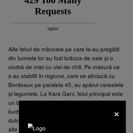
Alte feluri de mâncare pe care le-au pregătit
din turmele lor au fost brânza de oaie și o
ciorbă de miel cu ulei de chili. Pe măsură ce
s-au stabilit în regiune, care se aliniază cu
Bordeaux pe paralela 45, au apărut cerealele
și legumele. La Kara Gani, felul principal este
un bulz cu carne de porc și de miel și friptură
×
, servită alături de plăcinte subțiri și
kurban
dulci, umplute cu brânză moale, mere sau cu
alte fructe.