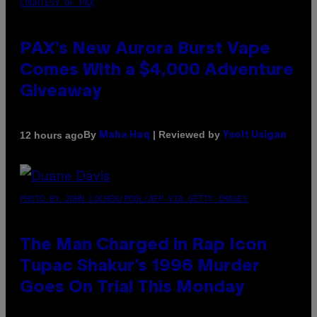
COURTESY OF PAX
PAX’s New Aurora Burst Vape
Comes With a $4,000 Adventure
Giveaway
By
| Reviewed by
12 hours ago
Maha Haq
Ysolt Usigan
PHOTO BY JOHN LOCHER/POOL/AFP VIA GETTY IMAGES
The Man Charged in Rap Icon
Tupac Shakur’s 1996 Murder
Goes On Trial This Monday