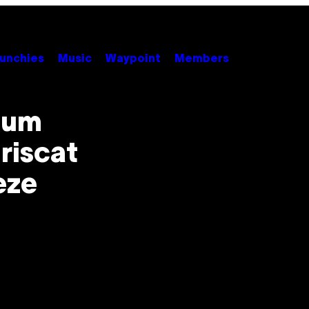
unchies
Music
Waypoint
Members
 cum
riscat
eze