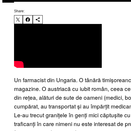
Share:
Un farmacist din Ungaria. O tânără timișoreancă
magazine. O austriacă cu iubit român, ceea ce o
din rețea, alături de sute de oameni (medici, boln
cumpărat, au transportat și au împărțit medic
Le-au trecut granițele în genți mici căptușite c
traficanți în care nimeni nu este interesat de pro