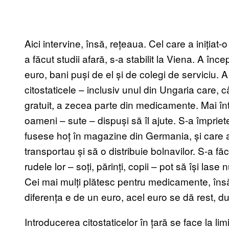
Aici intervine, însă, rețeaua. Cel care a iniția
a făcut studii afară, s-a stabilit la Viena. A 
euro, bani puși de el și de colegi de serviciu. A
citostaticele – inclusiv unul din Ungaria care, c
gratuit, a zecea parte din medicamente. Mai înt
oameni – sute – dispuși să îl ajute. S-a împrieten
fusese hoț în magazine din Germania, și care a
transportau și să o distribuie bolnavilor. S-a făc
rudele lor – soți, părinți, copii – pot să își l
Cei mai mulți plătesc pentru medicamente, însă 
diferența e de un euro, acel euro se dă rest, d
Introducerea citostaticelor în țară se face la li