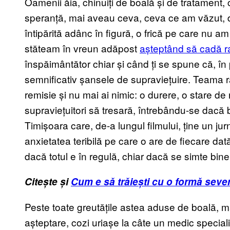
Oamenii ăia, chinuiți de boală și de tratament,
speranță, mai aveau ceva, ceva ce am văzut, de
întipărită adânc în figură, o frică pe care nu a
stăteam în vreun adăpost
așteptând să cadă r
înspăimântător chiar și când ți se spune că, î
semnificativ șansele de supraviețuire. Teama r
remisie și nu mai ai nimic: o durere, o stare de
supraviețuitori să tresară, întrebându-se dacă 
Timișoara care, de-a lungul filmului, ține un j
anxietatea teribilă pe care o are de fiecare da
dacă totul e în regulă, chiar dacă se simte bine 
Citește și
Cum e să trăiești cu o formă seve
Peste toate greutățile astea aduse de boală, m
așteptare, cozi uriașe la câte un medic specialis