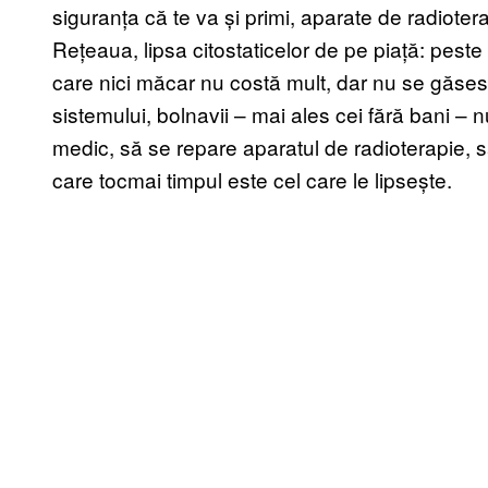
siguranța că te va și primi, aparate de radiote
Rețeaua, lipsa citostaticelor de pe piață: pest
care nici măcar nu costă mult, dar nu se găse
sistemului, bolnavii – mai ales cei fără bani – 
medic, să se repare aparatul de radioterapie, să
care tocmai timpul este cel care le lipsește.