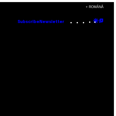
+ ROMÂNĂ
Instagram
TikTok
YouTube
Google
Goog
Subscribe
Newsletter
Discove
Top
Posts