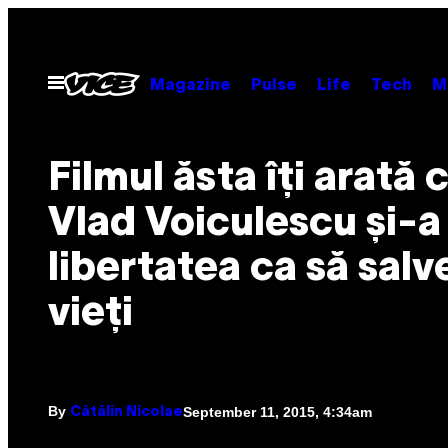
Skip
to
content
Open
Magazine
Pulse
Life
Tech
M
Menu
Filmul ăsta îți arată
Vlad Voiculescu și-a 
libertatea ca să salv
vieți
By
September 11, 2015, 4:34am
Cătălin Nicolae