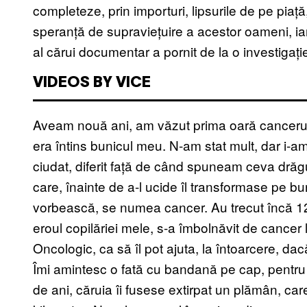
completeze, prin importuri, lipsurile de pe piaț
speranță de supraviețuire a acestor oameni, ia
al cărui documentar a pornit de la o investigație
VIDEOS BY VICE
Aveam nouă ani, am văzut prima oară cancerul
era întins bunicul meu. N-am stat mult, dar i-am
ciudat, diferit față de când spuneam ceva drăgu
care, înainte de a-l ucide îl transformase pe b
vorbească, se numea cancer. Au trecut încă 1
eroul copilăriei mele, s-a îmbolnăvit de cancer l
Oncologic, ca să îl pot ajuta, la întoarcere, dac
Îmi amintesc o fată cu bandană pe cap, pentru 
de ani, căruia îi fusese extirpat un plămân, car