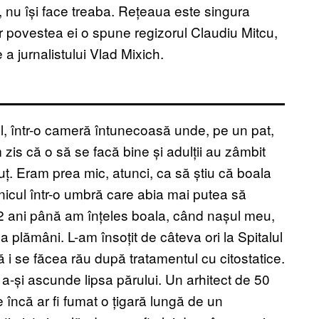
ă, nu își face treaba. Rețeaua este singura
r povestea ei o spune regizorul Claudiu Mitcu,
 a jurnalistului Vlad Mixich.
, într-o cameră întunecoasă unde, pe un pat,
 zis că o să se facă bine și adulții au zâmbit
ț. Eram prea mic, atunci, ca să știu că boala
unicul într-o umbră care abia mai putea să
2 ani până am înțeles boala, când nașul meu,
a plămâni. L-am însoțit de câteva ori la Spitalul
ă i se făcea rău după tratamentul cu citostatice.
a-și ascunde lipsa părului. Un arhitect de 50
e încă ar fi fumat o țigară lungă de un