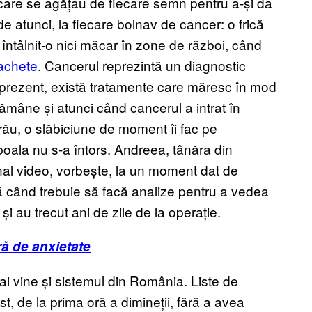
 care se agățau de fiecare semn pentru a-și da
 atunci, la fiecare bolnav de cancer: o frică
m întâlnit-o nici măcar în zone de război, când
achete
. Cancerul reprezintă un diagnostic
n prezent, există tratamente care măresc în mod
ămâne și atunci când cancerul a intrat în
 rău, o slăbiciune de moment îi fac pe
boala nu s-a întors. Andreea, tânăra din
urnal video, vorbește, la un moment dat de
tă când trebuie să facă analize pentru a vedea
și au trecut ani de zile de la operație.
ră de anxietate
ai vine și sistemul din România. Liste de
t, de la prima oră a dimineții, fără a avea