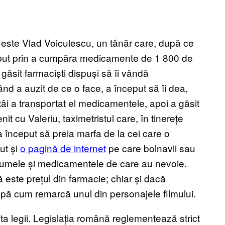
t-o este Vlad Voiculescu, un tânăr care, după ce
început prin a cumpăra medicamente de 1 800 de
 găsit farmaciști dispuși să îi vândă
ând a auzit de ce o face, a început să îi dea,
âi a transportat el medicamentele, apoi a găsit
it cu Valeriu, taximetristul care, în tinerețe
 început să preia marfa de la cei care o
ut și
o pagină de internet
pe care bolnavii sau
ase numele și medicamentele de care au nevoie.
este prețul din farmacie; chiar și dacă
upă cum remarcă unul din personajele filmului.
mita legii. Legislația română reglementează strict