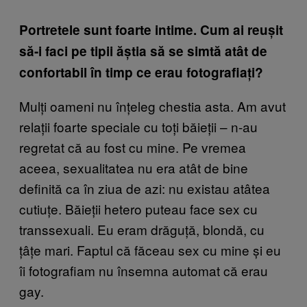
Portretele sunt foarte intime. Cum ai reușit
să-i faci pe tipii ăștia să se simtă atât de
confortabil în timp ce erau fotografiați?
Mulți oameni nu înțeleg chestia asta. Am avut
relații foarte speciale cu toți băieții – n-au
regretat că au fost cu mine. Pe vremea
aceea, sexualitatea nu era atât de bine
definită ca în ziua de azi: nu existau atâtea
cutiuțe. Băieții hetero puteau face sex cu
transsexuali. Eu eram drăguță, blondă, cu
țâțe mari. Faptul că făceau sex cu mine și eu
îi fotografiam nu însemna automat că erau
gay.