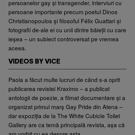
persoanelor gay și transgender, interviuri cu
persoane importante precum
poetul Dinos
Christianopoulos
și
filosoful
F
élix Guattari și
fotografii de-ale ei cu unii dintre băieții cu care
ieșea – un subiect controversat pe vremea
aceea.
VIDEOS BY VICE
Paola a făcut multe lucruri de când s-a oprit
publicarea revistei Kraximo – a publicat
antologii de poezie, a filmat documentare și a
organizat primul marș Gay Pride din Atena –
dar expoziția de la The White Cubicle Toilet
Gallery are ca temă principală revista, așa că
am vorbit cu ea despre asta.