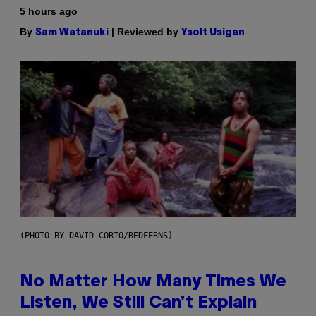
5 hours ago
By
| Reviewed by
Sam Watanuki
Ysolt Usigan
(PHOTO BY DAVID CORIO/REDFERNS)
No Matter How Many Times We
Listen, We Still Can’t Explain