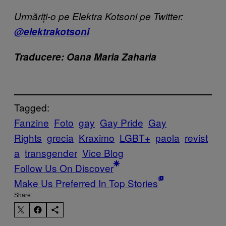
Urmăriți-o pe Elektra Kotsoni pe Twitter:
@elektrakotsoni
Traducere: Oana Maria Zaharia
Tagged:
Fanzine
Foto
gay
Gay Pride
Gay
Rights
grecia
Kraximo
LGBT+
paola
revist
a
transgender
Vice Blog
Follow Us On Discover
Make Us Preferred In Top Stories
Share: