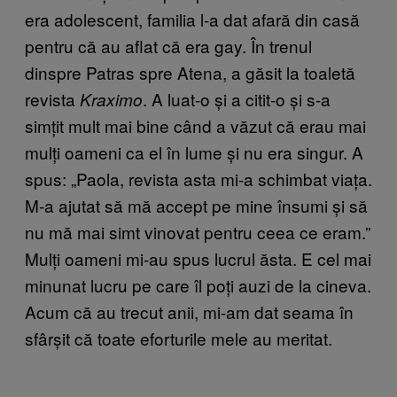
era adolescent, familia l-a dat afară din casă
pentru că au aflat că era gay. În trenul
dinspre Patras spre Atena, a găsit la toaletă
revista
.
A luat-o
și a citit-o și s-a
Kraximo
simțit mult mai bine când a văzut că erau mai
mulți oameni ca el în lume și nu era singur. A
spus: „
Paola, revista asta mi-a schimbat via
ța.
M-a ajutat să mă accept pe mine însumi și să
nu mă mai simt vinovat pentru ceea ce eram.”
Mulți oameni mi-au spus lucrul ăsta. E cel mai
minunat lucru pe care îl poți auzi de la cineva.
Acum că au trecut anii, mi-am dat seama în
sfârșit că toate eforturile mele au meritat.