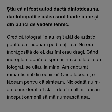
Știu că ai fost autodidactă dintotdeauna,
dar fotografiile astea sunt foarte bune și
din punct de vedere tehnic.
Cred că fotografiile au ieșit atât de artistic
pentru c
ă îi iubeam pe băieții ăia. Nu era
îndrăgostită de ei, dar îmi erau dragi. Când
îndreptam aparatul spre ei, nu se uitau la un
fotograf, se uitau la mine. Am capturat
romantismul din ochii lor. Orice făceam, o
făceam pentru că simțeam. Niciodată nu m-
am considerat artistă – doar în ultimii ani au
început oamenii să mă numească așa.