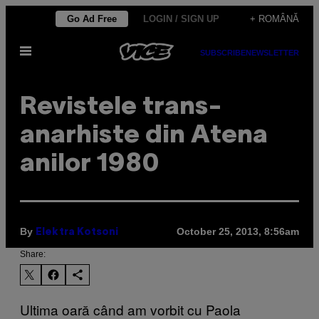
Skip
Go Ad Free
LOGIN / SIGN UP
+ ROMÂNĂ
to
Open
content
SUBSCRIBE
NEWSLETTER
Menu
Revistele trans-
anarhiste din Atena
anilor 1980
By
October 25, 2013, 8:56am
Elektra Kotsoni
Share:
Ultima oar
ă când am vorbit cu Paola