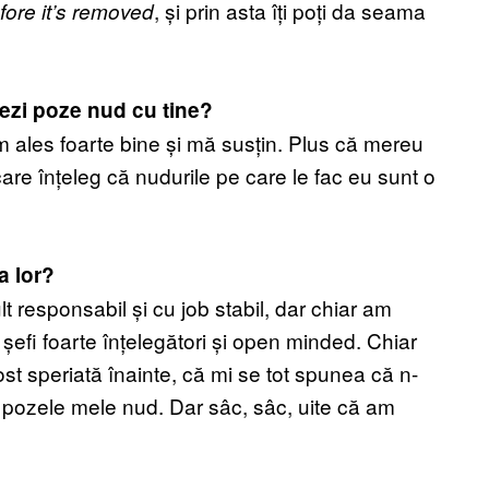
, și prin asta îți poți da seama
fore it’s removed
tezi poze nud cu tine?
am ales foarte bine și mă susțin. Plus că mereu
re înțeleg că nudurile pe care le fac eu sunt o
a lor?
 responsabil și cu job stabil, dar chiar am
 șefi foarte înțelegători și open minded. Chiar
ost speriată înainte, că mi se tot spunea că n-
 pozele mele nud. Dar sâc, sâc, uite că am