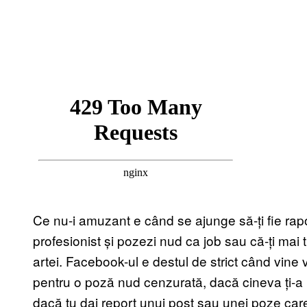
Ce nu-i amuzant e când se ajunge să-ți fie rapor
profesionist și pozezi nud ca job sau că-ți mai
artei. Facebook-ul e destul de strict când vine 
pentru o poză nud cenzurată, dacă cineva ți-a r
dacă tu dai report unui post sau unei poze care t