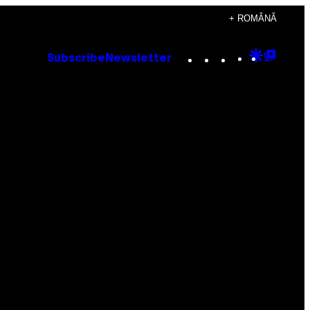
+ ROMÂNĂ
Instagram
TikTok
YouTube
Google
Goog
Subscribe
Newsletter
Discove
Top
Posts