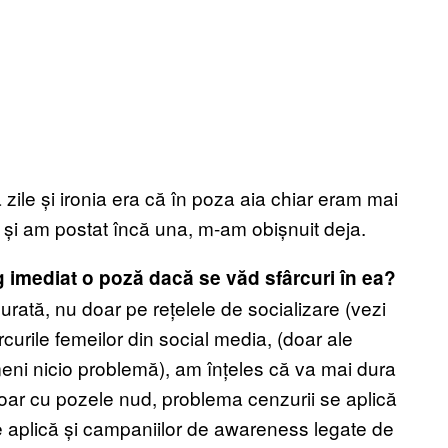
ile și ironia era că în poza aia chiar eram mai
s și am postat încă una, m-am obișnuit deja.
rg imediat o poză dacă se văd sfârcuri în ea?
urată, nu doar pe rețelele de socializare (vezi
rcurile femeilor din social media, (doar ale
imeni nicio problemă), am înțeles că va mai dura
oar cu pozele nud, problema cenzurii se aplică
 Se aplică și campaniilor de awareness legate de