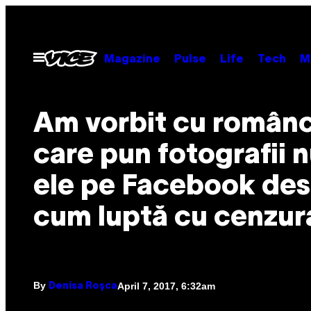
Skip
to
content
Open
Magazine
Pulse
Life
Tech
M
Menu
Am vorbit cu român
care pun fotografii 
ele pe Facebook de
cum luptă cu cenzur
By
April 7, 2017, 6:32am
Denisa Roșca