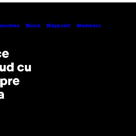
unchies
Music
Waypoint
Members
ce
nud cu
spre
a