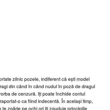
tate zilnic pozele, indiferent că ești model
 tragi din când în când nudul în poză de dragul
vorba de cenzură. Iți poate închide contul
aportat-o ca fiind indecentă. În același timp,
e zgârie pe ochi ori iți zguduie principiile