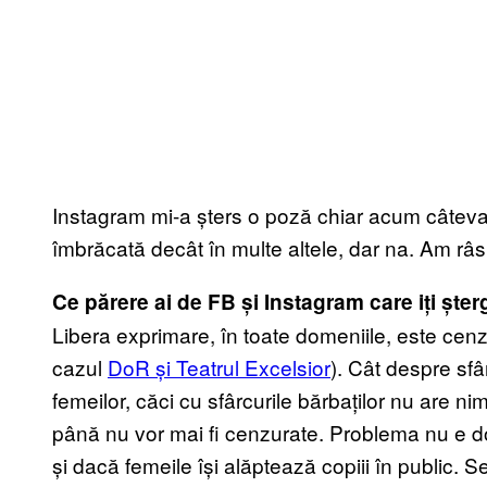
Instagram mi-a șters o poză chiar acum câteva z
îmbrăcată decât în multe altele, dar na. Am râ
Ce părere ai de FB și Instagram care iți ște
Libera exprimare, în toate domeniile, este cenz
cazul
DoR și Teatrul Excelsior
). Cât despre sfâ
femeilor, căci cu sfârcurile bărbaților nu are n
până nu vor mai fi cenzurate. Problema nu e d
și dacă femeile își alăptează copiii în public.