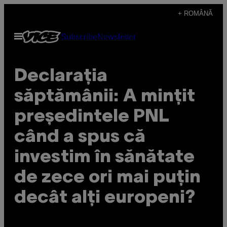
Skip
+ ROMÂNĂ
to
Open
Subscribe
Newsletter
content
Menu
Declarația
săptămânii: A mințit
președintele PNL
când a spus că
investim în sănătate
de zece ori mai puțin
decât alți europeni?