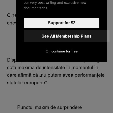
our very best writing and exclusive new
documentaries.
Cine știe, poate Busoi se aștepta să fie
chestionat pe cu totul alte subiecte.
Support for $2
See All Membership Plans
Prima reacție a lui Cristian Busoi
Or, continue for free
Disprețul președintelui PNL București atinge
cota maximă de intensitate în momentul în
care afirmă că „nu putem avea performanțele
statelor europene”.
Punctul maxim de surprindere