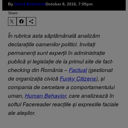
By
October 8, 2016, 7:05pm
Ionuț Axinescu
Share:
În rubrica asta săptămânală analizăm
declarațiile oamenilor politici. Invitați
permanenți sunt experții în administrație
publică și legislație de la primul site de fact-
checking din România –
Factual
(gestionat
de organizația civică
Funky Citizens
), și
compania de cercetare a comportamentului
uman,
Human Behavior
, care analizează în
softul Facereader reacțiile și expresiile faciale
ale aleșilor.