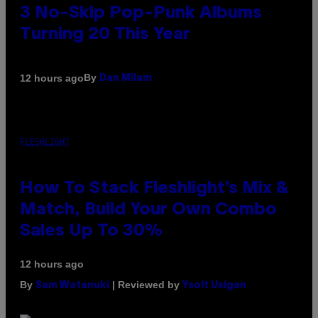
3 No-Skip Pop-Punk Albums
Turning 20 This Year
By
12 hours ago
Dan Milam
FLESHLIGHT
How To Stack Fleshlight’s Mix &
Match, Build Your Own Combo
Sales Up To 30%
12 hours ago
By
| Reviewed by
Sam Watanuki
Ysolt Usigan