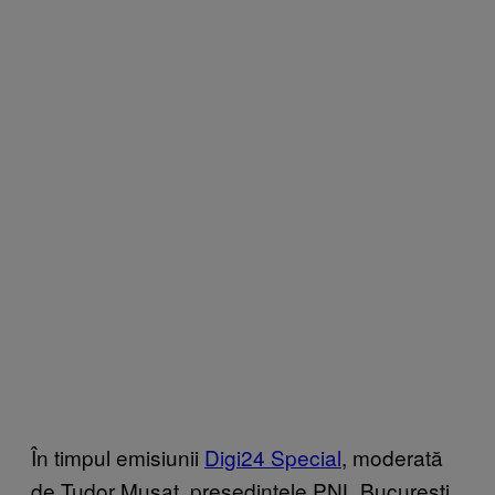
În timpul emisiunii
Digi24 Special
, moderată
de Tudor Mușat, președintele PNL București,