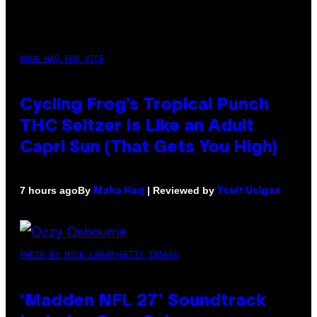
MAHA HAQ FOR VICE
Cycling Frog’s Tropical Punch
THC Seltzer Is Like an Adult
Capri Sun (That Gets You High)
By
| Reviewed by
7 hours ago
Maha Haq
Ysolt Usigan
PHOTO BY NICK LAHAM/GETTY IMAGES
‘Madden NFL 27’ Soundtrack