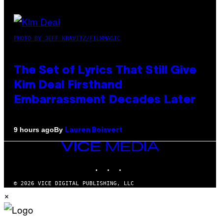
PHOTO BY JEFF KRAVITZ/FILMMAGIC
The Set of Lyrics That Still Give
Kim Deal Firsthand
Embarrassment Decades Later
By
9 hours ago
Lauren Boisvert
VICE
MEDIA
INSTAGRAM
TIKTOK
YOUTUBE
© 2026 VICE DIGITAL PUBLISHING, LLC
×