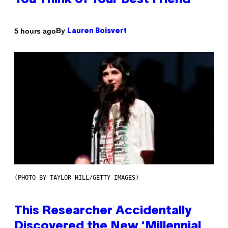
You Think of Your Best Friend
By
5 hours ago
Lauren Boisvert
(PHOTO BY TAYLOR HILL/GETTY IMAGES)
This Researcher Accidentally
Discovered the New ‘Millennial