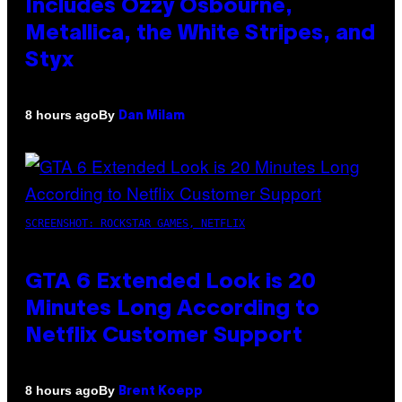
Includes Ozzy Osbourne,
Metallica, the White Stripes, and
Styx
By
8 hours ago
Dan Milam
SCREENSHOT: ROCKSTAR GAMES, NETFLIX
GTA 6 Extended Look is 20
Minutes Long According to
Netflix Customer Support
By
8 hours ago
Brent Koepp