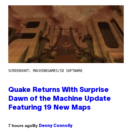
SCREENSHOT: MACHINEGAMES/ID SOFTWARE
Quake Returns With Surprise
Dawn of the Machine Update
Featuring 19 New Maps
By
7 hours ago
Denny Connolly