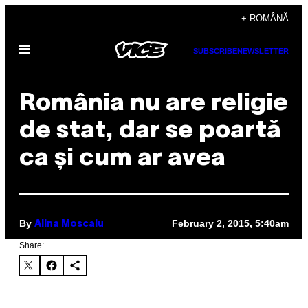
Skip
+ ROMÂNĂ
to
Open
content
SUBSCRIBE
NEWSLETTER
Menu
România nu are religie
de stat, dar se poartă
ca și cum ar avea
By
February 2, 2015, 5:40am
Alina Moscalu
Share: