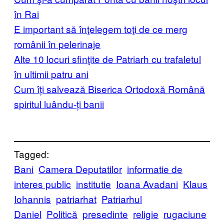
în Rai
E important să înţelegem toţi de ce merg
românii în pelerinaje
Alte 10 locuri sfinţite de Patriarh cu trafaletul
în ultimii patru ani
Cum îți salvează Biserica Ortodoxă Română
spiritul luându-ți banii
Tagged:
Bani
Camera Deputatilor
informatie de
interes public
institutie
Ioana Avadani
Klaus
Iohannis
patriarhat
Patriarhul
Daniel
Politică
presedinte
religie
rugaciune