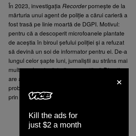
În 2023, investigația
pornește de la
Recorder
mărturia unui agent de poliție a cărui carieră a
fost trasă pe linie moartă de DGPI. Motivul:
pentru că a descoperit microfoanele plantate
de aceștia în biroul șefului poliției și a refuzat
să devină un soi de informator pentru ei. De-a
lungul celor șapte luni, jurnaliștii au strâns mai
multe probe și mărturii care arată că Direcția
×
are același modus operandi cu polițiștii
problemă: retragerea certificatului ORNISS
prin care pot lucra cu informații clasificate.
Kill the ads for
just $2 a month