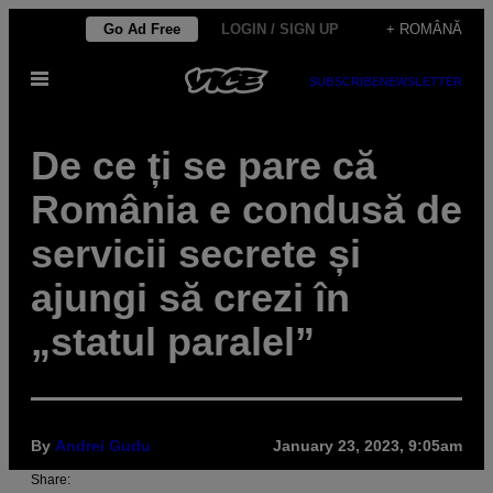
Skip
Go Ad Free
LOGIN / SIGN UP
+ ROMÂNĂ
to
Open
content
SUBSCRIBE
NEWSLETTER
Menu
De ce ți se pare că
România e condusă de
servicii secrete și
ajungi să crezi în
„statul paralel”
By
Andrei Gudu
January 23, 2023, 9:05am
Share: