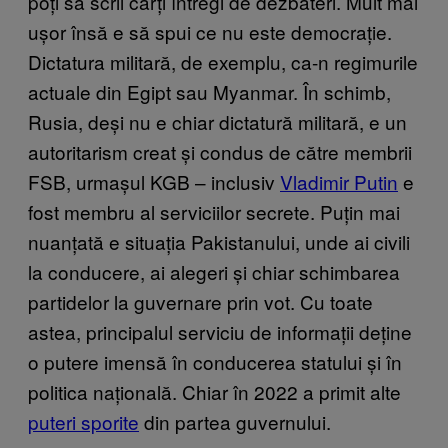
poți să scrii cărți întregi de dezbateri. Mult mai
ușor însă e să spui ce nu este democrație.
Dictatura militară, de exemplu, ca-n regimurile
actuale din Egipt sau Myanmar. În schimb,
Rusia, deși nu e chiar dictatură militară, e un
autoritarism creat și condus de către membrii
FSB, urmașul KGB – inclusiv
Vladimir Putin
e
fost membru al serviciilor secrete. Puțin mai
nuanțată e situația Pakistanului, unde ai civili
la conducere, ai alegeri și chiar schimbarea
partidelor la guvernare prin vot. Cu toate
astea, principalul serviciu de informații deține
o putere imensă în conducerea statului și în
politica națională. Chiar în 2022 a primit alte
puteri sporite
din partea guvernului.