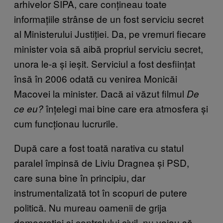
arhivelor SIPA, care conțineau toate
informațiile strânse de un fost serviciu secret
al Ministerului Justiției. Da, pe vremuri fiecare
minister voia să aibă propriul serviciu secret,
unora le-a și ieșit. Serviciul a fost desființat
însă în 2006 odată cu venirea Monicăi
Macovei la minister. Dacă ai văzut filmul
De
înțelegi mai bine care era atmosfera și
ce eu?
cum funcționau lucrurile.
După care a fost toată narativa cu statul
paralel împinsă de Liviu Dragnea și PSD,
care suna bine în principiu, dar
instrumentalizată tot în scopuri de putere
politică. Nu mureau oamenii de grija
democrației și controlului civil, nu voiau să