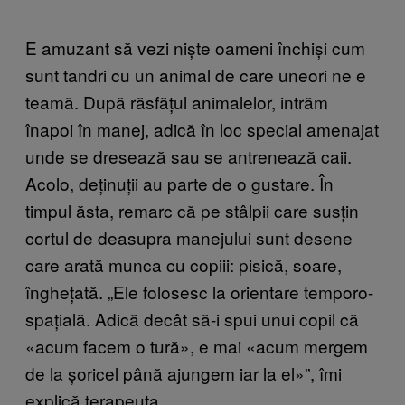
E amuzant să vezi niște oameni închiși cum
sunt tandri cu un animal de care uneori ne e
teamă. După răsfățul animalelor, intrăm
înapoi în manej, adică în loc special amenajat
unde se dresează sau se antrenează caii.
Acolo, deținuții au parte de o gustare. În
timpul ăsta, remarc că pe stâlpii care susțin
cortul de deasupra manejului sunt desene
care arată munca cu copiii: pisică, soare,
înghețată. „Ele folosesc la orientare temporo-
spațială. Adică decât să-i spui unui copil că
«acum facem o tură», e mai «acum mergem
de la șoricel până ajungem iar la el»”, îmi
explică terapeuta.