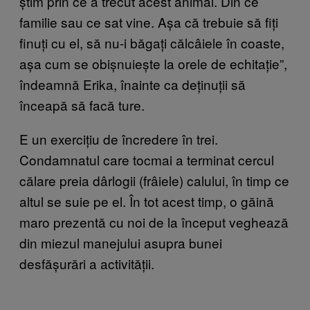
știm prin ce a trecut acest animal. Din ce
familie sau ce sat vine. Așa că trebuie să fiți
finuți cu el, să nu-i băgați călcâiele în coaste,
așa cum se obișnuiește la orele de echitație”,
îndeamnă Erika, înainte ca deținuții să
înceapă să facă ture.
E un exercițiu de încredere în trei.
Condamnatul care tocmai a terminat cercul
călare preia dârlogii (frâiele) calului, în timp ce
altul se suie pe el. În tot acest timp, o găină
maro prezentă cu noi de la început veghează
din miezul manejului asupra bunei
desfășurări a activității.