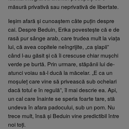
măsură privativă sau neprivativă de libertate.
Ieșim afară și cunoaștem câte puțin despre
cai. Despre Beduin, Erika povestește că e de
rasă pur sânge arab, care trudea mult la viața
lui, că avea copitele neîngrijite, „ca șlapii”
când l-au găsit și că îi crescuse chiar mușchi
verde pe burtă. Prin urmare, stăpânii lui de-
atunci voiau să-l ducă la măcelar. „E ca un
moșuleț care vine să privească sub ochelari
dacă totul e în regulă”, îl mai descrie ea. Api,
un cal care înainte se speria foarte tare, stă
undeva în afara padocului, sub un pom. Nu
trece mult, însă și Beduin vine predictibil între
noi toți.