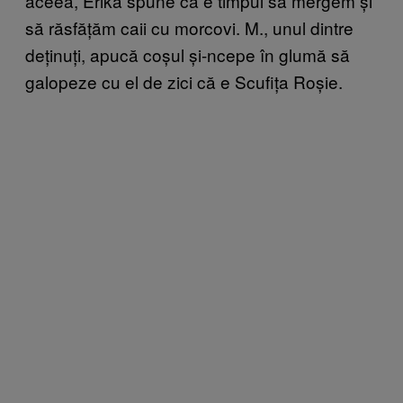
aceea, Erika spune că e timpul să mergem și
să răsfățăm caii cu morcovi. M., unul dintre
deținuți, apucă coșul și-ncepe în glumă să
galopeze cu el de zici că e Scufița Roșie.