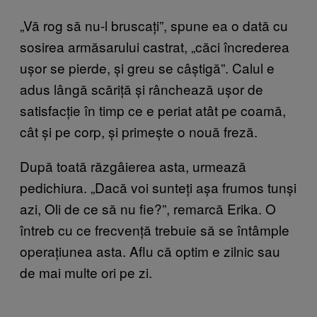
„Vă rog să nu-l bruscați”, spune ea o dată cu
sosirea armăsarului castrat, „căci încrederea
ușor se pierde, și greu se câștigă”. Calul e
adus lângă scăriță și rânchează ușor de
satisfacție în timp ce e periat atât pe coamă,
cât și pe corp, și primește o nouă freză.
După toată răzgâierea asta, urmează
pedichiura. „Dacă voi sunteți așa frumos tunși
azi, Oli de ce să nu fie?”, remarcă Erika. O
întreb cu ce frecvență trebuie să se întâmple
operațiunea asta. Aflu că optim e zilnic sau
de mai multe ori pe zi.