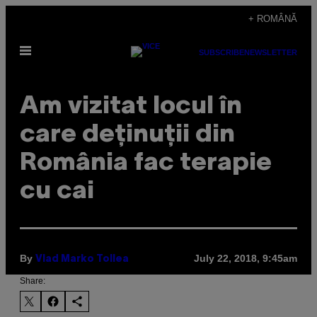
Skip
+ ROMÂNĂ
to
Open
content
SUBSCRIBE
NEWSLETTER
Menu
Am vizitat locul în
care deținuții din
România fac terapie
cu cai
By
July 22, 2018, 9:45am
Vlad Marko Tollea
Share: