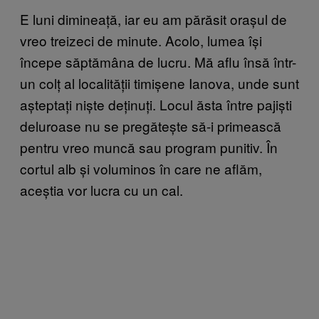
E luni dimineață, iar eu am părăsit orașul de
vreo treizeci de minute. Acolo, lumea își
începe săptămâna de lucru. Mă aflu însă într-
un colț al localității timișene Ianova, unde sunt
așteptați niște deținuți. Locul ăsta între pajiști
deluroase nu se pregătește să-i primească
pentru vreo muncă sau program punitiv. În
cortul alb și voluminos în care ne aflăm,
aceștia vor lucra cu un cal.