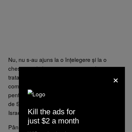
Nu, nu s-au ajuns la o înțelegere și la o
chestiune diplomatică, nu s-au realizat
×
tratative. Evreii care emigrau primeau de la
comuniști o autorizație, bineînțeles falsă,
pentru a pleca spre diferite țări din America
de Sud, dar, de fapt, aceștia erau trimiși în
Kill the ads for
Israel.
just $2 a month
Până la urmă, vânzarea s-a făcut cu valută,