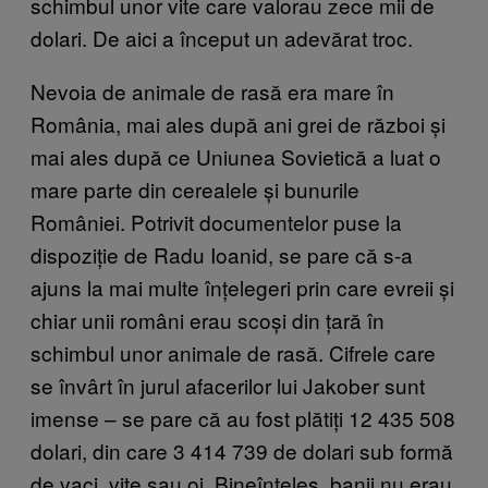
schimbul unor vite care valorau zece mii de
dolari. De aici a început un adevărat troc.
Nevoia de animale de rasă era mare în
România, mai ales după ani grei de război și
mai ales după ce Uniunea Sovietică a luat o
mare parte din cerealele și bunurile
României. Potrivit documentelor puse la
dispoziție de Radu Ioanid, se pare că s-a
ajuns la mai multe înțelegeri prin care evreii și
chiar unii români erau scoși din țară în
schimbul unor animale de rasă. Cifrele care
se învârt în jurul afacerilor lui Jakober sunt
imense – se pare că au fost plătiți 12 435 508
dolari, din care 3 414 739 de dolari sub formă
de vaci, vite sau oi. Bineînțeles, banii nu erau