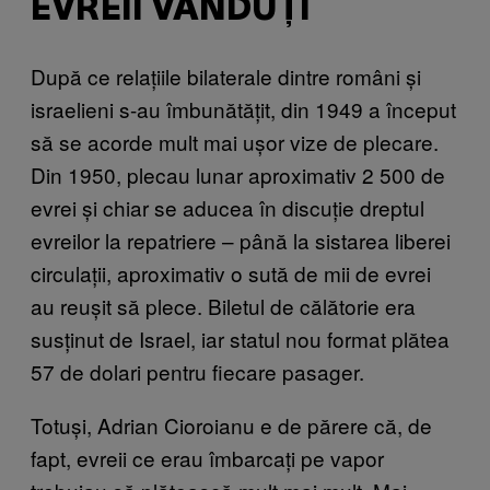
EVREII VÂNDUȚI
După ce relațiile bilaterale dintre români și
israelieni s-au îmbunătățit, din 1949 a început
să se acorde mult mai ușor vize de plecare.
Din 1950, plecau lunar aproximativ 2 500 de
evrei și chiar se aducea în discuție dreptul
evreilor la repatriere – până la sistarea liberei
circulații, aproximativ o sută de mii de evrei
au reușit să plece. Biletul de călătorie era
susținut de Israel, iar statul nou format plătea
57 de dolari pentru fiecare pasager.
Totuși, Adrian Cioroianu e de părere că, de
fapt, evreii ce erau îmbarcați pe vapor