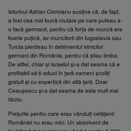
Istoricul Adrian Cioroianu susține că, de fapt,
a fost cea mai bună mutare pe care puteau s-
o facă germanii, pentru că forța de muncă era
foarte puțină, iar muncitorii din Iugoslavia sau
Turcia pierdeau în detrimentul etnicilor
germani din România, pentru că știau limba.
De altfel, chiar și Israelul și-a dat seama că e
profitabil să-ți aduci în țară oameni școliți
gratuit și cu expertiză din altă țară. Doar
Ceaușescu și-a dat seama de asta mult mai
târziu.
Prețurile pentru care erau vânduți cetățenii
României nu erau mici. Un absolvent de
învățământ superior era vândut pentru 3 000