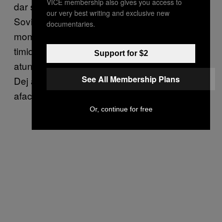
VICE membership also gives you access to
dar și cu animale. Retragerea trupelor Uniunii
our very best writing and exclusive new
Sovietice de pe teritoriul României din 1958 e
documentaries.
momentul cheie în care România încearcă
timid să se apropie și față de Occident. Tot
Support for $2
atunci, în perioada lui Gheorghe Gheorghiu-
See All Membership Plans
Dej apare în scenă Henry Jakober, un om de
afaceri britanic de origine evreiască.
Or, continue for free