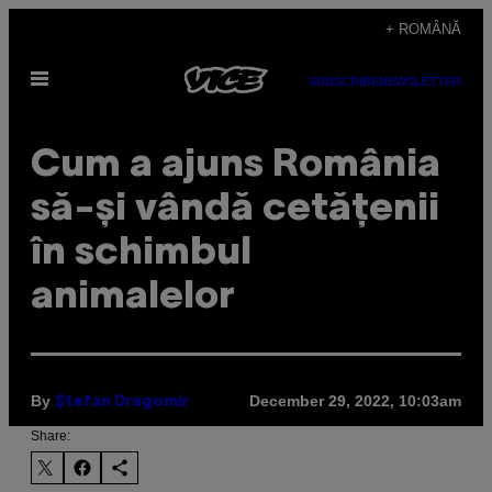
Skip
+ ROMÂNĂ
to
Open
content
SUBSCRIBE
NEWSLETTER
Menu
Cum a ajuns România
să-și vândă cetățenii
în schimbul
animalelor
By
December 29, 2022, 10:03am
Ștefan Dragomir
Share: