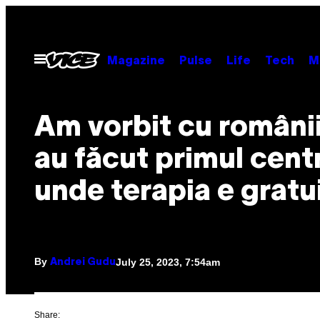
Skip
to
content
Open
Magazine
Pulse
Life
Tech
M
Menu
Am vorbit cu românii
au făcut primul cent
unde terapia e gratu
By
July 25, 2023, 7:54am
Andrei Gudu
Share: