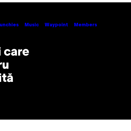
unchies
Music
Waypoint
Members
 care
ru
ită