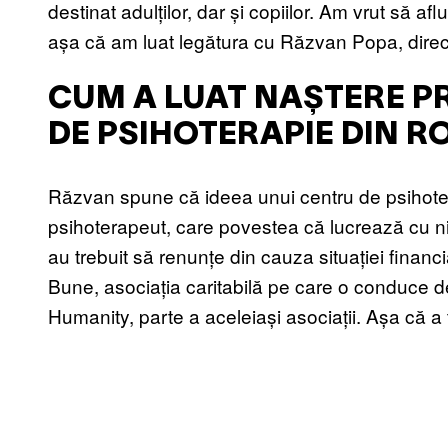
destinat adulților, dar și copiilor. Am vrut să a
așa că am luat legătura cu Răzvan Popa, direct
CUM A LUAT NAȘTERE P
DE PSIHOTERAPIE DIN 
Răzvan spune că ideea unui centru de psihoterap
psihoterapeut, care povestea că lucrează cu ni
au trebuit să renunțe din cauza situației financ
Bune, asociația caritabilă pe care o conduce de 
Humanity, parte a aceleiași asociații. Așa că a 