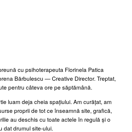
preună cu psihoterapeuta Florinela Patica
Lorena Bărbulescu — Creative Director. Treptat,
 ajute pentru câteva ore pe săptămână.
ie luam deja cheia spațiului. Am curățat, am
rse proprii de tot ce înseamnă site, grafică,
lie au deschis cu toate actele în regulă și o
au dat drumul site-ului.