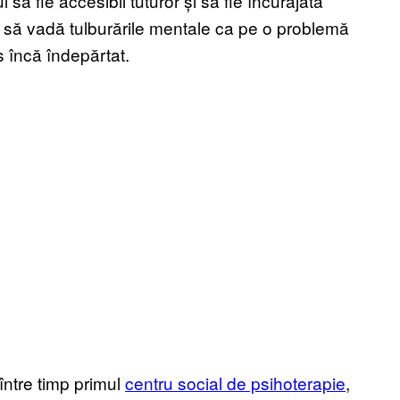
 să fie accesibil tuturor și să fie încurajată
 să vadă tulburările mentale ca pe o problemă
s încă îndepărtat.
între timp primul
centru social de psihoterapie
,