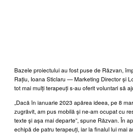
Bazele proiectului au fost puse de Răzvan, îm
Rațiu, Ioana Sticlaru — Marketing Director și 
tot mai mulți terapeuți s-au oferit voluntari să
„Dacă în ianuarie 2023 apărea ideea, pe 8 mart
zugrăvit, am pus mobilă și ne-am ocupat cu resu
texte și așa mai departe”, spune Răzvan. În apri
echipă de patru terapeuți, iar la finalul lui mai 