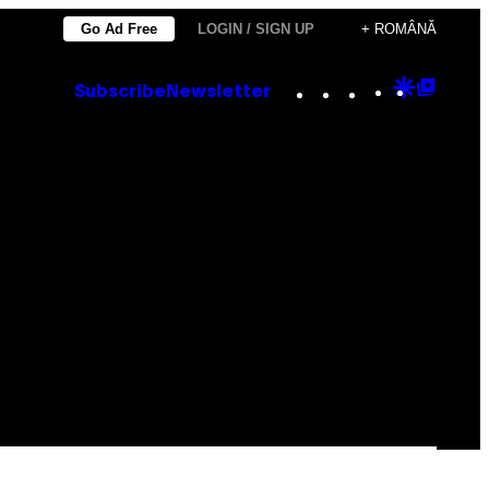
Go Ad Free
LOGIN / SIGN UP
+ ROMÂNĂ
Instagram
TikTok
YouTube
Google
Goog
Subscribe
Newsletter
Discove
Top
Posts