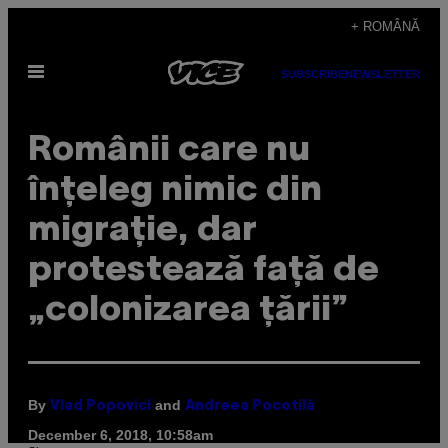
Skip
+ ROMÂNĂ
to
Open
content
SUBSCRIBE
NEWSLETTER
Menu
Românii care nu
înțeleg nimic din
migrație, dar
protestează față de
„colonizarea țării”
By
and
Vlad Popovici
Andreea Pocotilă
December 6, 2018, 10:58am