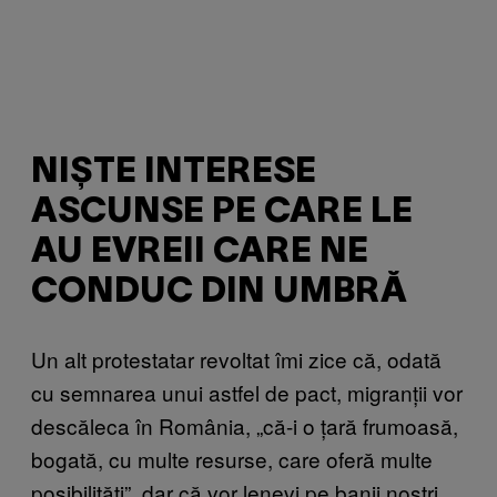
NIȘTE INTERESE
ASCUNSE PE CARE LE
AU EVREII CARE NE
CONDUC DIN UMBRĂ
Un alt protestatar revoltat îmi zice că, odată
cu semnarea unui astfel de pact, migranții vor
descăleca în România, „că-i o țară frumoasă,
bogată, cu multe resurse, care oferă multe
posibilități”, dar că vor lenevi pe banii noștri.