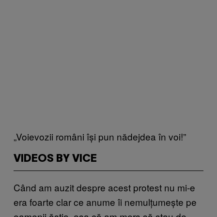
„Voievozii români își pun nădejdea în voi!”
VIDEOS BY VICE
Când am auzit despre acest protest nu mi-e
era foarte clar ce anume îi nemulțumește pe
oamenii ăștia, așa că am mers să stau de