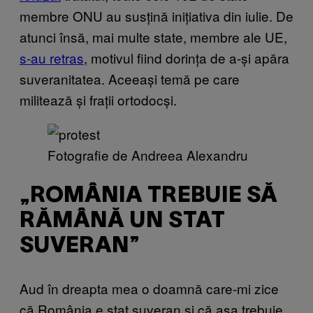
membre ONU au susțină inițiativa din iulie. De
atunci însă, mai multe state, membre ale UE,
s-au retras
, motivul fiind dorința de a-și apăra
suveranitatea. Aceeași temă pe care
militează și frații ortodocși.
Fotografie de Andreea Alexandru
„ROMÂNIA TREBUIE SĂ
RĂMÂNĂ UN STAT
SUVERAN”
Aud în dreapta mea o doamnă care-mi zice
că România e stat suveran și că așa trebuie