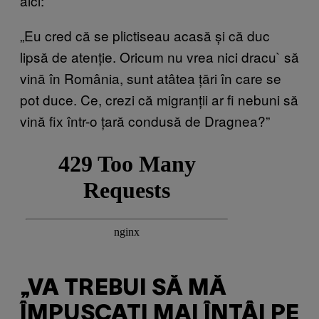
aici:
„Eu cred că se plictiseau acasă și că duc
lipsă de atenție. Oricum nu vrea nici dracu` să
vină în România, sunt atâtea țări în care se
pot duce. Ce, crezi că migranții ar fi nebuni să
vină fix într-o țară condusă de Dragnea?”
„VA TREBUI SĂ MĂ
ÎMPUȘCAȚI MAI ÎNTÂI PE