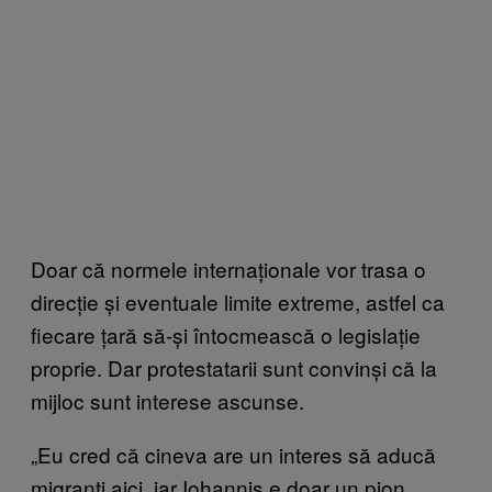
Doar că normele internaționale vor trasa o
direcție și eventuale limite extreme, astfel ca
fiecare țară să-și întocmească o legislație
proprie. Dar protestatarii sunt convinși că la
mijloc sunt interese ascunse.
„Eu cred că cineva are un interes să aducă
migranți aici, iar Iohannis e doar un pion.