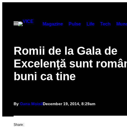
Skip
to
content
Open
Magazine
Pulse
Life
Tech
Munc
Menu
Romii de la Gala de
Excelenţă sunt româ
buni ca tine
By
Oana Moisil
December 19, 2014, 8:29am
Share: