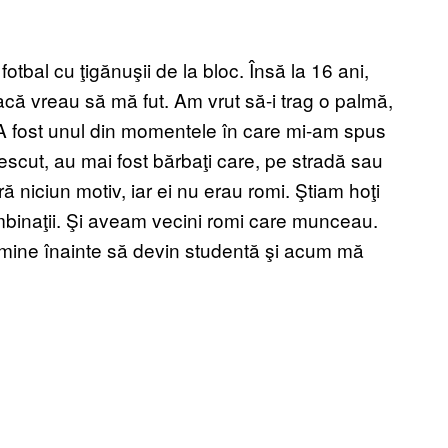
bal cu ţigănuşii de la bloc. Însă la 16 ani,
acă vreau să mă fut. Am vrut să-i trag o palmă,
”. A fost unul din momentele în care mi-am spus
escut, au mai fost bărbaţi care, pe stradă sau
ră niciun motiv, iar ei nu erau romi. Ştiam hoţi
mbinaţii. Şi aveam vecini romi care munceau.
n mine înainte să devin studentă şi acum mă