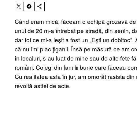
Când eram mică, făceam o echipă grozavă de fot
unul de 20 m-a întrebat pe stradă, din senin, d
dar tot ce mi-a ieşit a fost un „Eşti un dobitoc
că nu îmi plac ţiganii. Însă pe măsură ce am cr
în localuri, s-au luat de mine sau de alte fete fă
români. Colegi din familii bune care făceau co
Cu realitatea asta în jur, am omorât rasista di
revoltă astfel de acte.