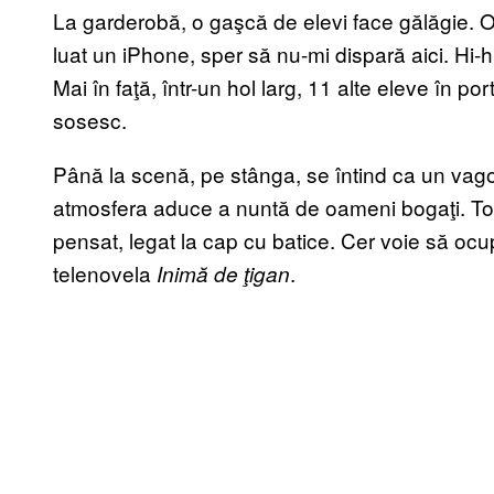
La garderobă, o gaşcă de elevi face gălăgie. O
luat un iPhone, sper să nu-mi dispară aici. Hi-h
Mai în faţă, într-un hol larg, 11 alte eleve în por
sosesc.
Până la scenă, pe stânga, se întind ca un vagon 
atmosfera aduce a nuntă de oameni bogaţi. Toţi i
pensat, legat la cap cu batice. Cer voie să ocu
telenovela
.
Inimă de ţigan