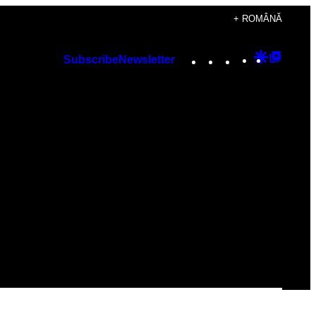
+ ROMÂNĂ
Instagram
TikTok
YouTube
Google
Googl
Subscribe
Newsletter
Discover
Top
Posts