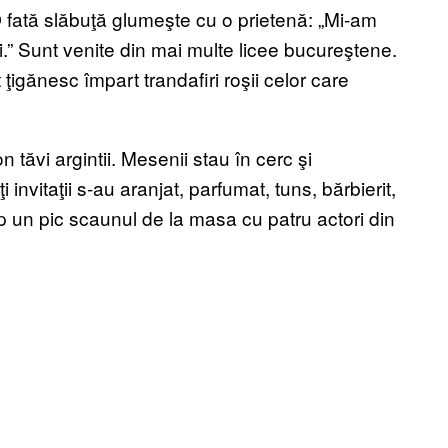
 fată slăbuţă glumeşte cu o prietenă: „Mi-am
i.” Sunt venite din mai multe licee bucureştene.
t ţigănesc împart trandafiri roşii celor care
tăvi argintii. Mesenii stau în cerc şi
nvitaţii s-au aranjat, parfumat, tuns, bărbierit,
p un pic scaunul de la masa cu patru actori din