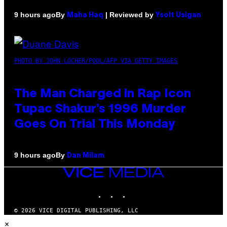
By
| Reviewed by
9 hours ago
Maha Haq
Ysolt Usigan
PHOTO BY JOHN LOCHER/POOL/AFP VIA GETTY IMAGES
The Man Charged in Rap Icon
Tupac Shakur’s 1996 Murder
Goes On Trial This Monday
By
9 hours ago
Dan Milam
VICE
MEDIA
INSTAGRAM
TIKTOK
YOUTUBE
© 2026 VICE DIGITAL PUBLISHING, LLC
×