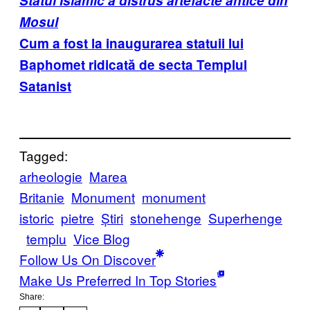
Statul Islamic a distrus artefacte antice din
Mosul
Cum a fost la inaugurarea statuii lui
Baphomet ridicată de secta Templul
Satanist
Tagged:
arheologie
Marea
Britanie
Monument
monument
istoric
pietre
Știri
stonehenge
Superhenge
templu
Vice Blog
Follow Us On Discover
Make Us Preferred In Top Stories
Share: