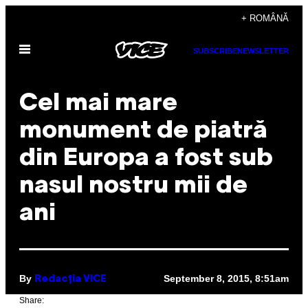
Skip
+ ROMÂNĂ
to
Open
content
SUBSCRIBE
NEWSLETTER
Menu
Cel mai mare
monument de piatră
din Europa a fost sub
nasul nostru mii de
ani
By
September 8, 2015, 8:51am
Redacţia VICE
Share: