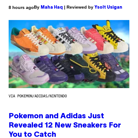
By
| Reviewed by
8 hours ago
Maha Haq
Ysolt Usigan
VIA POKEMON/ADIDAS/NINTENDO
Pokemon and Adidas Just
Revealed 12 New Sneakers For
You to Catch